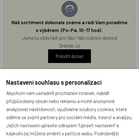
Náš sortiment dokonale známe a rádi Vám poradíme
s výběrem (Po–Pá, 10–17 hod).
Jsme tu vždy rádi pro Vás! Váš rodinný obchod
Dráček.cz
Položit dotaz
Recenze v detailu produktu a texty od zákazníků v poradně
Nastavení souhlasu s personalizací
odrážejí výhradně názory a stanoviska zákazníků. Provozovatel
Abychom vám usnadnili procházení stránek, nabídli
e-shopu Dráček.cz texty zákazníků předem neschvaluje ani
přizpůsobený obsah nebo reklamu a mohli anonymně
neověřuje.
analyzovat návštěvnost, využíváme soubory cookies, které
sdílíme se svými partnery pro sociální média, inzerci a analýzu.
Zatím zde nejsou žádné dotazy. Buďte první, kdo se zeptá!
Jejich nastavení upravíte odkazem "Upravit nastavení" a
kdykoliv jej můžete změnit v patičce webu. Podrobnější