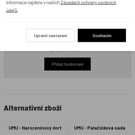
informace najdete v našich
Zásadách ochrany osobních
údajů
.
Recenze
Upravit nastavení
Souhlasím
Produkt zatím nemá žádné hodnocení,
buďte první, kdo
produkt ohodnotí!
Přidat hodnocení
Alternativní zboží
UMU - Narozeninový dort
UMU - Palačinková sada