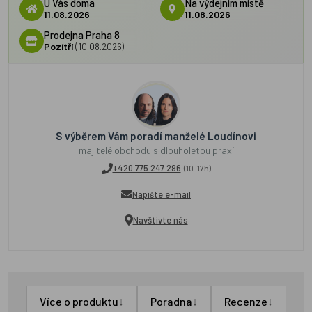
U Vás doma
Na výdejním místě
11.08.2026
11.08.2026
Prodejna Praha 8
Pozítří
(10.08.2026)
S výběrem Vám poradí manželé Loudínovi
majitelé obchodu s dlouholetou praxí
+420 775 247 296
(10-17h)
Napište e-mail
Navštivte nás
↓
↓
↓
Více o produktu
Poradna
Recenze