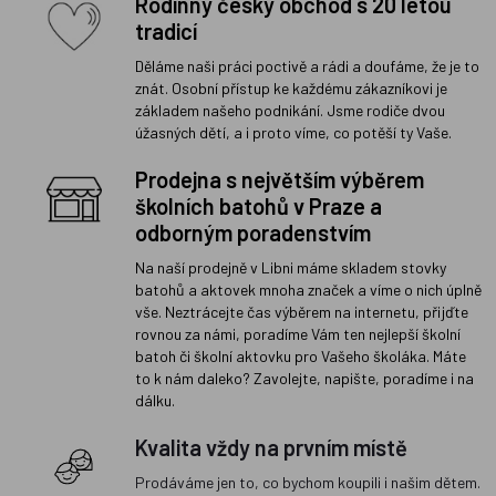
Rodinný český obchod s 20 letou
tradicí
Děláme naši práci poctivě a rádi a doufáme, že je to
znát. Osobní přístup ke každému zákazníkovi je
základem našeho podnikání. Jsme rodiče dvou
úžasných dětí, a i proto víme, co potěší ty Vaše.
Prodejna s největším výběrem
školních batohů v Praze a
odborným poradenstvím
Na naší prodejně v Libni máme skladem stovky
batohů a aktovek mnoha značek a víme o nich úplně
vše. Neztrácejte čas výběrem na internetu, přijďte
rovnou za námi, poradíme Vám ten nejlepší školní
batoh či školní aktovku pro Vašeho školáka. Máte
to k nám daleko? Zavolejte, napište, poradíme i na
dálku.
Kvalita vždy na prvním místě
Prodáváme jen to, co bychom koupili i našim dětem.