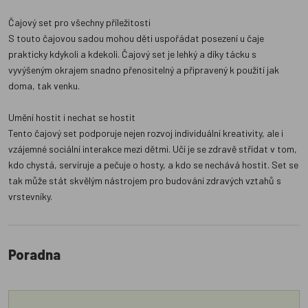
Čajový set pro všechny příležitosti
S touto čajovou sadou mohou děti uspořádat posezení u čaje
prakticky kdykoli a kdekoli. Čajový set je lehký a díky tácku s
vyvýšeným okrajem snadno přenositelný a připravený k použití jak
doma, tak venku.
Umění hostit i nechat se hostit
Tento čajový set podporuje nejen rozvoj individuální kreativity, ale i
vzájemné sociální interakce mezi dětmi. Učí je se zdravě střídat v tom,
kdo chystá, servíruje a pečuje o hosty, a kdo se nechává hostit. Set se
tak může stát skvělým nástrojem pro budování zdravých vztahů s
vrstevníky.
Poradna