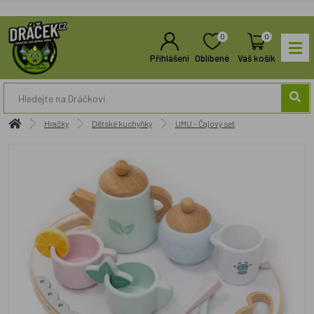
0
0
Přihlášení
Oblíbené
Váš košík
Hračky
Dětské kuchyňky
UMU - Čajový set