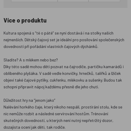
Více o produktu
Kultura spojená s “té o páté” se nyní dostává i na stolky našich
nejmenších. Dětský čajový set je ideální pro posilování společenských
dovedností při pořádání vlastních čajových dýchánků.
Sladíte? A s mlékem nebo bez?
Díky této sadě mohou děti pozvat na čajrodiče, partičku kamarádů i
oblíbeného plyšáka. V sadě vedle konvičky, hrnečků, talířků a lžiček
objeví také čajové pytlíky, cukřenku, mlékovku a sušenky. Budou tak
schopni připravit nápoj každému přesně dle jeho chuti.
Důležitost hry na “jenom jako”
Nalévání horkého čaje, který nikoho nespálí, prostírání stolu, kde se
nic nemůže rozbít a následné servírování hostům. Trénování
skutečných dovedností, u kterých není nutný nepřetržitý dozor,
dozajista ocení jak děti, tak rodiče.