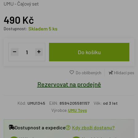
UMU - Čajový set
490 Kč
Skladem 5 ks
Dostupnost:
Do košíku
Do oblíbených
Hlídací pes
Rezervovat na prodejně
Kód:
UMU1345
EAN:
8594205581157
Věk:
od 3 let
Výrobce:
UMU Toys
Dostupnost a expedice
Kdy zboží dostanu?