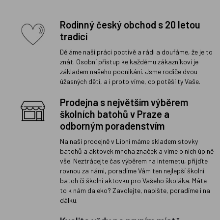
Rodinný český obchod s 20 letou
tradicí
Děláme naši práci poctivě a rádi a doufáme, že je to
znát. Osobní přístup ke každému zákazníkovi je
základem našeho podnikání. Jsme rodiče dvou
úžasných dětí, a i proto víme, co potěší ty Vaše.
Prodejna s největším výběrem
školních batohů v Praze a
odborným poradenstvím
Na naší prodejně v Libni máme skladem stovky
batohů a aktovek mnoha značek a víme o nich úplně
vše. Neztrácejte čas výběrem na internetu, přijďte
rovnou za námi, poradíme Vám ten nejlepší školní
batoh či školní aktovku pro Vašeho školáka. Máte
to k nám daleko? Zavolejte, napište, poradíme i na
dálku.