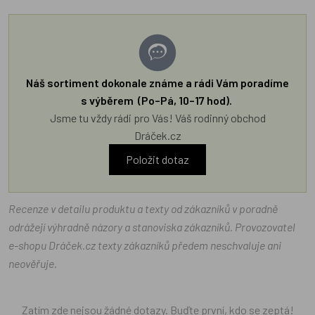
Náš sortiment dokonale známe a rádi Vám poradíme
s výběrem (Po–Pá, 10–17 hod).
Jsme tu vždy rádi pro Vás! Váš rodinný obchod
Dráček.cz
Položit dotaz
Recenze v detailu produktu a texty od zákazníků v poradně
odrážejí výhradně názory a stanoviska zákazníků. Provozovatel
e-shopu Dráček.cz texty zákazníků předem neschvaluje ani
neověřuje.
Zatím zde nejsou žádné dotazy. Buďte první, kdo se zeptá!