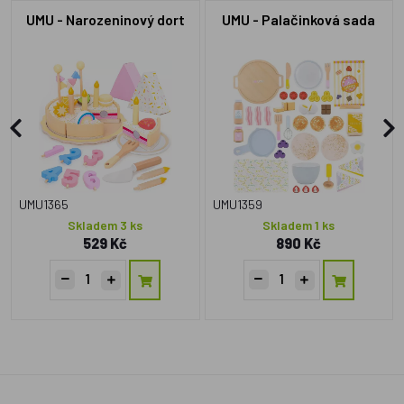
UMU - Narozeninový dort
UMU - Palačinková sada
UMU1365
UMU1359
Skladem 3 ks
Skladem 1 ks
529 Kč
890 Kč