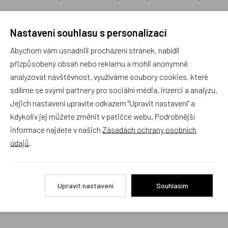
Nastavení souhlasu s personalizací
Abychom vám usnadnili procházení stránek, nabídli
Recenze
přizpůsobený obsah nebo reklamu a mohli anonymně
analyzovat návštěvnost, využíváme soubory cookies, které
sdílíme se svými partnery pro sociální média, inzerci a analýzu.
Produkt zatím nemá žádné hodnocení,
buďte první, kdo
Jejich nastavení upravíte odkazem "Upravit nastavení" a
produkt ohodnotí!
kdykoliv jej můžete změnit v patičce webu. Podrobnější
informace najdete v našich
Zásadách ochrany osobních
Přidat hodnocení
údajů
.
Upravit nastavení
Souhlasím
Alternativní zboží