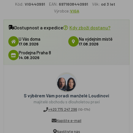
Kód:
VIG440991
EAN:
6971608440991
Věk:
od 3 let
Výrobce:
VIGA
Dostupnost a expedice
Kdy zboží dostanu?
U Vás doma
Na výdejním místě
17.08.2026
17.08.2026
Prodejna Praha 8
14.08.2026
S výběrem Vám poradí manželé Loudínovi
majitelé obchodu s dlouholetou praxí
+420 775 247 296
(10-17h)
Napište e-mail
Navštivte nás