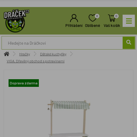
0
0
Přihlášení
Oblíbené
Váš košík
Hračky
Dětské kuchyňky
VIGA, Dřevěný obchod s potravinami
Doprava zdarma