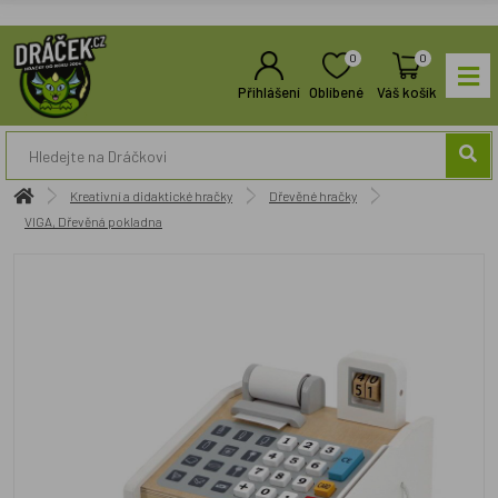
0
0
Přihlášení
Oblíbené
Váš košík
Kreativní a didaktické hračky
Dřevěné hračky
VIGA, Dřevěná pokladna