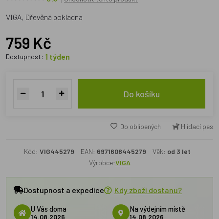
VIGA, Dřevěná pokladna
759 Kč
1 týden
Dostupnost:
Do košíku
Do oblíbených
Hlídací pes
Kód:
VIG445279
EAN:
6971608445279
Věk:
od 3 let
Výrobce:
VIGA
Dostupnost a expedice
Kdy zboží dostanu?
U Vás doma
Na výdejním místě
14.08.2026
14.08.2026