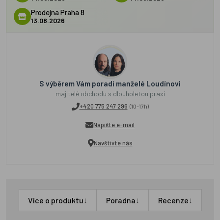
Prodejna Praha 8
13.08.2026
S výběrem Vám poradí manželé Loudínovi
majitelé obchodu s dlouholetou praxí
+420 775 247 296
(10-17h)
Napište e-mail
Navštivte nás
↓
↓
↓
Více o produktu
Poradna
Recenze