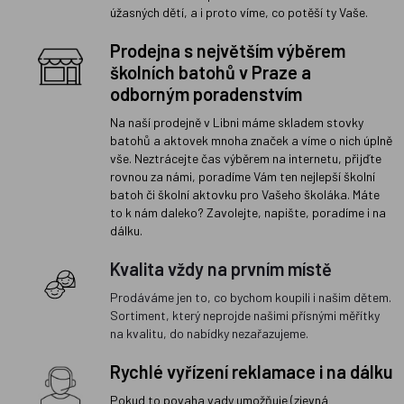
úžasných dětí, a i proto víme, co potěší ty Vaše.
Prodejna s největším výběrem
školních batohů v Praze a
odborným poradenstvím
Na naší prodejně v Libni máme skladem stovky
batohů a aktovek mnoha značek a víme o nich úplně
vše. Neztrácejte čas výběrem na internetu, přijďte
rovnou za námi, poradíme Vám ten nejlepší školní
batoh či školní aktovku pro Vašeho školáka. Máte
to k nám daleko? Zavolejte, napište, poradíme i na
dálku.
Kvalita vždy na prvním místě
Prodáváme jen to, co bychom koupili i našim dětem.
Sortiment, který neprojde našimi přísnými měřítky
na kvalitu, do nabídky nezařazujeme.
Rychlé vyřízení reklamace i na dálku
Pokud to povaha vady umožňuje (zjevná