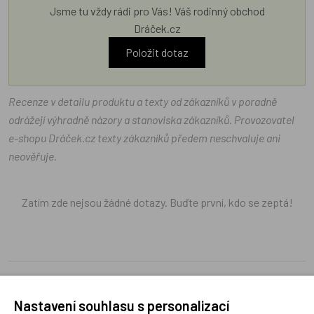
Jsme tu vždy rádi pro Vás! Váš rodinný obchod
Dráček.cz
Položit dotaz
Recenze v detailu produktu a texty od zákazníků v poradně
odrážejí výhradně názory a stanoviska zákazníků. Provozovatel
e-shopu Dráček.cz texty zákazníků předem neschvaluje ani
neověřuje.
Zatím zde nejsou žádné dotazy. Buďte první, kdo se zeptá!
Recenze
Nastavení souhlasu s personalizací