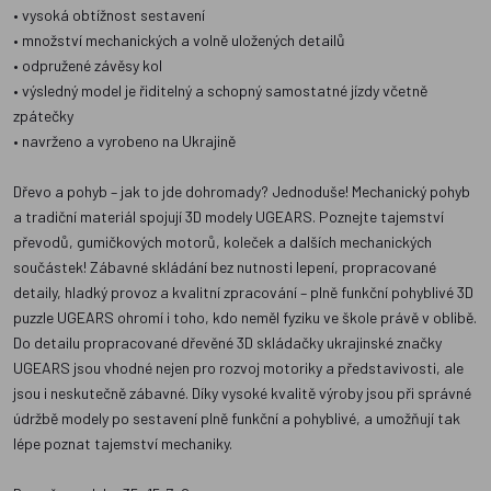
• vysoká obtížnost sestavení
• množství mechanických a volně uložených detailů
• odpružené závěsy kol
• výsledný model je řiditelný a schopný samostatné jízdy včetně
zpátečky
• navrženo a vyrobeno na Ukrajině
Dřevo a pohyb – jak to jde dohromady? Jednoduše! Mechanický pohyb
a tradiční materiál spojují 3D modely UGEARS. Poznejte tajemství
převodů, gumičkových motorů, koleček a dalších mechanických
součástek! Zábavné skládání bez nutnosti lepení, propracované
detaily, hladký provoz a kvalitní zpracování – plně funkční pohyblivé 3D
puzzle UGEARS ohromí i toho, kdo neměl fyziku ve škole právě v oblibě.
Do detailu propracované dřevěné 3D skládačky ukrajinské značky
UGEARS jsou vhodné nejen pro rozvoj motoriky a představivosti, ale
jsou i neskutečně zábavné. Díky vysoké kvalitě výroby jsou při správné
údržbě modely po sestavení plně funkční a pohyblivé, a umožňují tak
lépe poznat tajemství mechaniky.