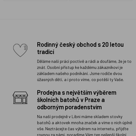
Rodinný český obchod s 20 letou
tradicí
Děláme naši práci poctivě a rádi a doufáme, že je to
znát. Osobní přístup ke každému zákazníkovi je
základem našeho podnikání. Jsme rodiče dvou
úžasných dětí, a i proto víme, co potěší ty Vaše.
Prodejna s největším výběrem
školních batohů v Praze a
odborným poradenstvím
Na naší prodejně v Libni máme skladem stovky
batohů a aktovek mnoha značek a víme o nich úplně
vše. Neztrácejte čas výběrem na internetu, přijďte
rovnou za námi, poradíme Vám ten nejlepší školní