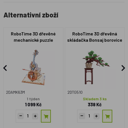
Alternativní zboží
RoboTime 3D dřevěné
RoboTime 3D dřevěná
mechanické puzzle
skládačka Bonsaj borovice
Kouzelné violoncello
(mechanický pohon)
2DAMK63M
2DTG510
1 týden
Skladem 3 ks
1 099 Kč
338 Kč