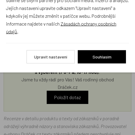
Jejich nastavení upravíte odkazem "Upravit nastavení" a
kdykoliv jej můžete změnit v patičce webu. Podrobnější
Poradna
informace najdete v našich
Zásadách ochrany osobních
údajů
.
Upravit nastavení
Souhlasím
Náš sortiment dokonale známe a rádi Vám poradíme
s výběrem (Po–Pá, 10–17 hod).
Jsme tu vždy rádi pro Vás! Váš rodinný obchod
Dráček.cz
Položit dotaz
Recenze v detailu produktu a texty od zákazníků v poradně
odrážejí výhradně názory a stanoviska zákazníků. Provozovatel
e-shopu Dráček.cz texty zákazníků předem neschvaluje ani