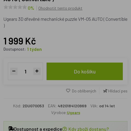
0%
Ohodnotit tento produkt
Ugears 3D dřevěné mechanické puzzle VM-05 AUTO ( Convertible
)
1 999 Kč
1 týden
Dostupnost:
Do košíku
Do oblíbených
Hlídací pes
Kód:
2DUG70053
EAN:
4820184120969
Věk:
od 14 let
Výrobce:
Ugears
Dostupnost a expedice
Kdy zboží dostanu?