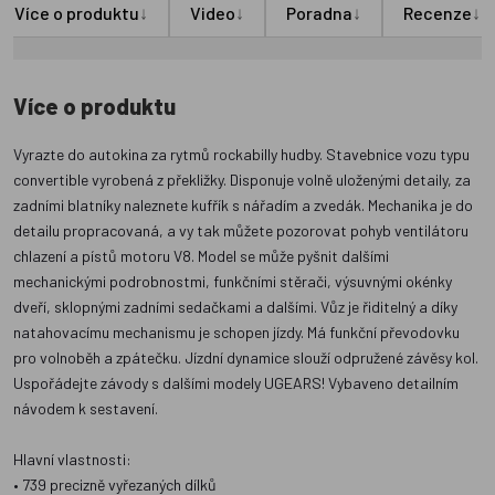
↓
↓
↓
↓
Více o produktu
Video
Poradna
Recenze
Více o produktu
Vyrazte do autokina za rytmů rockabilly hudby. Stavebnice vozu typu
convertible vyrobená z překližky. Disponuje volně uloženými detaily, za
zadními blatníky naleznete kufřík s nářadím a zvedák. Mechanika je do
detailu propracovaná, a vy tak můžete pozorovat pohyb ventilátoru
chlazení a pístů motoru V8. Model se může pyšnit dalšími
mechanickými podrobnostmi, funkčními stěrači, výsuvnými okénky
dveří, sklopnými zadními sedačkami a dalšími. Vůz je řiditelný a díky
natahovacímu mechanismu je schopen jízdy. Má funkční převodovku
pro volnoběh a zpátečku. Jízdní dynamice slouží odpružené závěsy kol.
Uspořádejte závody s dalšími modely UGEARS! Vybaveno detailním
návodem k sestavení.
Hlavní vlastnosti:
• 739 precizně vyřezaných dílků