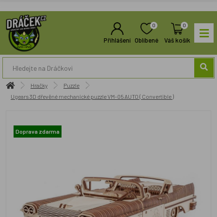
0
0
Přihlášení
Oblíbené
Váš košík
Hračky
Puzzle
Ugears 3D dřevěné mechanické puzzle VM-05 AUTO ( Convertible )
Doprava zdarma