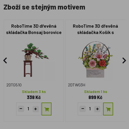
Zboží se stejným motivem
RoboTime 3D dřevěná
RoboTime 3D dřevěná
skládačka Bonsaj borovice
skládačka Košík s
květinami
2DTG510
2DTW03H
Skladem 3 ks
Skladem 1 ks
338 Kč
899 Kč