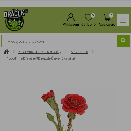
0
0
Přihlášení
Oblíbené
Váš košík
Kreativní a didaktické hračky
Stavebnice
RoboTime Dřevěné 3D puzzle Červený karafiát