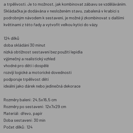
a trpělivosti. Je to možnost, jak kombinovat zábavu se vzděláváním.
Skládačka je dodávána v nesloženém stavu, zabalená v krabici s
podrobným návodem k sestavení, je možné ji zkombinovat s dalšími
květinami z této řady a vytvořit velkou kytici do vázy.
124 dílků
doba skládání 30 minut
nízká obtížnost sestavení bez použití lepidla
výjimečný a realistický vzhled
vhodné pro děti i dospělé
rozvíjí logické a motorické dovednosti
podporuje trpělivost dětí
ideální jako dárek nebo jedinečná dekorace
Rozměry balení: 24,5x16,5 cm
Rozměry po sestavení: 12x7x29 cm
Materiál: dřevo, papír
Doba sestavení: 30 min
Počet dílků: 124