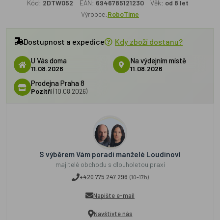
Kód:
2DTW052
EAN:
6946785121230
Věk:
od 8 let
Výrobce:
RoboTime
Dostupnost a expedice
Kdy zboží dostanu?
U Vás doma
Na výdejním místě
11.08.2026
11.08.2026
Prodejna Praha 8
Pozítří
(10.08.2026)
S výběrem Vám poradí manželé Loudínovi
majitelé obchodu s dlouholetou praxí
+420 775 247 296
(10-17h)
Napište e-mail
Navštivte nás