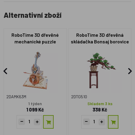
Alternativní zboží
RoboTime 3D dřevěné
RoboTime 3D dřevěná
mechanické puzzle
skládačka Bonsaj borovice
Kouzelné violoncello
(mechanický pohon)
2DAMK63M
2DTG510
1 týden
Skladem 3 ks
1 099 Kč
338 Kč