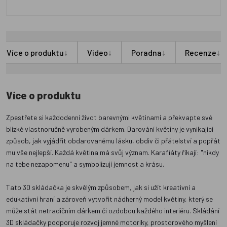
↓
↓
↓
↓
Více o produktu
Video
Poradna
Recenze
Více o produktu
Zpestřete si každodenní život barevnými květinami a překvapte své
blízké vlastnoručně vyrobeným dárkem. Darování květiny je vynikající
způsob, jak vyjádřit obdarovanému lásku, obdiv či přátelství a popřát
mu vše nejlepší. Každá květina má svůj význam. Karafiáty říkají: "nikdy
na tebe nezapomenu" a symbolizují jemnost a krásu.
Tato 3D skládačka je skvělým způsobem, jak si užít kreativní a
edukativní hraní a zároveň vytvořit nádherný model květiny, který se
může stát netradičním dárkem či ozdobou každého interiéru. Skládání
3D skládačky podporuje rozvoj jemné motoriky, prostorového myšlení