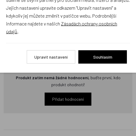
Jejich nastavení upravíte odkazem "Upravit nastavení" a
kdykoliv jej můžete změnit v patičce webu. Podrobnější
Zatím zde nejsou žádné dotazy. Buďte první, kdo se zeptá!
informace najdete v našich
Zásadách ochrany osobních
údajů
.
Recenze
Upravit nastavení
Souhlasím
Produkt zatím nemá žádné hodnocení,
buďte první, kdo
produkt ohodnotí!
Přidat hodnocení