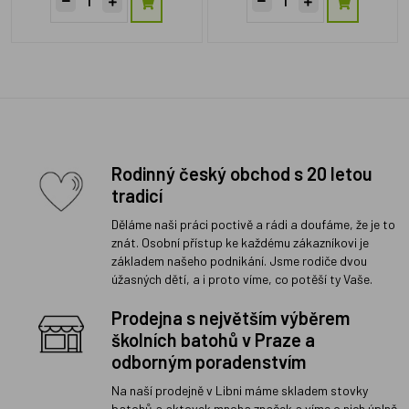
Rodinný český obchod s 20 letou
tradicí
Děláme naši práci poctivě a rádi a doufáme, že je to
znát. Osobní přístup ke každému zákazníkovi je
základem našeho podnikání. Jsme rodiče dvou
úžasných dětí, a i proto víme, co potěší ty Vaše.
Prodejna s největším výběrem
školních batohů v Praze a
odborným poradenstvím
Na naší prodejně v Libni máme skladem stovky
batohů a aktovek mnoha značek a víme o nich úplně