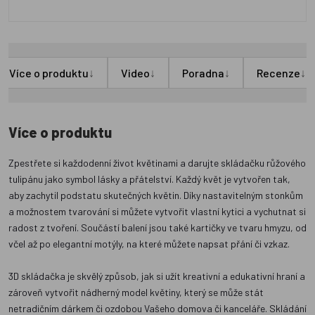
↓
↓
↓
↓
Více o produktu
Video
Poradna
Recenze
Více o produktu
Zpestřete si každodenní život květinami a darujte skládačku růžového
tulipánu jako symbol lásky a přátelství. Každý květ je vytvořen tak,
aby zachytil podstatu skutečných květin. Díky nastavitelným stonkům
a možnostem tvarování si můžete vytvořit vlastní kytici a vychutnat si
radost z tvoření. Součástí balení jsou také kartičky ve tvaru hmyzu, od
včel až po elegantní motýly, na které můžete napsat přání či vzkaz.
3D skládačka je skvělý způsob, jak si užít kreativní a edukativní hraní a
zároveň vytvořit nádherný model květiny, který se může stát
netradičním dárkem či ozdobou Vašeho domova či kanceláře. Skládání