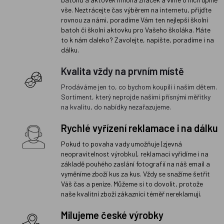
vše. Neztrácejte čas výběrem na internetu, přijďte
rovnou za námi, poradíme Vám ten nejlepší školní
batoh či školní aktovku pro Vašeho školáka. Máte
to k nám daleko? Zavolejte, napište, poradíme i na
dálku.
Kvalita vždy na prvním místě
Prodáváme jen to, co bychom koupili i našim dětem.
Sortiment, který neprojde našimi přísnými měřítky
na kvalitu, do nabídky nezařazujeme.
Rychlé vyřízení reklamace i na dálku
Pokud to povaha vady umožňuje (zjevná
neopravitelnost výrobku), reklamaci vyřídíme i na
základě pouhého zaslání fotografií na náš email a
vyměníme zboží kus za kus. Vždy se snažíme šetřit
Váš čas a peníze. Můžeme si to dovolit, protože
naše kvalitní zboží zákazníci téměř nereklamují.
Milujeme české výrobky