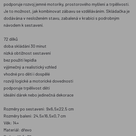
podporuje rozvoj jemné motoriky, prostorového myšlení a trpělivosti.
Je to možnost, jak kombinovat zábavu se vzděláváním. Skládačka je
dodávána v nesloženém stavu, zabalená v krabici s podrobným
návodem k sestavení.
72 dílků
doba skládání 30 minut
nízká obtížnost sestavení
bez použití lepidla
výjimečný a realistický vzhled
vhodné pro děti i dospělé
rozvíjí logické a motorické dovednosti
podporuje trpělivost dětí
ideální dárek nebo jedinečná dekorace
Rozměry po sestavení: 9x6,5x22,5 cm
Rozměry balení: 24,5x16,5x0,7 cm
Věk: 14+
Materiál: dřevo