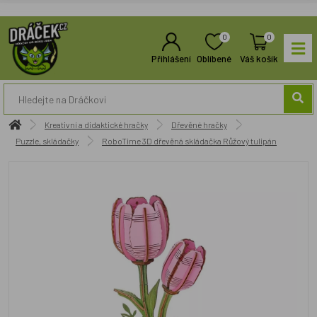
0
0
Přihlášení
Oblíbené
Váš košík
Kreativní a didaktické hračky
Dřevěné hračky
Puzzle, skládačky
RoboTime 3D dřevěná skládačka Růžový tulipán