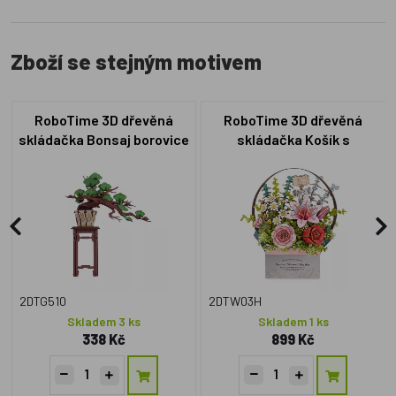
Zboží se stejným motivem
RoboTime 3D dřevěná
RoboTime 3D dřevěná
skládačka Bonsaj borovice
skládačka Košík s
květinami
2DTG510
2DTW03H
Skladem 3 ks
Skladem 1 ks
338 Kč
899 Kč