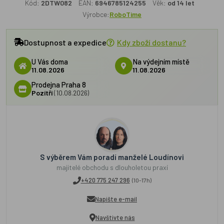
Kód:
2DTW082
EAN:
6946785124255
Věk:
od 14 let
Výrobce:
RoboTime
Dostupnost a expedice
Kdy zboží dostanu?
U Vás doma
Na výdejním místě
11.08.2026
11.08.2026
Prodejna Praha 8
Pozítří
(10.08.2026)
S výběrem Vám poradí manželé Loudínovi
majitelé obchodu s dlouholetou praxí
+420 775 247 296
(10-17h)
Napište e-mail
Navštivte nás