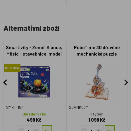
Alternativní zboží
Smartivity - Země, Slunce,
RoboTime 3D dřevěné
Měsíc - stavebnice, model
mechanické puzzle
a hra
Kouzelné violoncello
(mechanický pohon)
NOVINKA
SMRT1184
2DAMK63M
Skladem 1 ks
1 týden
499 Kč
1 099 Kč