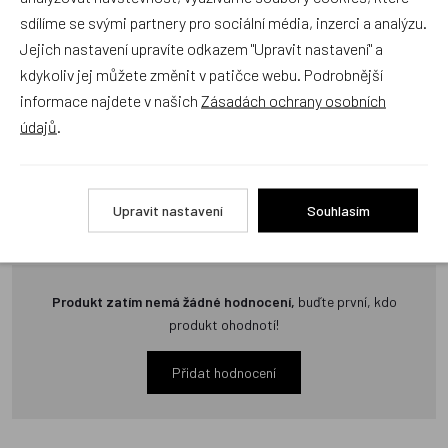
e-shopu Dráček.cz texty zákazníků předem neschvaluje ani
sdílíme se svými partnery pro sociální média, inzerci a analýzu.
neověřuje.
Jejich nastavení upravíte odkazem "Upravit nastavení" a
kdykoliv jej můžete změnit v patičce webu. Podrobnější
informace najdete v našich
Zásadách ochrany osobních
Zatím zde nejsou žádné dotazy. Buďte první, kdo se zeptá!
údajů
.
Upravit nastavení
Souhlasím
Recenze
Produkt zatím nemá žádné hodnocení,
buďte první, kdo
produkt ohodnotí!
Přidat hodnocení