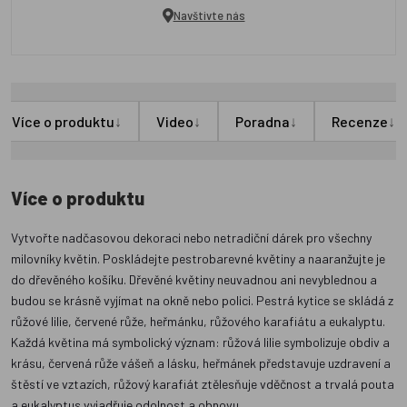
Navštivte nás
↓
↓
↓
↓
Více o produktu
Video
Poradna
Recenze
Více o produktu
Vytvořte nadčasovou dekoraci nebo netradiční dárek pro všechny
milovníky květin. Poskládejte pestrobarevné květiny a naaranžujte je
do dřevěného košíku. Dřevěné květiny neuvadnou ani nevyblednou a
budou se krásně vyjímat na okně nebo polici. Pestrá kytice se skládá z
růžové lilie, červené růže, heřmánku, růžového karafiátu a eukalyptu.
Každá květina má symbolický význam: růžová lilie symbolizuje obdiv a
krásu, červená růže vášeň a lásku, heřmánek představuje uzdravení a
štěstí ve vztazích, růžový karafiát ztělesňuje vděčnost a trvalá pouta
a eukalyptus vyjadřuje odolnost a obnovu.