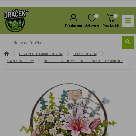
0
0
Přihlášení
Oblíbené
Váš košík
Kreativní a didaktické hračky
Dřevěné hračky
Puzzle, skládačky
RoboTime 3D dřevěná skládačka Košík s květinami