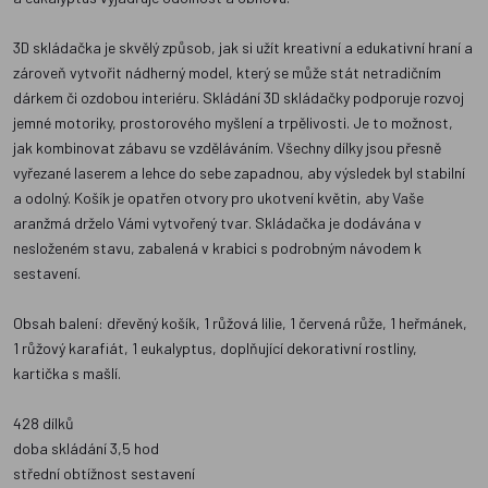
3D skládačka je skvělý způsob, jak si užít kreativní a edukativní hraní a
zároveň vytvořit nádherný model, který se může stát netradičním
dárkem či ozdobou interiéru. Skládání 3D skládačky podporuje rozvoj
jemné motoriky, prostorového myšlení a trpělivosti. Je to možnost,
jak kombinovat zábavu se vzděláváním. Všechny dílky jsou přesně
vyřezané laserem a lehce do sebe zapadnou, aby výsledek byl stabilní
a odolný. Košík je opatřen otvory pro ukotvení květin, aby Vaše
aranžmá drželo Vámi vytvořený tvar. Skládačka je dodávána v
nesloženém stavu, zabalená v krabici s podrobným návodem k
sestavení.
Obsah balení: dřevěný košík, 1 růžová lilie, 1 červená růže, 1 heřmánek,
1 růžový karafiát, 1 eukalyptus, doplňující dekorativní rostliny,
kartička s mašlí.
428 dílků
doba skládání 3,5 hod
střední obtížnost sestavení