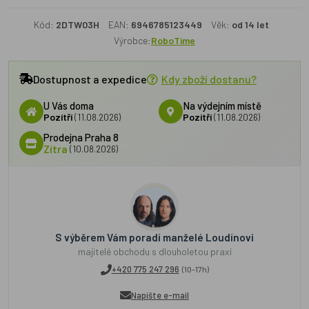
Kód:
2DTW03H
EAN:
6946785123449
Věk:
od 14 let
Výrobce:
RoboTime
Dostupnost a expedice
Kdy zboží dostanu?
U Vás doma
Na výdejním místě
Pozítří
(11.08.2026)
Pozítří
(11.08.2026)
Prodejna Praha 8
Zítra
(10.08.2026)
S výběrem Vám poradí manželé Loudínovi
majitelé obchodu s dlouholetou praxí
+420 775 247 296
(10-17h)
Napište e-mail