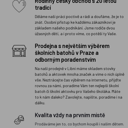
Rodinný český obchod s 20 letou
tradicí
Děláme naši práci poctivě a rádi a doufáme, že je to
znát. Osobní přístup ke každému zákazníkovi je
základem našeho podnikání. Jsme rodiče dvou
úžasných dětí, a i proto víme, co potěší ty Vaše.
Prodejna s největším výběrem
školních batohů v Praze a
odborným poradenstvím
Na naší prodejně v Libni máme skladem stovky
batohů a aktovek mnoha značek a víme o nich úplně
vše. Neztrácejte čas výběrem na internetu, přijďte
rovnou za námi, poradíme Vám ten nejlepší školní
batoh či školní aktovku pro Vašeho školáka. Máte
to k nám daleko? Zavolejte, napište, poradíme i na
dálku.
Kvalita vždy na prvním místě
Prodáváme jen to, co bychom koupili i našim dětem.