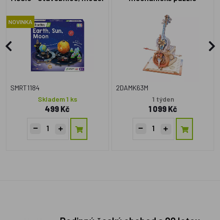
a hra
Kouzelné violoncello
(mechanický pohon)
NOVINKA
SMRT1184
2DAMK63M
Skladem 1 ks
1 týden
499 Kč
1 099 Kč