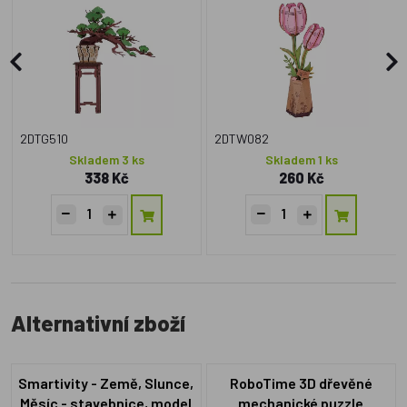
2DTG510
2DTW082
Skladem 3 ks
Skladem 1 ks
338 Kč
260 Kč
Alternativní zboží
Smartivity - Země, Slunce,
RoboTime 3D dřevěné
Měsíc - stavebnice, model
mechanické puzzle