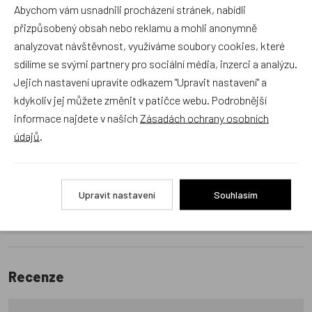
Abychom vám usnadnili procházení stránek, nabídli
Dráček.cz
přizpůsobený obsah nebo reklamu a mohli anonymně
Položit dotaz
analyzovat návštěvnost, využíváme soubory cookies, které
sdílíme se svými partnery pro sociální média, inzerci a analýzu.
Jejich nastavení upravíte odkazem "Upravit nastavení" a
Recenze v detailu produktu a texty od zákazníků v poradně
kdykoliv jej můžete změnit v patičce webu. Podrobnější
odrážejí výhradně názory a stanoviska zákazníků. Provozovatel
informace najdete v našich
Zásadách ochrany osobních
e-shopu Dráček.cz texty zákazníků předem neschvaluje ani
údajů
.
neověřuje.
Zatím zde nejsou žádné dotazy. Buďte první, kdo se zeptá!
Upravit nastavení
Souhlasím
Recenze