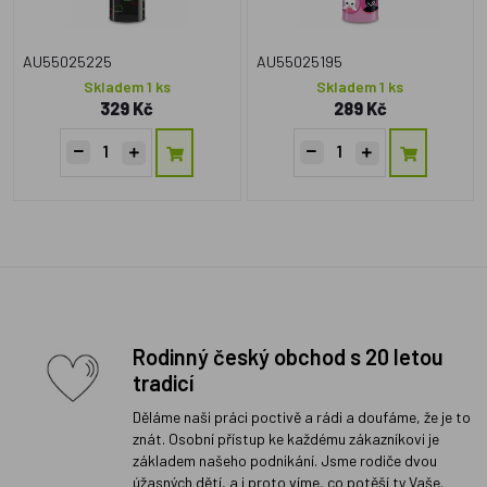
AU55025225
AU55025195
Skladem 1 ks
Skladem 1 ks
329 Kč
289 Kč
Rodinný český obchod s 20 letou
tradicí
Děláme naši práci poctivě a rádi a doufáme, že je to
znát. Osobní přístup ke každému zákazníkovi je
základem našeho podnikání. Jsme rodiče dvou
úžasných dětí, a i proto víme, co potěší ty Vaše.