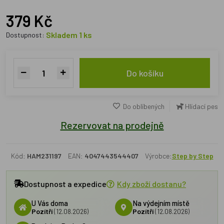
379 Kč
Skladem 1 ks
Dostupnost:
Do košíku
Do oblíbených
Hlídací pes
Rezervovat na prodejně
Kód:
HAM231197
EAN:
4047443544407
Výrobce:
Step by Step
Dostupnost a expedice
Kdy zboží dostanu?
U Vás doma
Na výdejním místě
Pozítří
(12.08.2026)
Pozítří
(12.08.2026)