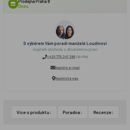
Prodejna Praha 8
Dnes
S výběrem Vám poradí manželé Loudínovi
majitelé obchodu s dlouholetou praxí
+420 775 247 296
(10-17h)
Napište e-mail
Navštivte nás
↓
↓
↓
Více o produktu
Poradna
Recenze