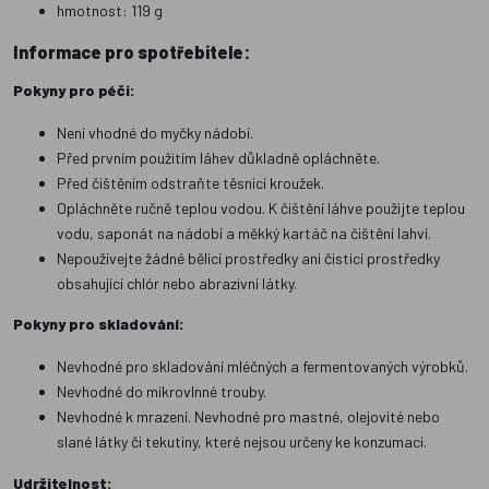
hmotnost: 119 g
Informace pro spotřebitele:
Pokyny pro péči:
Není vhodné do myčky nádobí.
Před prvním použitím láhev důkladně opláchněte.
Před čištěním odstraňte těsnicí kroužek.
Opláchněte ručně teplou vodou. K čištění láhve použijte teplou
vodu, saponát na nádobí a měkký kartáč na čištění lahví.
Nepoužívejte žádné bělicí prostředky ani čisticí prostředky
obsahující chlór nebo abrazivní látky.
Pokyny pro skladování:
Nevhodné pro skladování mléčných a fermentovaných výrobků.
Nevhodné do mikrovlnné trouby.
Nevhodné k mrazení. Nevhodné pro mastné, olejovité nebo
slané látky či tekutiny, které nejsou určeny ke konzumaci.
Udržitelnost: