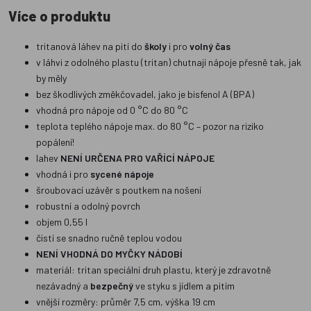
Více o produktu
tritanová láhev na pití do
školy
i pro
volný čas
v láhvi z odolného plastu (tritan) chutnají nápoje přesně tak, jak
by měly
bez škodlivých změkčovadel, jako je bisfenol A (BPA)
vhodná pro nápoje od 0 °C do 80 °C
teplota teplého nápoje max. do 80 °C – pozor na riziko
popálení!
lahev
NENÍ URČENA PRO VAŘÍCÍ NÁPOJE
vhodná i pro
sycené nápoje
šroubovací uzávěr s poutkem na nošení
robustní a odolný povrch
objem 0,55 l
čistí se snadno ručně teplou vodou
NENÍ VHODNÁ DO MYČKY NÁDOBÍ
materiál: tritan speciální druh plastu, který je zdravotně
nezávadný a
bezpečný
ve styku s jídlem a pitím
vnější rozměry: průměr 7,5 cm, výška 19 cm