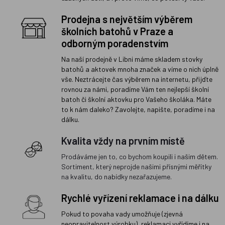
Prodejna s největším výběrem
školních batohů v Praze a
odborným poradenstvím
Na naší prodejně v Libni máme skladem stovky
batohů a aktovek mnoha značek a víme o nich úplně
vše. Neztrácejte čas výběrem na internetu, přijďte
rovnou za námi, poradíme Vám ten nejlepší školní
batoh či školní aktovku pro Vašeho školáka. Máte
to k nám daleko? Zavolejte, napište, poradíme i na
dálku.
Kvalita vždy na prvním místě
Prodáváme jen to, co bychom koupili i našim dětem.
Sortiment, který neprojde našimi přísnými měřítky
na kvalitu, do nabídky nezařazujeme.
Rychlé vyřízení reklamace i na dálku
Pokud to povaha vady umožňuje (zjevná
neopravitelnost výrobku), reklamaci vyřídíme i na