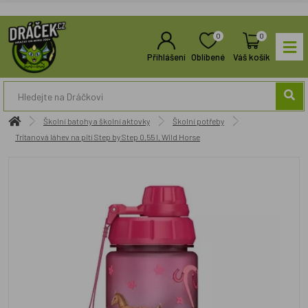
0
0
Přihlášení
Oblíbené
Váš košík
Školní batohy a školní aktovky
Školní potřeby
Tritanová láhev na pití Step by Step 0,55 l, Wild Horse