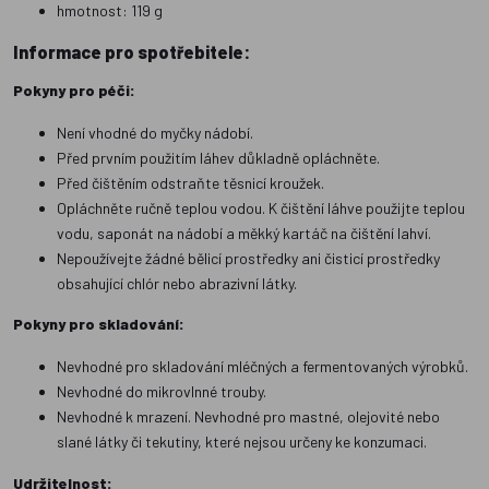
hmotnost: 119 g
Informace pro spotřebitele:
Pokyny pro péči:
Není vhodné do myčky nádobí.
Před prvním použitím láhev důkladně opláchněte.
Před čištěním odstraňte těsnicí kroužek.
Opláchněte ručně teplou vodou. K čištění láhve použijte teplou
vodu, saponát na nádobí a měkký kartáč na čištění lahví.
Nepoužívejte žádné bělicí prostředky ani čisticí prostředky
obsahující chlór nebo abrazivní látky.
Pokyny pro skladování:
Nevhodné pro skladování mléčných a fermentovaných výrobků.
Nevhodné do mikrovlnné trouby.
Nevhodné k mrazení. Nevhodné pro mastné, olejovité nebo
slané látky či tekutiny, které nejsou určeny ke konzumaci.
Udržitelnost: