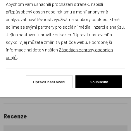
Abychom vám usnadnili procházení stránek, nabídli
Dráček.cz
přizpůsobený obsah nebo reklamu a mohli anonymně
Položit dotaz
analyzovat návštěvnost, využíváme soubory cookies, které
sdílíme se svými partnery pro sociální média, inzerci a analýzu.
Jejich nastavení upravíte odkazem "Upravit nastavení" a
Recenze v detailu produktu a texty od zákazníků v poradně
kdykoliv jej můžete změnit v patičce webu. Podrobnější
odrážejí výhradně názory a stanoviska zákazníků. Provozovatel
informace najdete v našich
Zásadách ochrany osobních
e-shopu Dráček.cz texty zákazníků předem neschvaluje ani
údajů
.
neověřuje.
Zatím zde nejsou žádné dotazy. Buďte první, kdo se zeptá!
Upravit nastavení
Souhlasím
Recenze