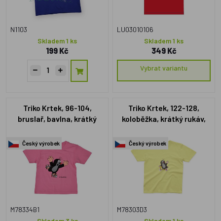
N1103
LU03010106
Skladem 1 ks
Skladem 1 ks
199 Kč
349 Kč
Vybrat variantu
Triko Krtek, 96-104,
Triko Krtek, 122-128,
bruslař, bavlna, krátký
koloběžka, krátký rukáv,
rukáv, růžové
žluté
Český výrobek
Český výrobek
M78334B1
M78303D3
Skladem 3 ks
Skladem 1 ks