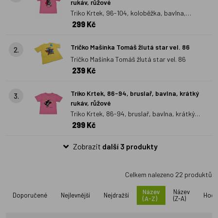
rukáv, růžové
Trička
s pohádkovými postavičkami se vyrábí i jako funkční
Triko Krtek, 96-104, koloběžka, bavlna,
trička, což ocení rodiče aktivnějších dětí. Také
mikiny
tvoří
299 Kč
krátký rukáv, růžové
součást dětského šatníku, mezi kreslenými postavami zde
nalezneme i zástupce Čtyřlístku.
Tričko Mašinka Tomáš žlutá star vel. 86
2.
Tričko Mašinka Tomáš žlutá star vel. 86
239 Kč
Triko Krtek, 86-94, bruslař, bavlna, krátký
3.
rukáv, růžové
Triko Krtek, 86-94, bruslař, bavlna, krátký
299 Kč
rukáv, růžové
Zobrazit
další 3 produkty
Celkem nalezeno
22
produktů
Název
Název
Doporučené
Nejlevnější
Nejdražší
Hodn
(A-Z)
(Z-A)