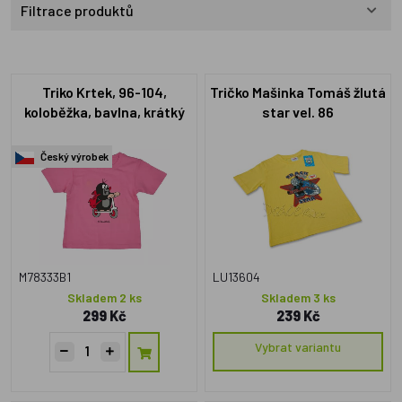
Filtrace produktů
Triko Krtek, 96-104,
Tričko Mašinka Tomáš žlutá
koloběžka, bavlna, krátký
star vel. 86
rukáv, růžové
Český výrobek
M78333B1
LU13604
Skladem 2 ks
Skladem 3 ks
299 Kč
239 Kč
Vybrat variantu