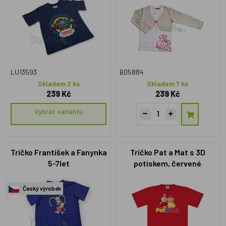
LU13593
B05884
Skladem 2 ks
Skladem 7 ks
239 Kč
239 Kč
Vybrat variantu
Tričko František a Fanynka
Tričko Pat a Mat s 3D
5-7let
potiskem, červené
Český výrobek