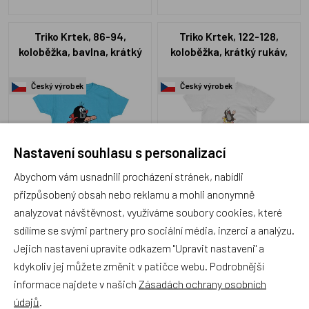
Triko Krtek, 86-94,
Triko Krtek, 122-128,
koloběžka, bavlna, krátký
koloběžka, krátký rukáv,
rukáv, modré
bílé
Český výrobek
Český výrobek
Nastavení souhlasu s personalizací
Abychom vám usnadnili procházení stránek, nabídli
M78333A0
M78303A3
přizpůsobený obsah nebo reklamu a mohli anonymně
Skladem 1 ks
Skladem 1 ks
299 Kč
349 Kč
analyzovat návštěvnost, využíváme soubory cookies, které
sdílíme se svými partnery pro sociální média, inzerci a analýzu.
Jejich nastavení upravíte odkazem "Upravit nastavení" a
kdykoliv jej můžete změnit v patičce webu. Podrobnější
informace najdete v našich
Zásadách ochrany osobních
Tričko Pat a Mat Gesto pro
Triko Krtek, 116-128,
údajů
.
dospělé royal modré
bruslař, bavlna, krátký