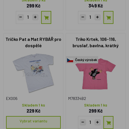
299 Kč
349 Kč
Tričko Pat a Mat RYBÁŘ pro
Triko Krtek, 106-116,
dospělé
bruslař, bavlna, krátký
rukáv, růžové
Český výrobek
EX006
M78334B2
Skladem 1 ks
Skladem 1 ks
229 Kč
299 Kč
Vybrat variantu