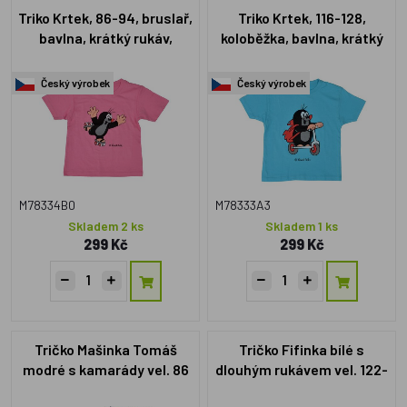
Triko Krtek, 86-94, bruslař,
Triko Krtek, 116-128,
bavlna, krátký rukáv,
koloběžka, bavlna, krátký
růžové
rukáv, modré
Český výrobek
Český výrobek
M78334B0
M78333A3
Skladem 2 ks
Skladem 1 ks
299 Kč
299 Kč
Tričko Mašinka Tomáš
Tričko Fifinka bílé s
modré s kamarády vel. 86
dlouhým rukávem vel. 122-
128