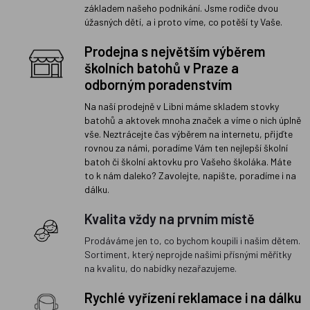
základem našeho podnikání. Jsme rodiče dvou
úžasných dětí, a i proto víme, co potěší ty Vaše.
Prodejna s největším výběrem
školních batohů v Praze a
odborným poradenstvím
Na naší prodejně v Libni máme skladem stovky
batohů a aktovek mnoha značek a víme o nich úplně
vše. Neztrácejte čas výběrem na internetu, přijďte
rovnou za námi, poradíme Vám ten nejlepší školní
batoh či školní aktovku pro Vašeho školáka. Máte
to k nám daleko? Zavolejte, napište, poradíme i na
dálku.
Kvalita vždy na prvním místě
Prodáváme jen to, co bychom koupili i našim dětem.
Sortiment, který neprojde našimi přísnými měřítky
na kvalitu, do nabídky nezařazujeme.
Rychlé vyřízení reklamace i na dálku