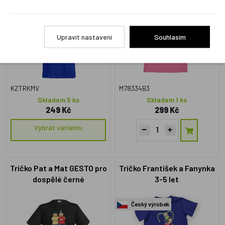
rukáv, růžové
Český výrobek
Upravit nastavení
Souhlasím
KZTRKMV
M78334B3
Skladem 5 ks
Skladem 1 ks
249 Kč
299 Kč
Vybrat variantu
Tričko Pat a Mat GESTO pro
Tričko František a Fanynka
dospělé černé
3-5 let
Český výrobek