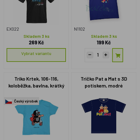
EX022
N1102
Skladem 3 ks
Skladem 3 ks
269 Kč
199 Kč
Vybrat variantu
Triko Krtek, 106-116,
Tričko Pat a Mat s 3D
koloběžka, bavlna, krátký
potiskem, modré
rukáv, modré
Český výrobek