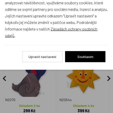
analyzovat návštěvnost, využíváme soubory cookies, které
sdílíme se svými partnery pro sociální média, inzerci a analýzu.
Jejich nastavení upravíte odkazem "Upravit nastavení" a
kdykoliv jej můžete změnit v patičce webu. Podrobnější
informace najdete v našich
Zásadách ochrany osobních
Alternativní zboží
údajů
.
Textilní dekorace Vítr
Textilní dekorace Sluníčko
Upravit nastavení
Souhlasím
Český výrobek
Český výrobek
N2070
N2054s
Skladem 2 ks
Skladem 4 ks
299 Kč
399 Kč