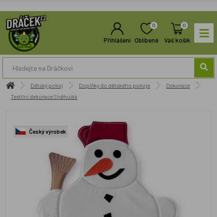
0
0
Přihlášení
Oblíbené
Váš košík
Dětský pokoj
Doplňky do dětského pokoje
Dekorace
Textilní dekorace Sněhulák
Český výrobek