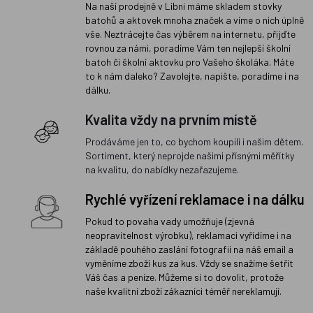
Na naší prodejně v Libni máme skladem stovky
batohů a aktovek mnoha značek a víme o nich úplně
vše. Neztrácejte čas výběrem na internetu, přijďte
rovnou za námi, poradíme Vám ten nejlepší školní
batoh či školní aktovku pro Vašeho školáka. Máte
to k nám daleko? Zavolejte, napište, poradíme i na
dálku.
Kvalita vždy na prvním místě
Prodáváme jen to, co bychom koupili i našim dětem.
Sortiment, který neprojde našimi přísnými měřítky
na kvalitu, do nabídky nezařazujeme.
Rychlé vyřízení reklamace i na dálku
Pokud to povaha vady umožňuje (zjevná
neopravitelnost výrobku), reklamaci vyřídíme i na
základě pouhého zaslání fotografií na náš email a
vyměníme zboží kus za kus. Vždy se snažíme šetřit
Váš čas a peníze. Můžeme si to dovolit, protože
naše kvalitní zboží zákazníci téměř nereklamují.