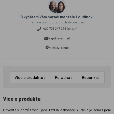
S výběrem Vám poradí manželé Loudínovi
majitelé obchodu s dlouholetou praxí
+420 775 247 296
(10-17h)
Napište e-mail
Navštivte nás
↓
↓
↓
Více o produktu
Poradna
Recenze
Více o produktu
Přiveďte si domů trochu jara. Textilní dekorace Sluníčko je jedna z jarní