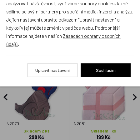
analyzovat návštěvnost, využíváme soubory cookies, které
sdílíme se svými partnery pro sociální média, inzerci a analýzu.
Jejich nastavení upravíte odkazem "Upravit nastavení" a
kdykoliv jej můžete změnit v patičce webu. Podrobnější
informace najdete v našich
Zásadách ochrany osobních
Alternativní zboží
údajů
.
Textilní dekorace Vítr
Textilní dekorace Dárek
Upravit nastavení
Souhlasím
Český výrobek
Český výrobek
N2070
N2081
Skladem 2 ks
Skladem 1 ks
299 Kč
199 Kč