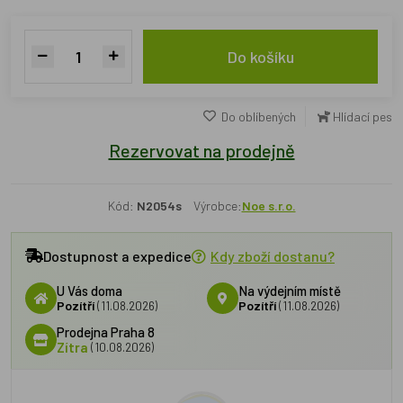
Do košíku
Do oblíbených
Hlídací pes
Rezervovat na prodejně
Kód:
N2054s
Výrobce:
Noe s.r.o.
Dostupnost a expedice
Kdy zboží dostanu?
U Vás doma
Na výdejním místě
Pozítří
(11.08.2026)
Pozítří
(11.08.2026)
Prodejna Praha 8
Zítra
(10.08.2026)