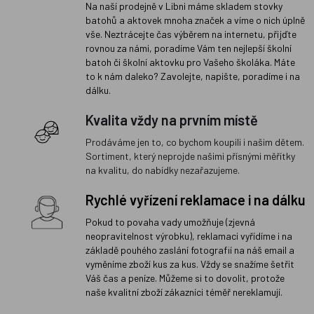
Na naší prodejně v Libni máme skladem stovky
batohů a aktovek mnoha značek a víme o nich úplně
vše. Neztrácejte čas výběrem na internetu, přijďte
rovnou za námi, poradíme Vám ten nejlepší školní
batoh či školní aktovku pro Vašeho školáka. Máte
to k nám daleko? Zavolejte, napište, poradíme i na
dálku.
Kvalita vždy na prvním místě
Prodáváme jen to, co bychom koupili i našim dětem.
Sortiment, který neprojde našimi přísnými měřítky
na kvalitu, do nabídky nezařazujeme.
Rychlé vyřízení reklamace i na dálku
Pokud to povaha vady umožňuje (zjevná
neopravitelnost výrobku), reklamaci vyřídíme i na
základě pouhého zaslání fotografií na náš email a
vyměníme zboží kus za kus. Vždy se snažíme šetřit
Váš čas a peníze. Můžeme si to dovolit, protože
naše kvalitní zboží zákazníci téměř nereklamují.