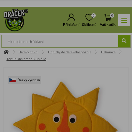
0
0
Přihlášení
Oblíbené
Váš košík
Dětský pokoj
Doplňky do dětského pokoje
Dekorace
Textilní dekorace Sluníčko
Český výrobek