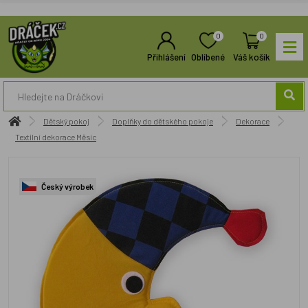
0
0
Přihlášení
Oblíbené
Váš košík
Dětský pokoj
Doplňky do dětského pokoje
Dekorace
Textilní dekorace Měsíc
Český výrobek