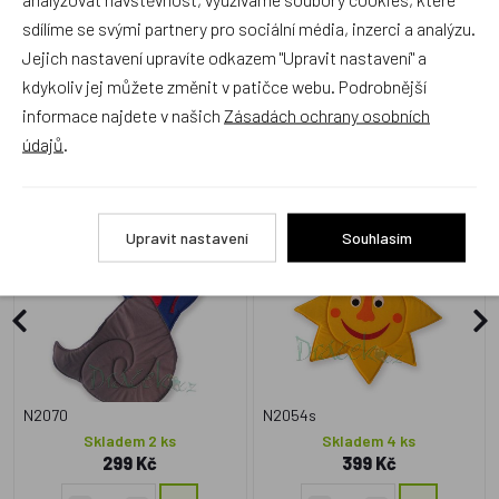
sdílíme se svými partnery pro sociální média, inzerci a analýzu.
Jejich nastavení upravíte odkazem "Upravit nastavení" a
kdykoliv jej můžete změnit v patičce webu. Podrobnější
Alternativní zboží
informace najdete v našich
Zásadách ochrany osobních
údajů
.
Textilní dekorace Vítr
Textilní dekorace Sluníčko
Upravit nastavení
Souhlasím
Český výrobek
Český výrobek
N2070
N2054s
Skladem 2 ks
Skladem 4 ks
299 Kč
399 Kč