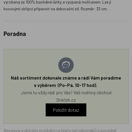
vyrobena ze 100% bavlněné látky a vycpaná molitanem. Lze ji
kovovými skřipci připevnit na dekorační síť. Rozměr: 33 cm.
Poradna
Náš sortiment dokonale známe a rádi Vám poradíme
s výběrem (Po–Pá, 10–17 hod).
Jsme tu vždy rádi pro Vás! Váš rodinný obchod
Dráček.cz
Položit dotaz
Recenze v detailu produktu a texty od zákazníků v poradně