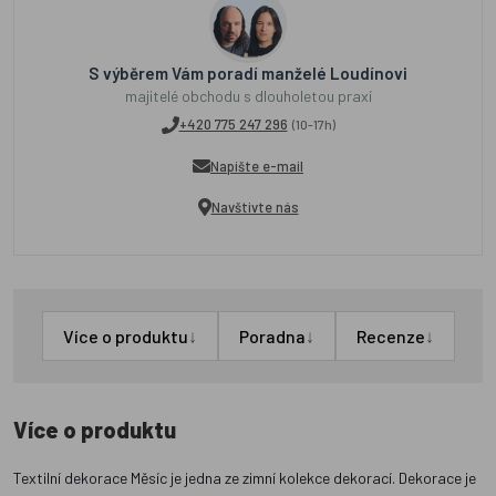
S výběrem Vám poradí manželé Loudínovi
majitelé obchodu s dlouholetou praxí
+420 775 247 296
(10-17h)
Napište e-mail
Navštivte nás
↓
↓
↓
Více o produktu
Poradna
Recenze
Více o produktu
Textilní dekorace Měsíc je jedna ze zimní kolekce dekorací. Dekorace je