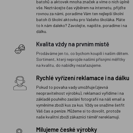
batohů a aktovek mnoha značek a víme o nich úplně
vše. Neztrácejte čas výběrem na internetu, přijďte
rovnou za námi, poradíme Vám ten nejlepší školní
batoh či školní aktovku pro Vašeho školáka. Máte
to k nám daleko? Zavolejte, napište, poradíme i na
dálku.
Kvalita vždy na prvním místě
Prodáváme jen to, co bychom koupili i našim dětem.
Sortiment, který neprojde našimi přísnými měřítky
na kvalitu, do nabídky nezařazujeme.
Rychlé vyřízení reklamace i na dálku
Pokud to povaha vady umožňuje (zjevná
neopravitelnost výrobku), reklamaci vyřídíme i na
základě pouhého zaslání fotografií na náš email a
vyměníme zboží kus za kus. Vždy se snažíme šetřit
Váš čas a peníze. Můžeme si to dovolit, protože
naše kvalitní zboží zákazníci téměř nereklamují.
Milujeme české výrobky