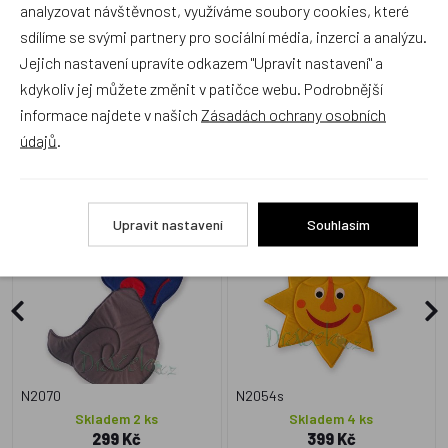
analyzovat návštěvnost, využíváme soubory cookies, které
sdílíme se svými partnery pro sociální média, inzerci a analýzu.
Jejich nastavení upravíte odkazem "Upravit nastavení" a
kdykoliv jej můžete změnit v patičce webu. Podrobnější
informace najdete v našich
Zásadách ochrany osobních
Alternativní zboží
údajů
.
Textilní dekorace Vítr
Textilní dekorace Sluníčko
Upravit nastavení
Souhlasím
Český výrobek
Český výrobek
N2070
N2054s
Skladem 2 ks
Skladem 4 ks
299 Kč
399 Kč