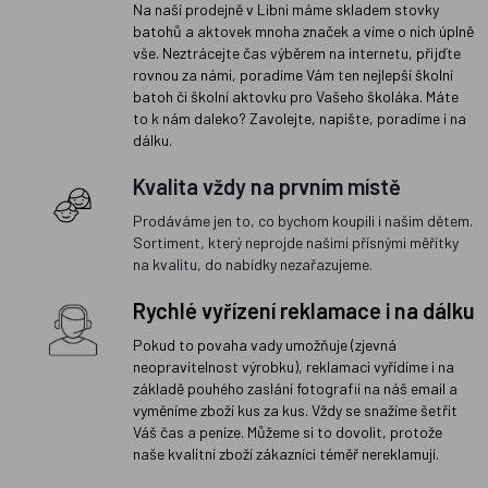
Na naší prodejně v Libni máme skladem stovky
batohů a aktovek mnoha značek a víme o nich úplně
vše. Neztrácejte čas výběrem na internetu, přijďte
rovnou za námi, poradíme Vám ten nejlepší školní
batoh či školní aktovku pro Vašeho školáka. Máte
to k nám daleko? Zavolejte, napište, poradíme i na
dálku.
Kvalita vždy na prvním místě
Prodáváme jen to, co bychom koupili i našim dětem.
Sortiment, který neprojde našimi přísnými měřítky
na kvalitu, do nabídky nezařazujeme.
Rychlé vyřízení reklamace i na dálku
Pokud to povaha vady umožňuje (zjevná
neopravitelnost výrobku), reklamaci vyřídíme i na
základě pouhého zaslání fotografií na náš email a
vyměníme zboží kus za kus. Vždy se snažíme šetřit
Váš čas a peníze. Můžeme si to dovolit, protože
naše kvalitní zboží zákazníci téměř nereklamují.