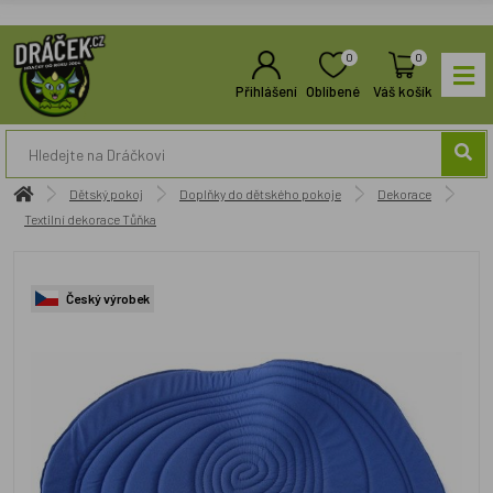
0
0
Přihlášení
Oblíbené
Váš košík
Dětský pokoj
Doplňky do dětského pokoje
Dekorace
Textilní dekorace Tůňka
Český výrobek