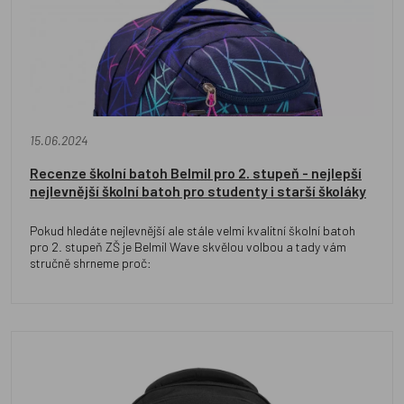
15.06.2024
Recenze školní batoh Belmil pro 2. stupeň - nejlepší
nejlevnější školní batoh pro studenty i starší školáky
Pokud hledáte nejlevnější ale stále velmi kvalitní školní batoh
pro 2. stupeň ZŠ je Belmil Wave skvělou volbou a tady vám
stručně shrneme proč: