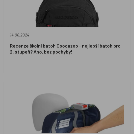
14.06.2024
Recenze školní batoh Coocazoo - nejlepší batoh pro
2. stupeň? Ano, bez pochyby!