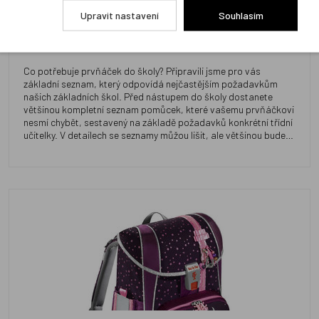
Upravit nastavení
Souhlasím
Co potřebuje prvňáček do školy?
Co potřebuje prvňáček do školy? Připravili jsme pro vás
základní seznam, který odpovídá nejčastějším požadavkům
našich základních škol. Před nástupem do školy dostanete
většinou kompletní seznam pomůcek, které vašemu prvňáčkovi
nesmí chybět, sestavený na základě požadavků konkrétní třídní
učitelky. V detailech se seznamy můžou lišit, ale většinou budete
potřebovat následující: