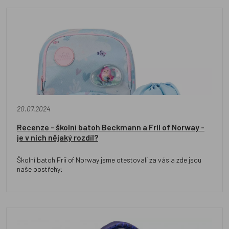
20.07.2024
Recenze - školní batoh Beckmann a Frii of Norway -
je v nich nějaký rozdíl?
Školní batoh Frii of Norway jsme otestovali za vás a zde jsou
naše postřehy: