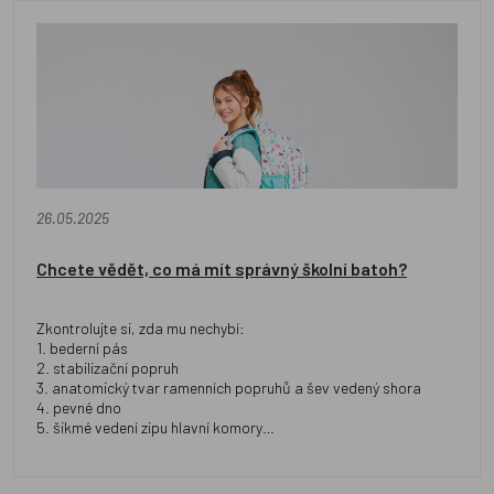
26.05.2025
Chcete vědět, co má mít správný školní batoh?
Zkontrolujte si, zda mu nechybí:
1. bederní pás
2. stabilizační popruh
3. anatomický tvar ramenních popruhů a šev vedený shora
4. pevné dno
5. šikmé vedení zipu hlavní komory
6. hrudní pásek