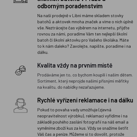
odborným poradenstvím
Na naší prodejně v Libni máme skladem stovky
batohů a aktovek mnoha značek a víme o nich úplně
vše. Neztrácejte čas výběrem na internetu, přijďte
rovnou za námi, poradíme Vám ten nejlepší školní
batoh či školní aktovku pro Vašeho školáka. Máte
to k nám daleko? Zavolejte, napište, poradíme i na
dálku.
Kvalita vždy na prvním místě
Prodáváme jen to, co bychom koupili i našim dětem.
Sortiment, který neprojde našimi přísnými měřítky
na kvalitu, do nabídky nezařazujeme.
Rychlé vyřízení reklamace i na dálku
Pokud to povaha vady umožňuje (zjevná
neopravitelnost výrobku), reklamaci vyřídíme i na
základě pouhého zaslání fotografií na náš email a
vyměníme zboží kus za kus. Vždy se snažíme šetřit
Váš čas a peníze. Můžeme si to dovolit, protože