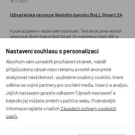
18.11.2023
Uživatelská recenze školního batohu BoLL Smart 24
A pokračujeme v nezávislém testování. Tentokrát jsme nechali
otestovat školní batoh Boll Smart 24 maminkou třech dětí a
potažmo jejím synem Tomášem, žákem 3. třídy základní školy.
Jak jsou se školním batohem Boll spokojeni si můžete přečíst v
Nastavení souhlasu s personalizací
jejich recenzi
Abychom vám usnadnili procházení stránek, nabídli
přizpůsobený obsah nebo reklamu a mohli anonymně
analyzovat návštěvnost, využíváme soubory cookies, které
sdílíme se svými partnery pro sociální média, inzerci a analýzu.
Jejich nastavení upravíte odkazem "Upravit nastavení" a
kdykoliv jej můžete změnit v patičce webu. Podrobnější
informace najdete v našich
Zásadách ochrany osobních
údajů
.
18.10.2023