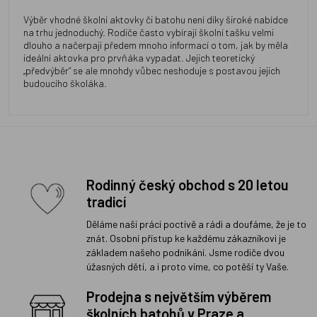
Výběr vhodné školní aktovky či batohu není díky široké nabídce
na trhu jednoduchý. Rodiče často vybírají školní tašku velmi
dlouho a načerpají předem mnoho informací o tom, jak by měla
ideální aktovka pro prvňáka vypadat. Jejich teoretický
„předvýběr“ se ale mnohdy vůbec neshoduje s postavou jejich
budoucího školáka.
Rodinný český obchod s 20 letou
tradicí
Děláme naši práci poctivě a rádi a doufáme, že je to
znát. Osobní přístup ke každému zákazníkovi je
základem našeho podnikání. Jsme rodiče dvou
úžasných dětí, a i proto víme, co potěší ty Vaše.
Prodejna s největším výběrem
školních batohů v Praze a