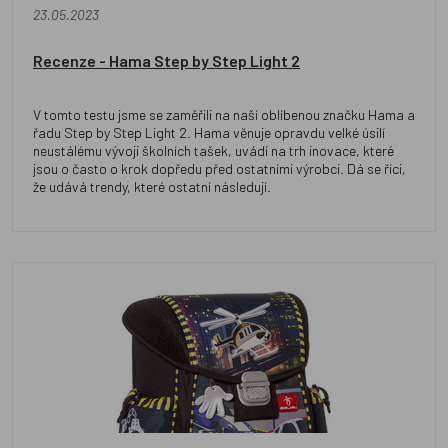
23.05.2023
Recenze - Hama Step by Step Light 2
V tomto testu jsme se zaměřili na naší oblíbenou značku Hama a
řadu Step by Step Light 2. Hama věnuje opravdu velké úsilí
neustálému vývoji školních tašek, uvádí na trh inovace, které
jsou o často o krok dopředu před ostatními výrobci. Dá se říci,
že udává trendy, které ostatní následují.