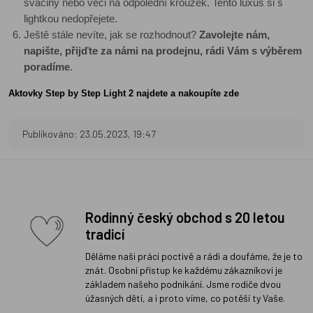
svačiny nebo věci na odpolední kroužek. Tento luxus si s
lightkou nedopřejete.
Ještě stále nevíte, jak se rozhodnout?
Zavolejte nám,
napište, přijďte za námi na prodejnu, rádi Vám s výběrem
poradíme
.
Aktovky Step by Step Light 2 najdete a nakoupíte zde
Publikováno: 23.05.2023, 19:47
Rodinný český obchod s 20 letou
tradicí
Děláme naši práci poctivě a rádi a doufáme, že je to
znát. Osobní přístup ke každému zákazníkovi je
základem našeho podnikání. Jsme rodiče dvou
úžasných dětí, a i proto víme, co potěší ty Vaše.