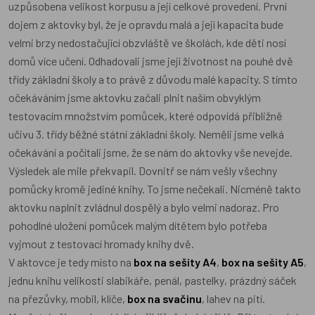
uzpůsobena velikost korpusu a její celkové provedení. První
dojem z aktovky byl, že je opravdu malá a její kapacita bude
velmi brzy nedostačující obzvláště ve školách, kde děti nosí
domů více učení. Odhadovali jsme její životnost na pouhé dvě
třídy základní školy a to právě z důvodu malé kapacity. S tímto
očekáváním jsme aktovku začali plnit naším obvyklým
testovacím množstvím pomůcek, které odpovídá přibližně
učivu 3. třídy běžné státní základní školy. Neměli jsme velká
očekávání a počítali jsme, že se nám do aktovky vše nevejde.
Výsledek ale mile překvapil. Dovnitř se nám vešly všechny
pomůcky kromě jediné knihy. To jsme nečekali. Nicméně takto
aktovku naplnit zvládnul dospělý a bylo velmi nadoraz. Pro
pohodlné uložení pomůcek malým dítětem bylo potřeba
vyjmout z testovací hromady knihy dvě.
V aktovce je tedy místo na
box na sešity A4
,
box na sešity A5
,
jednu knihu velikosti slabikáře, penál,
pastelky
, prázdný sáček
na přezůvky, mobil, klíče,
box na svačinu
, lahev na pití.