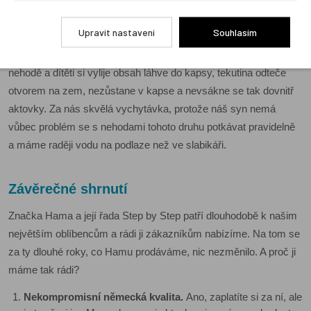
nebude aktovce vadit. Ale jako u žádné z prodávaných aktovek
nemůžeme doporučit vyložené odkládání do kaluží:-). V bočních
Upravit nastavení
Souhlasím
kapsách, které jsou určené i na uložení lahve s pitím, jsou na
dně všité průchodky s malým otvorem. Pokud dojde k nečekané
nehodě a dítěti si vylije obsah láhve do kapsy, tekutina odteče
otvorem na zem, nezůstane v kapse a nevsákne se tak dovnitř
aktovky. Za nás skvělá vychytávka, protože náš syn nemá
vůbec problém se s nehodami tohoto druhu potkávat pravidelně
a máme raději vodu na podlaze než ve slabikáři.
Závěrečné shrnutí
Značka Hama a její řada Step by Step patří dlouhodobě k našim
největším oblíbencům a rádi ji zákazníkům nabízíme. Na tom se
za ty dlouhé roky, co Hamu prodáváme, nic nezměnilo. A proč ji
máme tak rádi?
Nekompromisní německá kvalita.
Ano, zaplatíte si za ní, ale