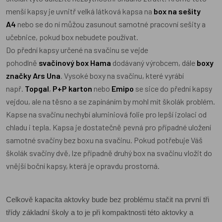
menší kapsy je uvnitř velká látková kapsa na
box na sešity
A4
nebo se do ní můžou zasunout samotné pracovní sešity a
učebnice, pokud box nebudete používat.
Do přední kapsy určené na svačinu se vejde
pohodlně
svačinový box Hama
dodávaný výrobcem, dále
boxy
značky Ars Una
. Vysoké boxy na svačinu, které vyrábí
např.
Topgal
,
P+P karton
nebo
Emipo
se sice do přední kapsy
vejdou, ale na těsno a se zapínáním by mohl mít školák problém.
Kapse na svačinu nechybí aluminiová folie pro lepší izolaci od
chladu i tepla. Kapsa je dostatečně pevná pro případné uložení
samotné svačiny bez boxu na svačinu. Pokud potřebuje Váš
školák svačiny dvě, lze případně druhý box na svačinu vložit do
vnější boční kapsy, která je opravdu prostorná.
Celkově kapacita aktovky bude bez problému stačit na první tři
třídy základní školy a to je při kompaktnosti této aktovky a