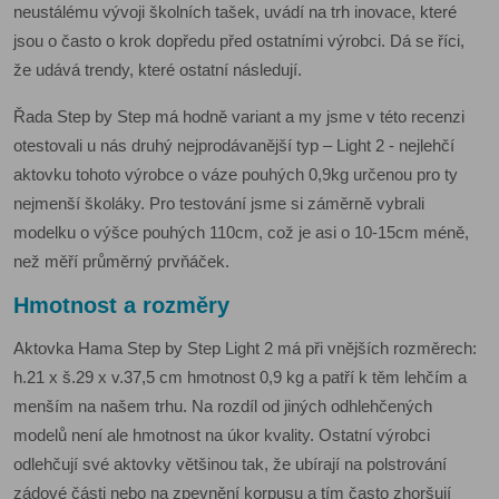
neustálému vývoji školních tašek, uvádí na trh inovace, které
jsou o často o krok dopředu před ostatními výrobci. Dá se říci,
že udává trendy, které ostatní následují.
Řada Step by Step má hodně variant a my jsme v této recenzi
otestovali u nás druhý nejprodávanější typ – Light 2 - nejlehčí
aktovku tohoto výrobce o váze pouhých 0,9kg určenou pro ty
nejmenší školáky. Pro testování jsme si záměrně vybrali
modelku o výšce pouhých 110cm, což je asi o 10-15cm méně,
než měří průměrný prvňáček.
Hmotnost a rozměry
Aktovka Hama Step by Step Light 2 má při vnějších rozměrech:
h.21 x š.29 x v.37,5 cm hmotnost 0,9 kg a patří k těm lehčím a
menším na našem trhu. Na rozdíl od jiných odhlehčených
modelů není ale hmotnost na úkor kvality. Ostatní výrobci
odlehčují své aktovky většinou tak, že ubírají na polstrování
zádové části nebo na zpevnění korpusu a tím často zhoršují