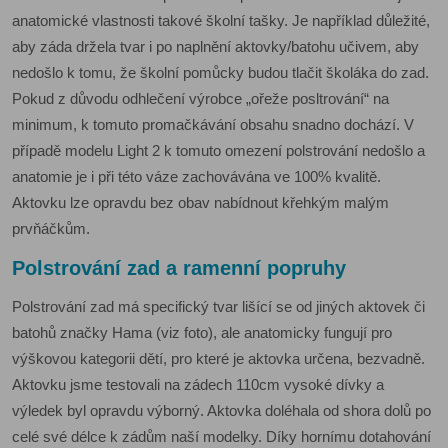
anatomické vlastnosti takové školní tašky. Je například důležité,
aby záda držela tvar i po naplnění aktovky/batohu učivem, aby
nedošlo k tomu, že školní pomůcky budou tlačit školáka do zad.
Pokud z důvodu odhlečení výrobce „ořeže posltrování“ na
minimum, k tomuto promačkávání obsahu snadno dochází. V
případě modelu Light 2 k tomuto omezení polstrování nedošlo a
anatomie je i při této váze zachovávána ve 100% kvalitě.
Aktovku lze opravdu bez obav nabídnout křehkým malým
prvňáčkům.
Polstrování zad a ramenní popruhy
Polstrování zad má specifický tvar lišící se od jiných aktovek či
batohů značky Hama (viz foto), ale anatomicky fungují pro
výškovou kategorii dětí, pro které je aktovka určena, bezvadně.
Aktovku jsme testovali na zádech 110cm vysoké dívky a
výledek byl opravdu výborný. Aktovka doléhala od shora dolů po
celé své délce k zádům naší modelky. Díky hornímu dotahování