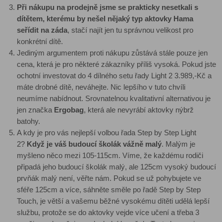
Při nákupu na prodejně jsme se prakticky nesetkali s
dítětem, kterému by nešel nějaký typ aktovky Hama
seřídit na záda
, stačí najít jen tu správnou velikost pro
konkrétní dítě.
Jediným argumentem proti nákupu zůstává stále pouze jen
cena, která je pro některé zákazníky příliš vysoká. Pokud jste
ochotní investovat do 4 dílného setu řady Light 2 3.989,-Kč a
máte drobné dítě, neváhejte. Nic lepšího v tuto chvíli
neumíme nabídnout. Srovnatelnou kvalitativní alternativou je
jen značka
Ergobag
, která ale nevyrábí aktovky nýbrž
batohy.
A kdy je pro vás nejlepší volbou řada Step by Step Light
2?
Když je váš budoucí školák vážně malý
. Malým je
myšleno něco mezi 105-115cm. Víme, že každému rodiči
připadá jeho budoucí školák malý, ale 125cm vysoký budoucí
prvňák malý není, věřte nám. Pokud se už pohybujete ve
sféře 125cm a více, sáhněte směle po řadě Step by Step
Touch, je větší a vašemu běžné vysokému dítěti udělá lepší
službu, protože se do aktovky vejde více učení a třeba 3