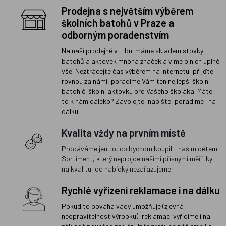
Prodejna s největším výběrem
školních batohů v Praze a
odborným poradenstvím
Na naší prodejně v Libni máme skladem stovky
batohů a aktovek mnoha značek a víme o nich úplně
vše. Neztrácejte čas výběrem na internetu, přijďte
rovnou za námi, poradíme Vám ten nejlepší školní
batoh či školní aktovku pro Vašeho školáka. Máte
to k nám daleko? Zavolejte, napište, poradíme i na
dálku.
Kvalita vždy na prvním místě
Prodáváme jen to, co bychom koupili i našim dětem.
Sortiment, který neprojde našimi přísnými měřítky
na kvalitu, do nabídky nezařazujeme.
Rychlé vyřízení reklamace i na dálku
Pokud to povaha vady umožňuje (zjevná
neopravitelnost výrobku), reklamaci vyřídíme i na