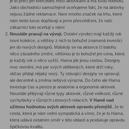
je to přeci jen Mercedes mezi aktovkami a má svou hodnotu.
Jako obchodníci samozřejmě oceňujeme fakt, že na aktovky
nejsou žádné reklamace. Není mnoho značek na trhu, které
nám tento luxus dopřávají a jsme přesvědčeni, že naši
zákazníci toto oceňují s námi
Neustále pracují na vývoji.
Ostatní výrobci mají každý rok
nové kolekce, u většiny z nich to bohužel znamená investici
jen do nových designů. Málokdy se na aktovce či batohu
něco zásadního změní, většinou je to bohužel jen cena, která
je každý rok o něco vyšší. Hama jde jinou cestou. Designy
moc nemění, má pár svých oblíbených, které drží roky,
občas přidají nějaký nový. Ty stávající designy se upravují,
ale decentně a změna nebývá výrazná. Do čeho ale Hama
investuje čas a peníze je anatomie a ergonomie aktovek.
Neustále přibývají různé typy aktovek, různé velikosti, různé
vychytávky v různých cenových relacích.
V Hamě nad
užitnou hodnotou svých aktovek opravdu přemýšlí.
Je to
cesta, která je nám velmi sympatická a víme, že je to Hama,
která udává ostatním směr v této oblasti a produkuje opravdu
špičkovou kvalitu.