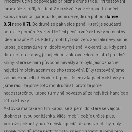
Množství učiva odpovídající přibližně druhé třídě. Při testování
jsme dále zjistili, že Light 2 má skvělé velkokapacitní boční
kapsy se silnou gumou. Do jedné se vejde na pohodu
láhev
0,5l
nebo
0,7l
. Do druhé se pak vejde penál, který je součástí
setu a je poměrně velký. Uložení penálu vně aktovky nemusí být
ideální např v MDH, kde by mohl být odcizen. Sám ale nevypadne,
kapsa je opravdu velmi dobře vymyšlená. V okamžiku, kdy penál
dáte do této kapsy, je najednou v aktovce dost místa i pro dvě
knihy, které se nám původně nevešly a to bylo jednoznačně
největším překvapením celého testování. Díky testování jsme
zásadně museli přehodnotit první dojem z kapacity aktovky a
jsme rádi, že jsme toto mohli udělat, protože jsme
nedostatečnou kapacitu mylně považovali za největší handicap
této aktovky.
Aktovka má také vnitřní kapsu se zipem, do které se vejdou
drobnosti typu peněženka, klíče, mobil, což je určitě plus,
protože pokud by na ně nebyla speciální kapsa, mohl by malý
školák tyto důležité nezbytnostni snadno ztratit. Kromě této