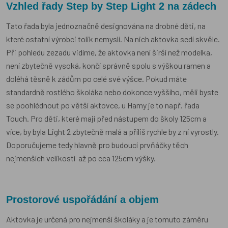
Vzhled řady Step by Step Light 2 na zádech
Tato řada byla jednoznačně designována na drobné děti, na
které ostatní výrobci tolik nemyslí. Na nich aktovka sedí skvěle.
Při pohledu zezadu vidíme, že aktovka není širší než modelka,
není zbytečně vysoká, končí správně spolu s výškou ramen a
doléhá těsně k zádům po celé své výšce. Pokud máte
standardně rostlého školáka nebo dokonce vyššího, měli byste
se poohlédnout po větší aktovce, u Hamy je to např. řada
Touch. Pro děti, které mají před nástupem do školy 125cm a
více, by byla Light 2 zbytečně malá a příliš rychle by z ní vyrostly.
Doporučujeme tedy hlavně pro budoucí prvňáčky těch
nejmenších velikostí až po cca 125cm výšky.
Prostorové uspořádání a objem
Aktovka je určená pro nejmenší školáky a je tomuto záměru