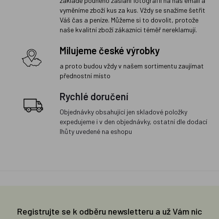
základě pouhého zaslání fotografií na náš email a
vyměníme zboží kus za kus. Vždy se snažíme šetřit
Váš čas a peníze. Můžeme si to dovolit, protože
naše kvalitní zboží zákazníci téměř nereklamují.
Milujeme české výrobky
a proto budou vždy v našem sortimentu zaujímat
přednostní místo
Rychlé doručení
Objednávky obsahující jen skladové položky
expedujeme i v den objednávky, ostatní dle dodací
lhůty uvedené na eshopu
Registrujte se k odběru newsletteru a už Vám nic