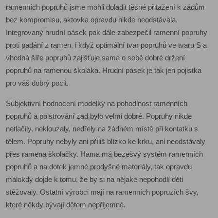
ramenních popruhů jsme mohli doladit těsné přitažení k zádům
bez kompromisu, aktovka opravdu nikde neodstávala.
Integrovaný hrudní pásek pak dále zabezpečil ramenní popruhy
proti padání z ramen, i když optimální tvar popruhů ve tvaru S a
vhodná šíře popruhů zajišťuje sama o sobě dobré držení
popruhů na ramenou školáka. Hrudní pásek je tak jen pojistka
pro váš dobrý pocit.
Subjektivní hodnocení modelky na pohodlnost ramenních
popruhů a polstrování zad bylo velmi dobré. Popruhy nikde
netlačily, neklouzaly, nedřely na žádném místě při kontatku s
tělem. Popruhy nebyly ani příliš blízko ke krku, ani neodstávaly
přes ramena školačky. Hama má bezešvý systém ramenních
popruhů a na dotek jemné prodyšné materiály, tak opravdu
málokdy dojde k tomu, že by si na nějaké nepohodlí děti
stěžovaly. Ostatní výrobci mají na ramenních popruzích švy,
které někdy bývají dětem nepříjemné.