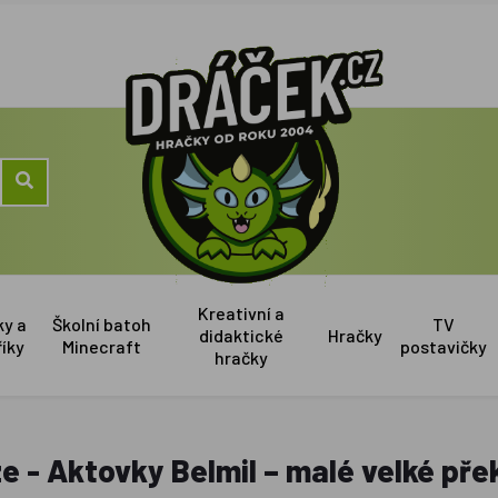
Kreativní a
ky a
Školní batoh
TV
didaktické
Hračky
říky
Minecraft
postavičky
hračky
e - Aktovky Belmil – malé velké pře