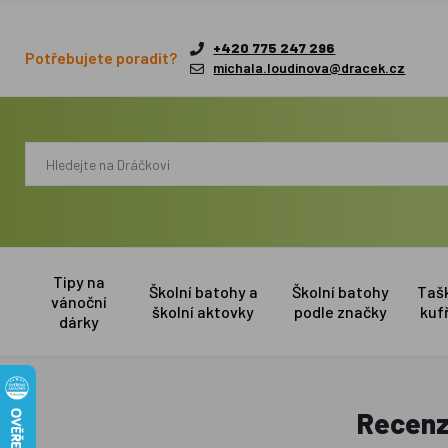
+420 775 247 296
Potřebujete poradit?
michala.loudinova@dracek.cz
Tipy na
Školní batohy a
Školní batohy
Taš
vánoční
školní aktovky
podle značky
kuf
dárky
Recenz