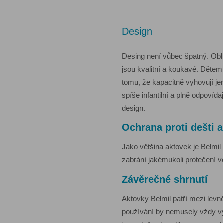
Design
Desing není vůbec špatný. Oblí
jsou kvalitní a koukavé. Dětem
tomu, že kapacitně vyhovují jen
spíše infantilní a plně odpovíd
design.
Ochrana proti dešti 
Jako většina aktovek je Belmi
zabrání jakémukoli protečení 
Závěrečné shrnutí
Aktovky Belmil patří mezi levn
používání by nemusely vždy vy