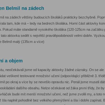
en Belmil na zádech
mil na zádech většiny budoucích školáků prakticky bezchybně. Popruh
rala tam, kde má – tedy na bedrech školáka. Horní část aktovky konč
n. Pokud máte standarně vysokého školáka (120-125cm na začátku prvn
tato aktovka sedět s největší pravděpodobností velmi dobře. Vyzko
 Belmil malý (135cm a více)
ní a objem
stu, neočekávali jsme od kapacity aktovky žádné zázraky. On se ale 
dat veškeré testované množství učení (odpovídající přibližně 3. tříd
il po okraj a více by se nevešlo opravdu nic. Penál jsme museli dá
poskládání dalšího obsahu. Nelze očekávat od žáka první třídy, že by
ňáček bude mít menší množství učení, než jsme zvolili my, a toto n
iž šla naplnit pohodlně bez velkého přemýšlení a šla i dobře zapínat.