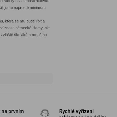
 řadí tyto vlastnosti aktovku
ešili jsme naprosté minimum
, která se mu bude líbit a
preciznosti německé Hamy, ale
it zvláště školákům menšího
y na prvním
Rychlé vyřízení