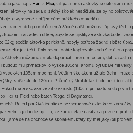
odobné jako např.
Herlitz Midi
, čili patří mezi aktovky se silnějším m
sazení aktovky na záda si žádný školák nestěžuje, že by ho polstrován
Oboje je vyrobené z příjemného měkkého materiálu.
vení ramenních popruhů, nemá žádné další možnosti úpravy těchto 
koušení na zádech dítěte, abyste se ujistili, že aktovka bude i vaš
 32kg seděla aktovka perfektně, nebyly potřeba žádné složité úprav
emuseli nijak řešit. Polstrování dobře kopírovalo záda školáka a po
bu. Aktovku můžeme směle doporučit i menším dětem, dobře sedí i 
t i budoucímu prvňáčkovi o výšce 105cm, a tomu byl už Belmil velký. 
 vysokých 105cm moc není. Větším školákům už ale Belmil může být
výšky, spíše ale do 130cm. Průměrný školák tak bude nosit tuto aktov
 Pokud máte školáka většího vzrůstu (130cm při nástupu do první tří
bo Herlitz Flexi nebo batoh Topgal či Bagmaster.
noduché. Belmil používá identické bezporuchové aktovkové zámečky 
 pak velmi zjednodušuje i to, že zámeček je našitý na pevném pruhu lá
etkali jsme se na obchodě se školákem, který by měl jakýkoli problém