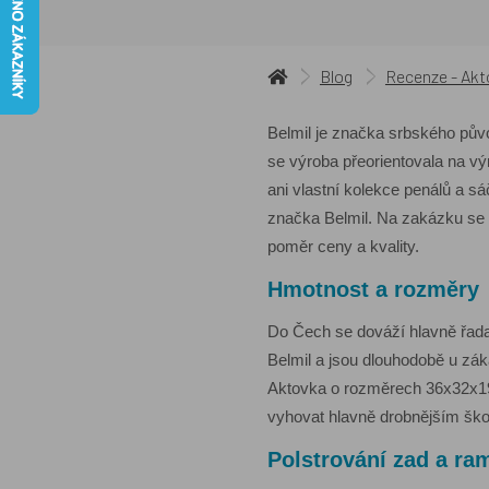
Blog
Recenze - Akto
Belmil je značka srbského půvo
se výroba přeorientovala na v
ani vlastní kolekce penálů a s
značka Belmil. Na zakázku se z
poměr ceny a kvality.
Hmotnost a rozměry
Do Čech se dováží hlavně řada
Belmil a jsou dlouhodobě u zák
Aktovka o rozměrech 36x32x19
vyhovat hlavně drobnějším školá
Polstrování zad a ra