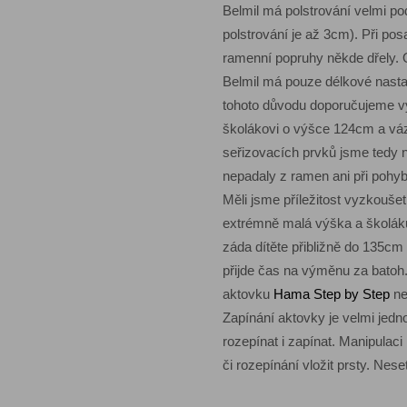
Belmil má polstrování velmi p
polstrování je až 3cm). Při po
ramenní popruhy někde dřely. 
Belmil má pouze délkové nasta
tohoto důvodu doporučujeme vyz
školákovi o výšce 124cm a váze
seřizovacích prvků jsme tedy n
nepadaly z ramen ani při pohy
Měli jsme příležitost vyzkouše
extrémně malá výška a školáků
záda dítěte přibližně do 135cm 
přijde čas na výměnu za batoh.
aktovku
Hama Step by Step
ne
Zapínání aktovky je velmi jed
rozepínat i zapínat. Manipulaci
či rozepínání vložit prsty. Nes