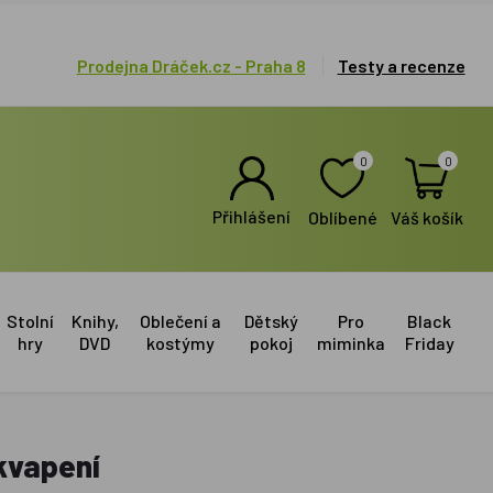
Prodejna Dráček.cz - Praha 8
Testy a recenze
0
0
Přihlášení
Oblíbené
Váš košík
Stolní
Knihy,
Oblečení a
Dětský
Pro
Black
hry
DVD
kostýmy
pokoj
miminka
Friday
kvapení