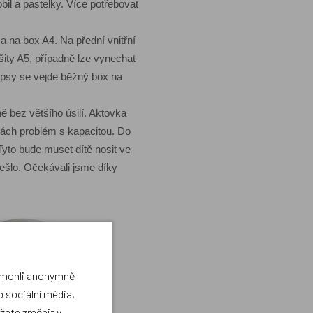
bil a pastelky. Více potřebovat
a na box A4. Na přední vnitřní
ity A5, případně lze vynechat
kapsy se vejde běžný box na
ě bez většího úsilí. Aktovka
olách problém s kapacitou. Do
Tyto bude muset dítě nosit ve
vešlo. Očekávali jsme díky
a mohli anonymně
 sociální média,
ůžete změnit v