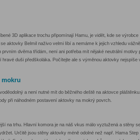
bené 3D aplikace trochu připomínají Hamu, je vidět, kde se výrobce i
 se aktovky Belmil naživo velmi líbí a nemáme k jejich vzhledu vážn
 prvním dvěma třídám, není ani potřeba mít nějaké neutrální motivy pr
ají hravé duši předškoláka. Počítejte ale s výměnou aktovky nejspíše ve
a mokru
l voděodolný a není nutné mít do běžného deště na aktovce pláštěnk
vody při náhodném postavení aktovky na mokrý povrch.
ější na trhu. Hlavní komora je na náš vkus málo vyztužená a stěny se
držet. Určitě jsou stěny aktovky méně odolné než např. Hama Step b