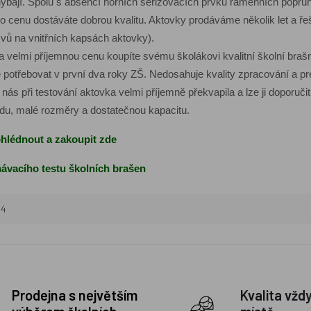
ýbají. Spolu s absencí horních seřizovacích prvků ramenních popruhů
tuto cenu dostáváte dobrou kvalitu. Aktovky prodáváme několik let a ř
švů na vnitřních kapsách aktovky).
 velmi příjemnou cenu koupíte svému školákovi kvalitní školní brašnu
e potřebovat v první dva roky ZŠ. Nedosahuje kvality zpracování a 
nás při testování aktovka velmi příjemně překvapila a lze ji doporuč
du, malé rozměry a dostatečnou kapacitu.
ohlédnout a zakoupit zde
ávacího testu školních brašen
44
Prodejna s největším
Kvalita vžd