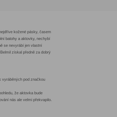
a nejdříve kožené pásky, časem
lní batohy a aktovky, nechybí
ě se nevyrábí jen vlastní
Belmil získal předně za dobrý
ek vyráběných pod značkou
pohledu, že aktovka bude
ování nás ale velmi překvapilo.