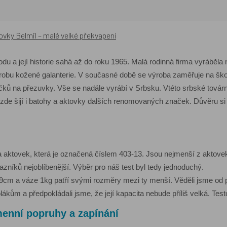
vky Belmil – malé velké překvapení
du a její historie sahá až do roku 1965. Malá rodinná firma vyráběl
ýrobu kožené galanterie. V současné době se výroba zaměřuje na ško
áčků na přezuvky. Vše se nadále vyrábí v Srbsku. Vtéto srbské továrn
de šijí i batohy a aktovky dalších renomovaných značek. Důvěru si 
 aktovek, která je označená číslem 403-13. Jsou nejmenší z aktov
azníků nejoblíbenější. Výběr pro náš test byl tedy jednoduchý.
cm a váze 1kg patří svými rozměry mezi ty menší. Věděli jsme od 
kům a předpokládali jsme, že její kapacita nebude příliš velká. Test
menní popruhy a zapínání