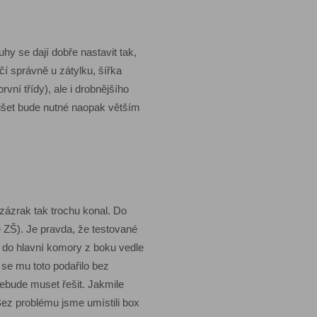
y se dají dobře nastavit tak,
í správně u zátylku, šířka
í třídy), ale i drobnějšího
ušet bude nutné naopak větším
zázrak tak trochu konal. Do
ě ZŠ). Je pravda, že testované
t do hlavní komory z boku vedle
 se mu toto podařilo bez
ebude muset řešit. Jakmile
 Bez problému jsme umístili box