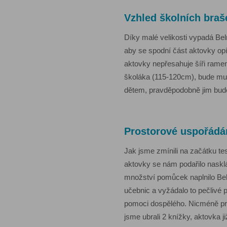
Vzhled školních braš
Díky malé velikosti vypadá Bel
aby se spodní část aktovky opí
aktovky nepřesahuje šíři rame
školáka (115-120cm), bude mu 
dětem, pravděpodobně jim bude
Prostorové uspořádá
Jak jsme zmínili na začátku te
aktovky se nám podařilo nasklá
množství pomůcek naplnilo Belm
učebnic a vyžádalo to pečlivé 
pomoci dospělého. Nicméně prv
jsme ubrali 2 knížky, aktovka j