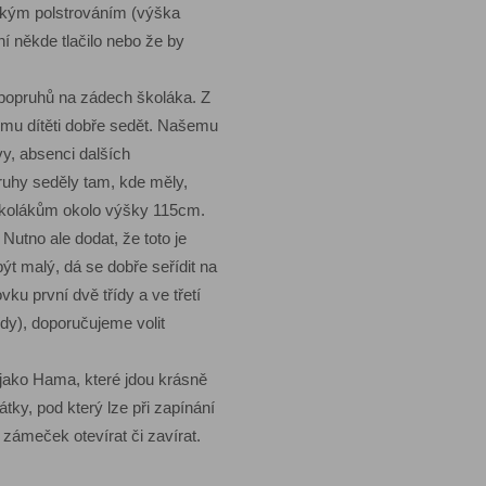
ěkkým polstrováním (výška
í někde tlačilo nebo že by
popruhů na zádech školáka. Z
emu dítěti dobře sedět. Našemu
y, absenci dalších
pruhy seděly tam, kde měly,
školákům okolo výšky 115cm.
Nutno ale dodat, že toto je
 malý, dá se dobře seřídit na
ku první dvě třídy a ve třetí
dy), doporučujeme volit
jako Hama, které jdou krásně
tky, pod který lze při zapínání
 zámeček otevírat či zavírat.