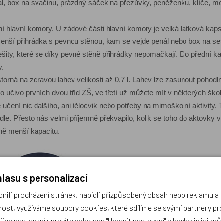
nál, box na svačinu, prázdný sáček na přezůvky, peněženku, klíče, mo
ní hlavní komory. U zádové části hlavní komory je velká látková kaps
menší přihrádka s pevnou stěnou, kam se vejde penál nebo box na seš
sešity, které se díky pevné stěně přihrádky nepomačkají. Do přední 
y.
torná na zdravou lahev velikosti až 0,7 l. Lahev lze zasunout pohodln
ro učivo prvních dvou tříd ZŠ, ve třetí už můžete mít v některých šk
učení nic dalšího, ani tělocvik nebo potřeby na mimoškolní aktivity. 
dle. Přesto nás velmi příjemně překvapilo, kolik se toho do aktovky 
ně menší kapacitu.
lasu s personalizací
ili procházení stránek, nabídli přizpůsobený obsah nebo reklamu 
ost, využíváme soubory cookies, které sdílíme se svými partnery pro
ejich nastavení upravíte odkazem "Upravit nastavení" a kdykoliv jej m