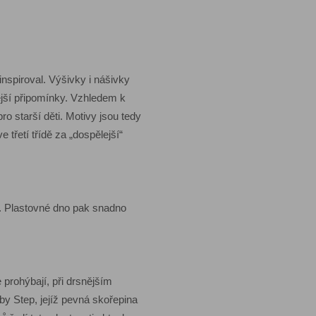
nspiroval. Výšivky i nášivky
ější připomínky. Vzhledem k
o starší děti. Motivy jsou tedy
 třetí třídě za „dospělejší“
u. Plastovné dno pak snadno
 prohýbají, při drsnějším
y Step, jejíž pevná skořepina