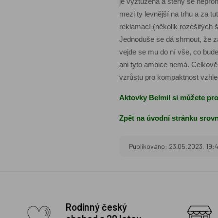
je vyztužená a stěny se neproh
mezi ty levnější na trhu a za 
reklamací (několik rozešitých 
Jednoduše se dá shrnout, že za
vejde se mu do ní vše, co bud
ani tyto ambice nemá. Celkově 
vzrůstu pro kompaktnost vzhle
Aktovky Belmil si můžete pr
Zpět na úvodní stránku srovn
Publikováno: 23.05.2023, 19:
Rodinný český