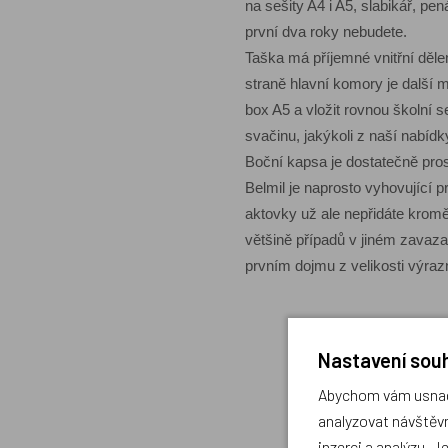
na sešity A4 i A5, slabikář, pe
první dva roky nebudete.
Taška má příjemné vnitřní děle
straně hlavní komory je další 
box A5 a vložit rovnou školní 
svačinu, jakýkoli z naší nabídk
Boční kapsa je dostatečně pros
Belmil je naprosto vyhovující p
aktovky už ale nepřidáte kromě 
většině případů v jiném zavaza
prvním dojmu z velikosti výraz
Nastavení souh
Abychom vám usnadn
analyzovat návštěvn
inzerci a analýzu. J