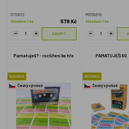
ST5602
MI306619
579 Kč
Skladem 1 ks
Skladem 1 ks
KOUPIT
Pamatuješ? - rozšíření ke hře
PAMATUJEŠ 60.
NOVINKA
NOVINKA
Český výrobek
Český výrobek