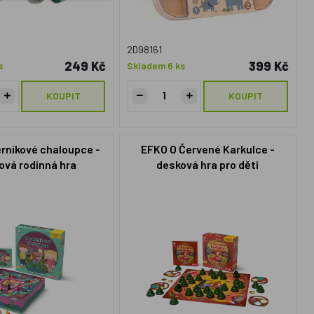
2D98161
249 Kč
399 Kč
s
Skladem 6 ks
KOUPIT
KOUPIT
rníkové chaloupce -
EFKO O Červené Karkulce -
ová rodinná hra
desková hra pro děti