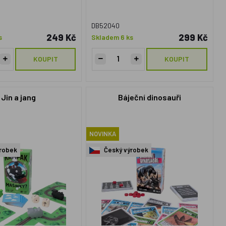
DB52040
249 Kč
299 Kč
s
Skladem 6 ks
KOUPIT
KOUPIT
Jin a jang
Báječní dinosauři
NOVINKA
robek
Český výrobek