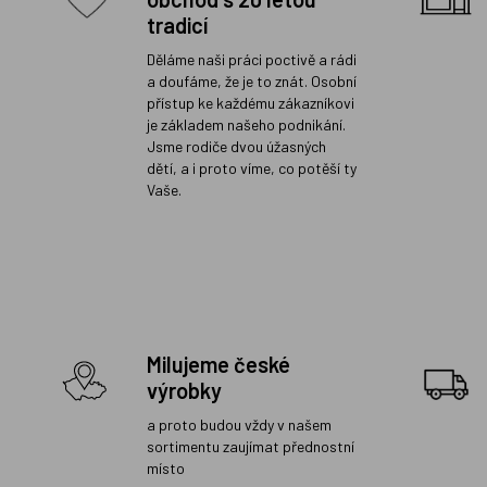
tradicí
Děláme naši práci poctivě a rádi
a doufáme, že je to znát. Osobní
přístup ke každému zákazníkovi
je základem našeho podnikání.
Jsme rodiče dvou úžasných
dětí, a i proto víme, co potěší ty
Vaše.
Milujeme české
výrobky
a proto budou vždy v našem
sortimentu zaujímat přednostní
místo