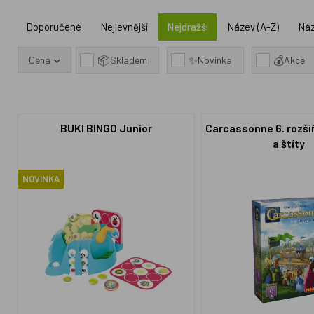
Doporučené
Nejlevnější
Nejdražší
Název (A-Z)
Náz
📦
✨
💰
Cena
Skladem
Novinka
Akce
BUKI BINGO Junior
Carcassonne 6. rozší
a štíty
NOVINKA