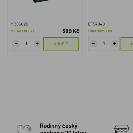
MI306626
EF54940
399 Kč
Skladem 1 ks
Skladem 1 ks
KOUPIT
Rodinný český
obchod s 20 letou