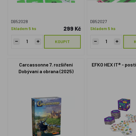
DB52028
DB52027
299 Kč
Skladem 5 ks
Skladem 5 ks
KOUPIT
Carcassonne 7. rozšíření
EFKO HEX IT® - post
Dobývaní a obrana (2025)