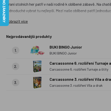
Hraní stolních her patří v naší rodině k oblíbené zábavě. Na chatě
jednoduché vybrat tu nejlepší. Mezi naše oblíbené patří jednod
nejmenších dětí, druhá vyžaduje velkou schopnost se vyrovnat 
Zobrazit více
cestování a pořádně provětrá jejich mozkové závity. Velmi oblí
nedovedu Vánoce ani představit. Která stolní hra bude letos o
Nejprodávanější produkty
BUKI BINGO Junior
1.
BUKI BINGO Junior
Carcassonne 6. rozšíření Turnaje a
2.
Carcassonne 6. rozšíření Turnaje a štíty
Carcassonne 3. rozšíření Víla a dr
3.
Carcassonne 3. rozšíření Víla a drak