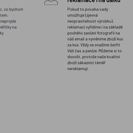
o, co bychom
Pokud to povaha vady
ětem.
umožňuje (zjevná
 neprojde
neopravitelnost výrobku),
měřítky na
reklamaci vyřídíme i na základě
ky
pouhého zaslání fotografií na
náš email a vyměníme zboží kus
za kus. Vždy se snažíme šetřit
Váš čas a peníze. Můžeme si to
dovolit, protože naše kvalitní
zboží zákazníci téměř
nereklamují.