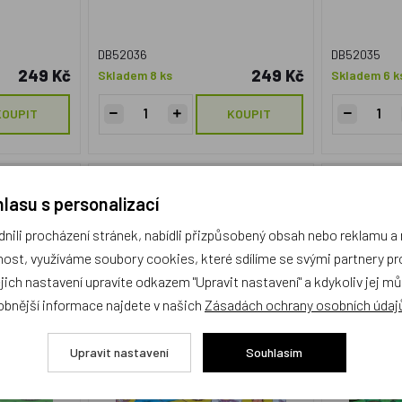
DB52036
DB52035
249 Kč
249 Kč
Skladem 8 ks
Skladem 6 k
KOUPIT
KOUPIT
nky?
Hexafari
lasu s personalizací
ili procházení stránek, nabídli přizpůsobený obsah nebo reklamu 
NOVINKA
NOVINKA
ost, využíváme soubory cookies, které sdílíme se svými partnery pro
Český výrobek
Český vý
ejich nastavení upravíte odkazem "Upravit nastavení" a kdykoliv jej m
obnější informace najdete v našich
Zásadách ochrany osobních údaj
Upravit nastavení
Souhlasím