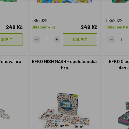
DB52026
DB52022
249 Kč
249 Kč
Skladem 4 ks
Skladem 6 k
KOUPIT
KOUPIT
řehová hra
EFKO MISH MASH - společenská
EFKO O pe
hra
desk