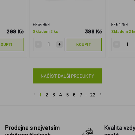
EF54959
EF54789
299 Kč
399 Kč
Skladem 2 ks
Skladem 2 k
KOUPIT
KOUPIT
NAČÍST DALŠÍ PRODUKTY
1
2
3
4
5
6
7
22
...
Prodejna s největším
Kvalita vžd
výběrem školních
místě