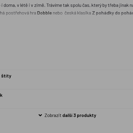
 i doma, v létě i v zimě. Trávíme tak spolu čas, který by třeba jinak 
uchá postřehová hra
Dobble
nebo česká klasika
Z pohádky do pohá
s opakovanými nástrahami pohádkových bytostí. Za pozornost stojí 
bené jsou i
kvízové hry
nebo
Party hry
. Stolní hra patří již od méh
zdobou Vašich Vánoc?
 štíty
ak
Zobrazit
další 3 produkty