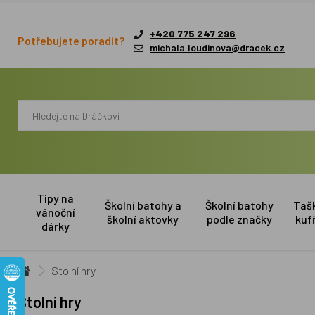
+420 775 247 296
Potřebujete poradit?
michala.loudinova@dracek.cz
Tipy na
Školní batohy a
Školní batohy
Taš
vánoční
školní aktovky
podle značky
kuf
dárky
Stolní hry
Stolní hry