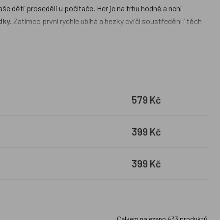
naše děti proseděli u počítače. Her je na trhu hodně a není
dky.
Zatímco první rychle ubíhá a hezky cvičí soustředění i těch
i hry pro jednoho -
Smart games.
Ukrátí dětem čas při
o dětství k nezbytným dárkům pod stromeček, bez nové hry si už
579 Kč
399 Kč
399 Kč
Celkem nalezeno
433
produktů