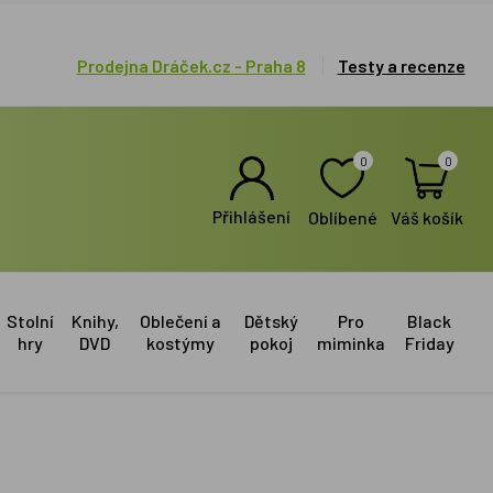
Prodejna Dráček.cz - Praha 8
Testy a recenze
0
0
Přihlášení
Oblíbené
Váš košík
Stolní
Knihy,
Oblečení a
Dětský
Pro
Black
hry
DVD
kostýmy
pokoj
miminka
Friday