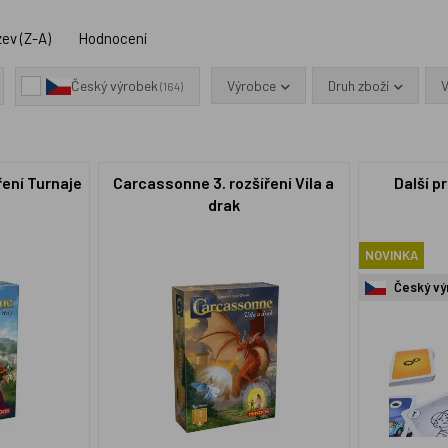
ev (Z-A)
Hodnocení
Výrobce
Druh zboží
Český výrobek
(164)
ření Turnaje
Carcassonne 3. rozšíření Víla a
Další p
drak
NOVINKA
Český vý