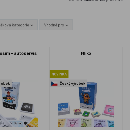
Věková kategorie
Vhodné pro
rosím - autoservis
Mlíko
NOVINKA
robek
Český výrobek