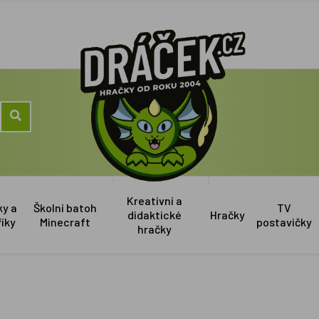
Kreativní a
ky a
Školní batoh
TV
didaktické
Hračky
říky
Minecraft
postavičky
hračky