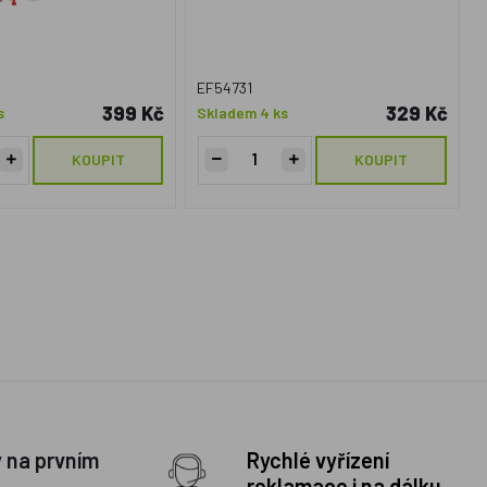
EF54731
399 Kč
329 Kč
s
Skladem 4 ks
KOUPIT
KOUPIT
y na prvním
Rychlé vyřízení
reklamace i na dálku