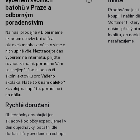
batohů v Praze a
Prodáváme jen t
odborným
koupili i našim d
poradenstvím
Sortiment, který
našimi přísnými 
Na naší prodejně v Libni máme
kvalitu, do nabíd
skladem stovky batohů a
nezařazujeme.
aktovek mnoha značek a víme o
nich úplně vše. Neztrácejte čas
výběrem na internetu, přijďte
rovnou za námi, poradíme Vám
ten nejlepší školní batoh či
školní aktovku pro Vašeho
školáka. Máte to k nám daleko?
Zavolejte, napište, poradíme i
na dálku.
Rychlé doručení
Objednávky obsahující jen
skladové položky expedujeme i v
den objednávky, ostatní dle
dodací lhůty uvedené na eshopu