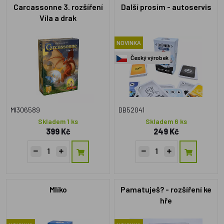
Carcassonne 3. rozšíření
Další prosím - autoservis
Víla a drak
NOVINKA
Český výrobek
MI306589
DB52041
Skladem 1 ks
Skladem 6 ks
399 Kč
249 Kč
Mlíko
Pamatuješ? - rozšíření ke
hře