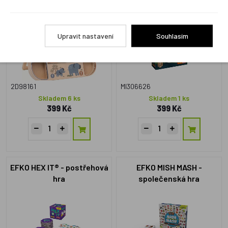
Upravit nastavení
Souhlasím
2D98161
MI306626
Skladem 6 ks
Skladem 1 ks
399 Kč
399 Kč
EFKO HEX IT® - postřehová
EFKO MISH MASH -
hra
společenská hra