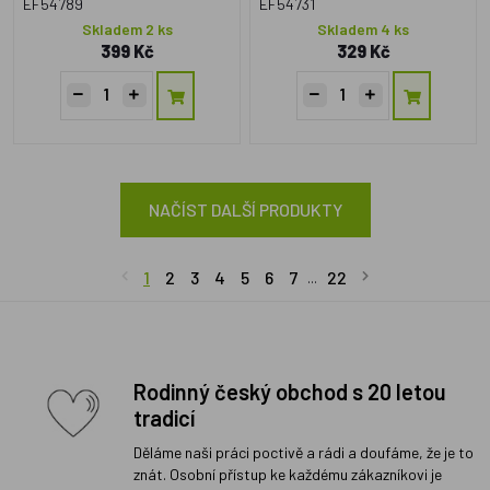
EF54789
EF54731
Skladem 2 ks
Skladem 4 ks
399 Kč
329 Kč
NAČÍST DALŠÍ PRODUKTY
1
2
3
4
5
6
7
22
...
Rodinný český obchod s 20 letou
tradicí
Děláme naši práci poctivě a rádi a doufáme, že je to
znát. Osobní přístup ke každému zákazníkovi je