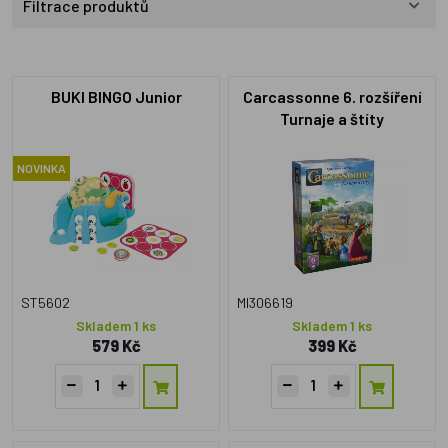
Filtrace produktů
BUKI BINGO Junior
Carcassonne 6. rozšíření
Turnaje a štíty
NOVINKA
ST5602
MI306619
Skladem 1 ks
Skladem 1 ks
579 Kč
399 Kč