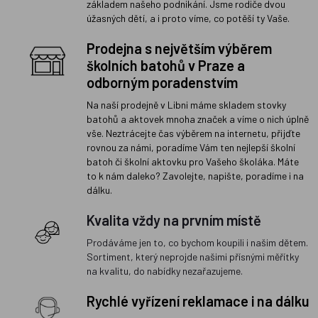
základem našeho podnikání. Jsme rodiče dvou
úžasných dětí, a i proto víme, co potěší ty Vaše.
Prodejna s největším výběrem
školních batohů v Praze a
odborným poradenstvím
Na naší prodejně v Libni máme skladem stovky
batohů a aktovek mnoha značek a víme o nich úplně
vše. Neztrácejte čas výběrem na internetu, přijďte
rovnou za námi, poradíme Vám ten nejlepší školní
batoh či školní aktovku pro Vašeho školáka. Máte
to k nám daleko? Zavolejte, napište, poradíme i na
dálku.
Kvalita vždy na prvním místě
Prodáváme jen to, co bychom koupili i našim dětem.
Sortiment, který neprojde našimi přísnými měřítky
na kvalitu, do nabídky nezařazujeme.
Rychlé vyřízení reklamace i na dálku