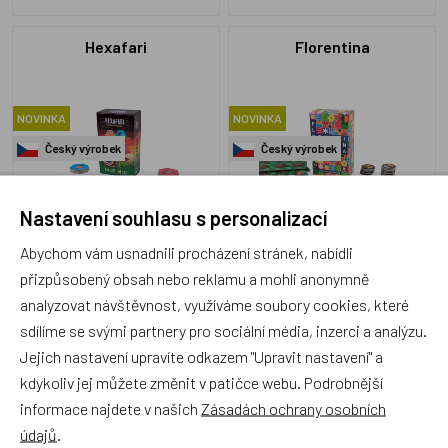
Hexafari
Florentina
NOVINKA
NOVINKA
Český výrobek
Český výrobek
Nastavení souhlasu s personalizací
Abychom vám usnadnili procházení stránek, nabídli
DB52026
DB52022
Skladem 4 ks
Skladem 6 ks
přizpůsobený obsah nebo reklamu a mohli anonymně
249 Kč
249 Kč
analyzovat návštěvnost, využíváme soubory cookies, které
sdílíme se svými partnery pro sociální média, inzerci a analýzu.
Jejich nastavení upravíte odkazem "Upravit nastavení" a
kdykoliv jej můžete změnit v patičce webu. Podrobnější
informace najdete v našich
Zásadách ochrany osobních
2Kids Toys Dřevěná hra
Carcassonne 7. rozšíření
údajů
.
Pentomino
Dobývaní a obrana (2025)