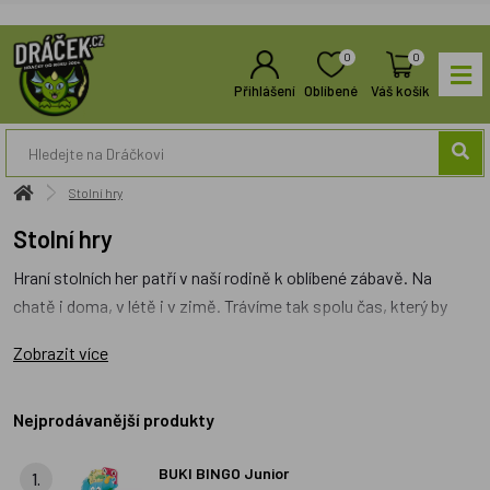
0
0
Přihlášení
Oblíbené
Váš košík
Stolní hry
Stolní hry
Hraní stolních her patří v naší rodině k oblíbené zábavě. Na
chatě i doma, v létě i v zimě. Trávíme tak spolu čas, který by
třeba jinak naše děti proseděli u počítače. Her je na trhu hodně
Zobrazit více
a není jednoduché vybrat tu nejlepší. Mezi naše oblíbené patří
jednoduchá postřehová hra
Dobble
nebo česká klasika
Z
pohádky do pohádky.
Nejprodávanější produkty
Zatímco první rychle ubíhá a hezky cvičí
soustředění i těch nejmenších dětí, druhá vyžaduje velkou
BUKI BINGO Junior
schopnost se vyrovnat s opakovanými nástrahami
1.