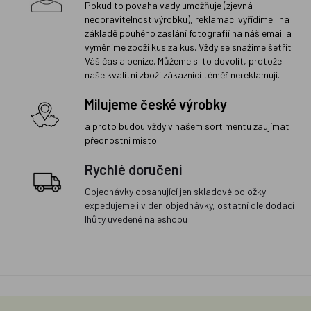
Pokud to povaha vady umožňuje (zjevná
neopravitelnost výrobku), reklamaci vyřídíme i na
základě pouhého zaslání fotografií na náš email a
vyměníme zboží kus za kus. Vždy se snažíme šetřit
Váš čas a peníze. Můžeme si to dovolit, protože
naše kvalitní zboží zákazníci téměř nereklamují.
Milujeme české výrobky
a proto budou vždy v našem sortimentu zaujímat
přednostní místo
Rychlé doručení
Objednávky obsahující jen skladové položky
expedujeme i v den objednávky, ostatní dle dodací
lhůty uvedené na eshopu