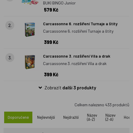
BUKI BINGO Junior
pohádkových bytostí. Za pozornost stojí i hry pro jednoho -
579 Kč
Smart games.
Ukrátí dětem čas při cestování a pořádně
provětrá jejich mozkové závity. Velmi oblíbené jsou i
kvízové
Carcassonne 6. rozšíření Turnaje a štíty
2.
hry
nebo
Party hry
. Stolní hra patří již od mého dětství k
Carcassonne 6. rozšíření Turnaje a štíty
nezbytným dárkům pod stromeček, bez nové hry si už nedovedu
399 Kč
Vánoce ani představit. Která stolní hra bude letos ozdobou
Vašich Vánoc?
Carcassonne 3. rozšíření Víla a drak
3.
Carcassonne 3. rozšíření Víla a drak
399 Kč
Zobrazit
další 3 produkty
Celkem nalezeno
433
produktů
Název
Název
Doporučené
Nejlevnější
Nejdražší
Hodn
(A-Z)
(Z-A)