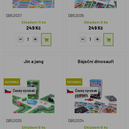
DB52037
DB52036
Skladem 11 ks
Skladem 8 ks
249 Kč
249 Kč
Jin a jang
Báječní dinosauři
NOVINKA
NOVINKA
Český výrobek
Český výrobek
DB52035
DB52034
Skladem 6 ks
Skladem 6 ks