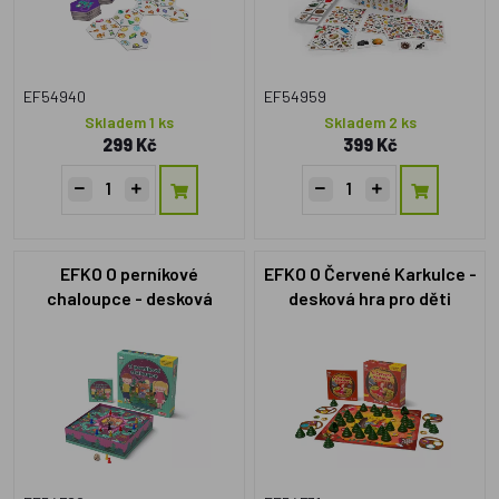
EF54940
EF54959
Skladem 1 ks
Skladem 2 ks
299 Kč
399 Kč
EFKO O perníkové
EFKO O Červené Karkulce -
chaloupce - desková
desková hra pro děti
rodinná hra