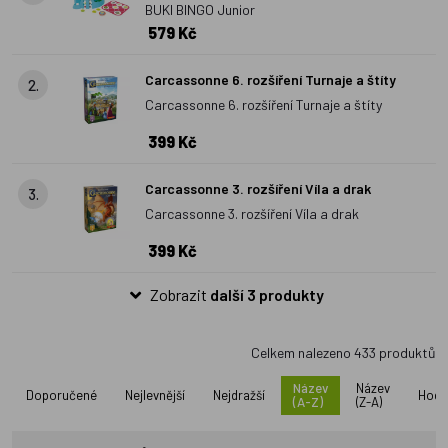
BUKI BINGO Junior
pohádkových bytostí. Za pozornost stojí i hry pro jednoho -
579 Kč
Smart games.
Ukrátí dětem čas při cestování a pořádně
provětrá jejich mozkové závity. Velmi oblíbené jsou i
kvízové
Carcassonne 6. rozšíření Turnaje a štíty
2.
hry
nebo
Party hry
. Stolní hra patří již od mého dětství k
Carcassonne 6. rozšíření Turnaje a štíty
nezbytným dárkům pod stromeček, bez nové hry si už nedovedu
399 Kč
Vánoce ani představit. Která stolní hra bude letos ozdobou
Vašich Vánoc?
Carcassonne 3. rozšíření Víla a drak
3.
Carcassonne 3. rozšíření Víla a drak
399 Kč
Zobrazit
další 3 produkty
Celkem nalezeno
433
produktů
Název
Název
Doporučené
Nejlevnější
Nejdražší
Hodn
(A-Z)
(Z-A)