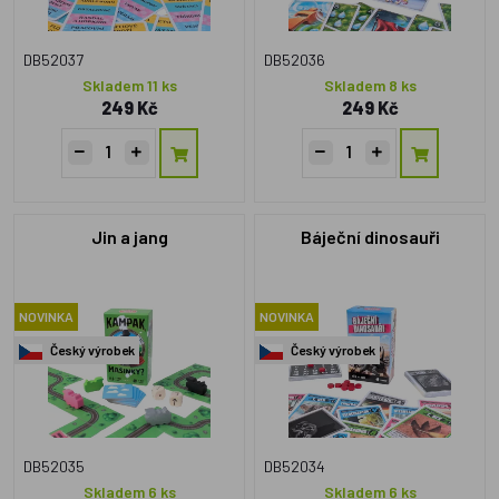
DB52037
DB52036
Skladem 11 ks
Skladem 8 ks
249 Kč
249 Kč
Jin a jang
Báječní dinosauři
NOVINKA
NOVINKA
Český výrobek
Český výrobek
DB52035
DB52034
Skladem 6 ks
Skladem 6 ks