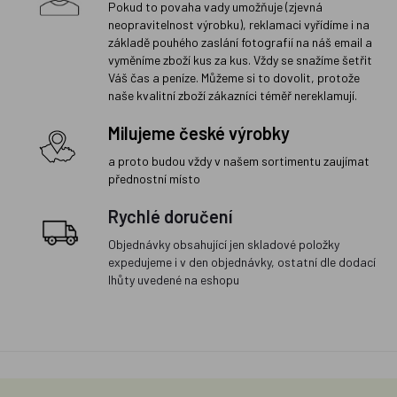
Pokud to povaha vady umožňuje (zjevná
neopravitelnost výrobku), reklamaci vyřídíme i na
základě pouhého zaslání fotografií na náš email a
vyměníme zboží kus za kus. Vždy se snažíme šetřit
Váš čas a peníze. Můžeme si to dovolit, protože
naše kvalitní zboží zákazníci téměř nereklamují.
Milujeme české výrobky
a proto budou vždy v našem sortimentu zaujímat
přednostní místo
Rychlé doručení
Objednávky obsahující jen skladové položky
expedujeme i v den objednávky, ostatní dle dodací
lhůty uvedené na eshopu