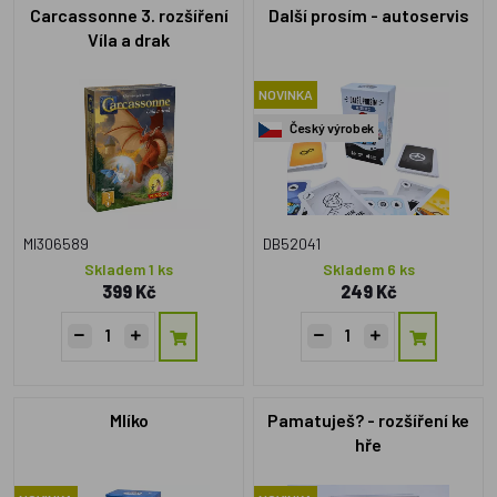
Carcassonne 3. rozšíření
Další prosím - autoservis
Víla a drak
NOVINKA
Český výrobek
MI306589
DB52041
Skladem 1 ks
Skladem 6 ks
399 Kč
249 Kč
Mlíko
Pamatuješ? - rozšíření ke
hře