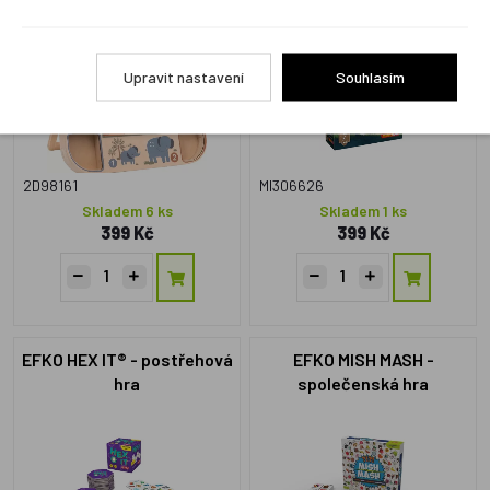
Upravit nastavení
Souhlasím
2D98161
MI306626
Skladem 6 ks
Skladem 1 ks
399 Kč
399 Kč
EFKO HEX IT® - postřehová
EFKO MISH MASH -
hra
společenská hra