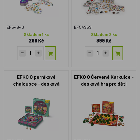
EF54940
EF54959
Skladem 1 ks
Skladem 2 ks
299 Kč
399 Kč
EFKO O perníkové
EFKO O Červené Karkulce -
chaloupce - desková
desková hra pro děti
rodinná hra