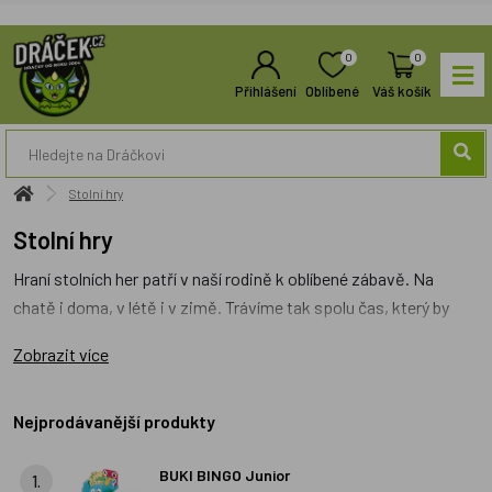
0
0
Přihlášení
Oblíbené
Váš košík
Stolní hry
Stolní hry
Hraní stolních her patří v naší rodině k oblíbené zábavě. Na
chatě i doma, v létě i v zimě. Trávíme tak spolu čas, který by
třeba jinak naše děti proseděli u počítače. Her je na trhu hodně
Zobrazit více
a není jednoduché vybrat tu nejlepší. Mezi naše oblíbené patří
jednoduchá postřehová hra
Dobble
nebo česká klasika
Z
pohádky do pohádky.
Nejprodávanější produkty
Zatímco první rychle ubíhá a hezky cvičí
soustředění i těch nejmenších dětí, druhá vyžaduje velkou
BUKI BINGO Junior
schopnost se vyrovnat s opakovanými nástrahami
1.