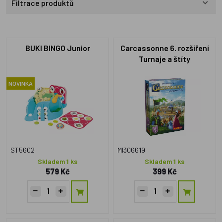
Filtrace produktů
BUKI BINGO Junior
Carcassonne 6. rozšíření
Turnaje a štíty
NOVINKA
ST5602
MI306619
Skladem 1 ks
Skladem 1 ks
579 Kč
399 Kč