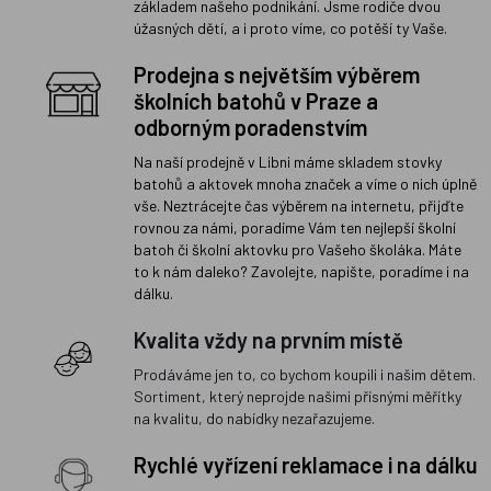
základem našeho podnikání. Jsme rodiče dvou
úžasných dětí, a i proto víme, co potěší ty Vaše.
Prodejna s největším výběrem
školních batohů v Praze a
odborným poradenstvím
Na naší prodejně v Libni máme skladem stovky
batohů a aktovek mnoha značek a víme o nich úplně
vše. Neztrácejte čas výběrem na internetu, přijďte
rovnou za námi, poradíme Vám ten nejlepší školní
batoh či školní aktovku pro Vašeho školáka. Máte
to k nám daleko? Zavolejte, napište, poradíme i na
dálku.
Kvalita vždy na prvním místě
Prodáváme jen to, co bychom koupili i našim dětem.
Sortiment, který neprojde našimi přísnými měřítky
na kvalitu, do nabídky nezařazujeme.
Rychlé vyřízení reklamace i na dálku