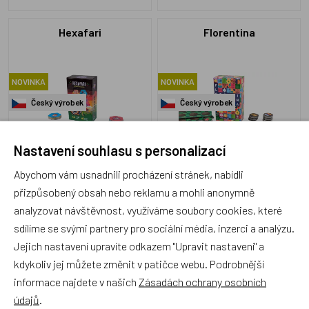
Hexafari
Florentina
NOVINKA
NOVINKA
Český výrobek
Český výrobek
Nastavení souhlasu s personalizací
Abychom vám usnadnili procházení stránek, nabídli
DB52026
DB52022
Skladem 4 ks
Skladem 6 ks
přizpůsobený obsah nebo reklamu a mohli anonymně
249 Kč
249 Kč
analyzovat návštěvnost, využíváme soubory cookies, které
sdílíme se svými partnery pro sociální média, inzerci a analýzu.
Jejich nastavení upravíte odkazem "Upravit nastavení" a
kdykoliv jej můžete změnit v patičce webu. Podrobnější
informace najdete v našich
Zásadách ochrany osobních
2Kids Toys Dřevěná hra
Carcassonne 7. rozšíření
údajů
.
Pentomino
Dobývaní a obrana (2025)