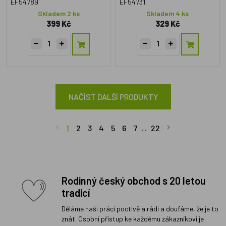
EF54789
EF54731
Skladem 2 ks
Skladem 4 ks
399 Kč
329 Kč
NAČÍST DALŠÍ PRODUKTY
1
2
3
4
5
6
7
22
...
Rodinný český obchod s 20 letou
tradicí
Děláme naši práci poctivě a rádi a doufáme, že je to
znát. Osobní přístup ke každému zákazníkovi je