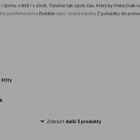
 i doma, v létě i v zimě. Trávíme tak spolu čas, který by třeba jinak 
uchá postřehová hra
Dobble
nebo česká klasika
Z pohádky do pohá
s opakovanými nástrahami pohádkových bytostí. Za pozornost stojí 
bené jsou i
kvízové hry
nebo
Party hry
. Stolní hra patří již od méh
zdobou Vašich Vánoc?
 štíty
ak
Zobrazit
další 3 produkty