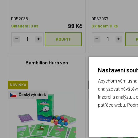
DB52038
DB52037
99 Kč
Skladem 10 ks
Skladem 11 ks
KOUPIT
Bambilion Hurá ven
Kampak, maši
Nastavení souh
Abychom vám usnadn
NOVINKA
NOVINKA
analyzovat návštěvn
Český výrobek
Český výrobek
inzerci a analýzu. J
patičce webu. Podr