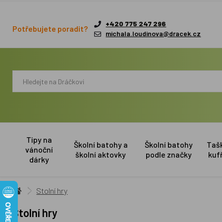
+420 775 247 296
Potřebujete poradit?
michala.loudinova@dracek.cz
Tipy na
Školní batohy a
Školní batohy
Taš
vánoční
školní aktovky
podle značky
kuf
dárky
Stolní hry
Stolní hry