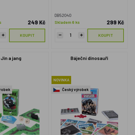
DB52040
249 Kč
299 Kč
s
Skladem 6 ks
KOUPIT
KOUPIT
Jin a jang
Báječní dinosauři
NOVINKA
robek
Český výrobek