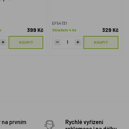
EF54731
399 Kč
329 Kč
s
Skladem 4 ks
KOUPIT
KOUPIT
y na prvním
Rychlé vyřízení
reklamace i na dálku