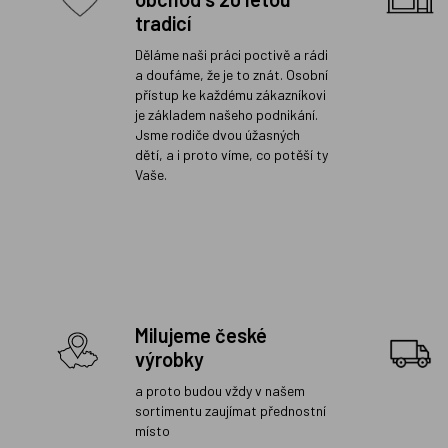
tradicí
Děláme naši práci poctivě a rádi
a doufáme, že je to znát. Osobní
přístup ke každému zákazníkovi
je základem našeho podnikání.
Jsme rodiče dvou úžasných
dětí, a i proto víme, co potěší ty
Vaše.
Milujeme české
výrobky
a proto budou vždy v našem
sortimentu zaujímat přednostní
místo