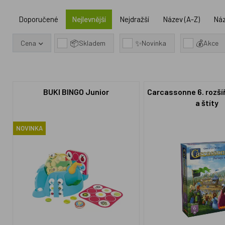
Doporučené
Nejlevnější
Nejdražší
Název (A-Z)
Náz
📦
✨
💰
Cena
Skladem
Novinka
Akce
BUKI BINGO Junior
Carcassonne 6. rozší
a štíty
NOVINKA