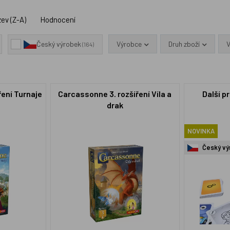
ev (Z-A)
Hodnocení
Výrobce
Druh zboží
Český výrobek
(164)
ření Turnaje
Carcassonne 3. rozšíření Víla a
Další p
drak
NOVINKA
Český vý