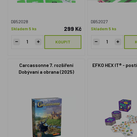
DB52028
DB52027
299 Kč
Skladem 5 ks
Skladem 5 ks
KOUPIT
Carcassonne 7. rozšíření
EFKO HEX IT® - post
Dobývaní a obrana (2025)