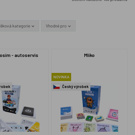
Věková kategorie
Vhodné pro
rosím - autoservis
Mlíko
NOVINKA
robek
Český výrobek