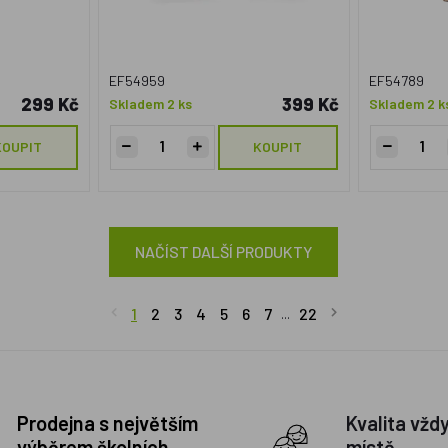
EF54959
EF54789
299 Kč
399 Kč
Skladem 2 ks
Skladem 2 k
KOUPIT
KOUPIT
NAČÍST DALŠÍ PRODUKTY
1
2
3
4
5
6
7
22
...
Prodejna s největším
Kvalita vžd
výběrem školních
místě