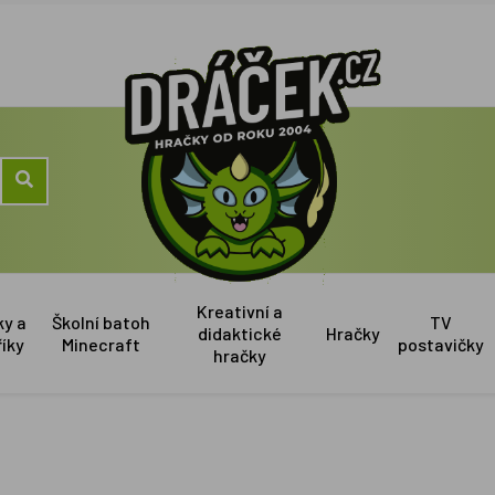
Kreativní a
ky a
Školní batoh
TV
didaktické
Hračky
říky
Minecraft
postavičky
hračky