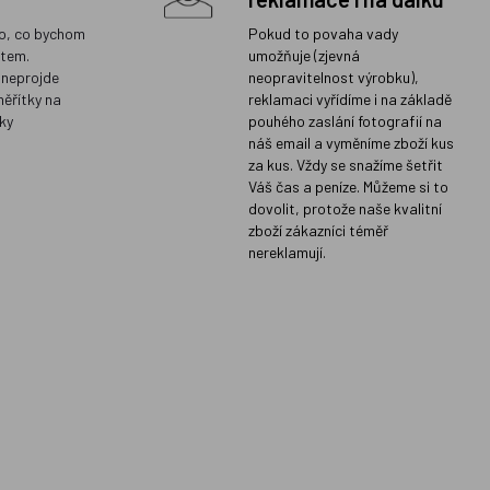
o, co bychom
Pokud to povaha vady
ětem.
umožňuje (zjevná
 neprojde
neopravitelnost výrobku),
měřítky na
reklamaci vyřídíme i na základě
ky
pouhého zaslání fotografií na
náš email a vyměníme zboží kus
za kus. Vždy se snažíme šetřit
Váš čas a peníze. Můžeme si to
dovolit, protože naše kvalitní
zboží zákazníci téměř
nereklamují.