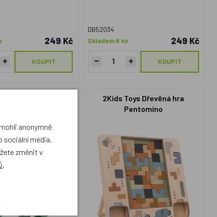
DB52034
249 Kč
249 Kč
s
Skladem 6 ks
KOUPIT
KOUPIT
Florentina
2Kids Toys Dřevěná hra
Pentomino
a mohli anonymně
 sociální média,
robek
ůžete změnit v
ů
.