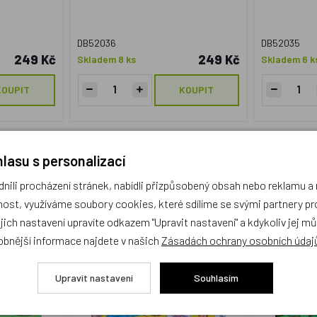
DB52036
DB52035
249 Kč
249 Kč
Skladem 8 ks
Skladem 6 k
KOUPIT
KOUPIT
nky?
Hexafari
lasu s personalizací
ili procházení stránek, nabídli přizpůsobený obsah nebo reklamu 
NOVINKA
NOVINKA
ost, využíváme soubory cookies, které sdílíme se svými partnery pro
Český výrobek
Český vý
ejich nastavení upravíte odkazem "Upravit nastavení" a kdykoliv jej m
obnější informace najdete v našich
Zásadách ochrany osobních údaj
Upravit nastavení
Souhlasím