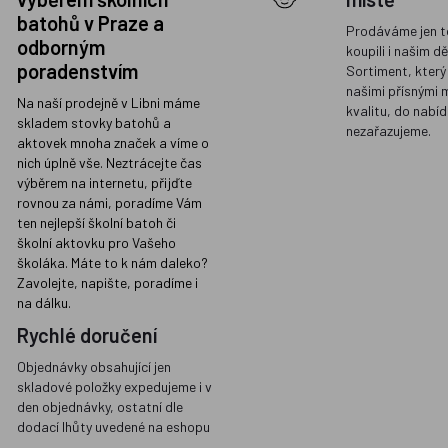
batohů v Praze a
Prodáváme jen t
odborným
koupili i našim d
poradenstvím
Sortiment, který
našimi přísnými 
Na naší prodejně v Libni máme
kvalitu, do nabíd
skladem stovky batohů a
nezařazujeme.
aktovek mnoha značek a víme o
nich úplně vše. Neztrácejte čas
výběrem na internetu, přijďte
rovnou za námi, poradíme Vám
ten nejlepší školní batoh či
školní aktovku pro Vašeho
školáka. Máte to k nám daleko?
Zavolejte, napište, poradíme i
na dálku.
Rychlé doručení
Objednávky obsahující jen
skladové položky expedujeme i v
den objednávky, ostatní dle
dodací lhůty uvedené na eshopu