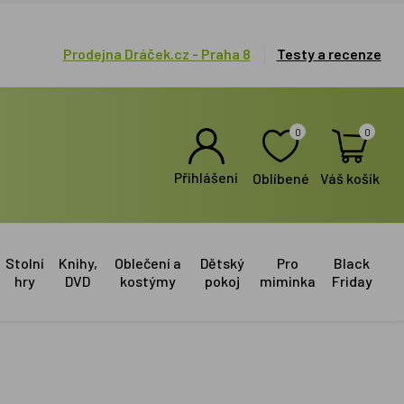
Prodejna Dráček.cz - Praha 8
Testy a recenze
0
0
Přihlášení
Oblíbené
Váš košík
Stolní
Knihy,
Oblečení a
Dětský
Pro
Black
hry
DVD
kostýmy
pokoj
miminka
Friday