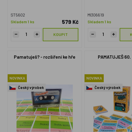
ST5602
MI306619
579 Kč
Skladem 1 ks
Skladem 1 ks
KOUPIT
Pamatuješ? - rozšíření ke hře
PAMATUJEŠ 60.
NOVINKA
NOVINKA
Český výrobek
Český výrobek