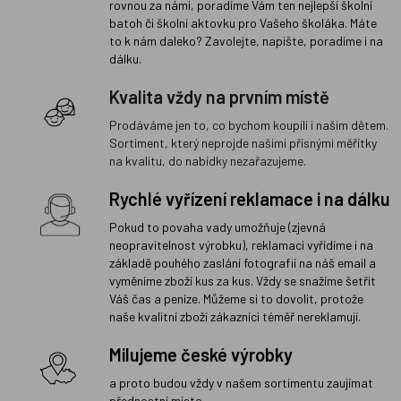
rovnou za námi, poradíme Vám ten nejlepší školní
batoh či školní aktovku pro Vašeho školáka. Máte
to k nám daleko? Zavolejte, napište, poradíme i na
dálku.
Kvalita vždy na prvním místě
Prodáváme jen to, co bychom koupili i našim dětem.
Sortiment, který neprojde našimi přísnými měřítky
na kvalitu, do nabídky nezařazujeme.
Rychlé vyřízení reklamace i na dálku
Pokud to povaha vady umožňuje (zjevná
neopravitelnost výrobku), reklamaci vyřídíme i na
základě pouhého zaslání fotografií na náš email a
vyměníme zboží kus za kus. Vždy se snažíme šetřit
Váš čas a peníze. Můžeme si to dovolit, protože
naše kvalitní zboží zákazníci téměř nereklamují.
Milujeme české výrobky
a proto budou vždy v našem sortimentu zaujímat
přednostní místo