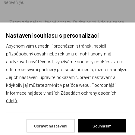
neověřuje.
Zatím zde nejsou žádné dotazy. Buďte první, kdo se zeptá!
Nastavení souhlasu s personalizací
Abychom vám usnadnili procházení stránek, nabídli
přizpůsobený obsah nebo reklamu a mohli anonymně
Recenze
analyzovat návštěvnost, využíváme soubory cookies, které
sdílíme se svými partnery pro sociální média, inzerci a analýzu.
Jejich nastavení upravíte odkazem "Upravit nastavení" a
Produkt zatím nemá žádné hodnocení,
buďte první, kdo
kdykoliv jej můžete změnit v patičce webu. Podrobnější
produkt ohodnotí!
informace najdete v našich
Zásadách ochrany osobních
údajů
.
Přidat hodnocení
Upravit nastavení
Souhlasím