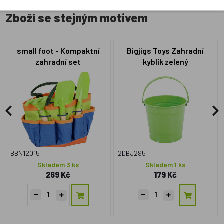
Zboží se stejným motivem
small foot - Kompaktní
Bigjigs Toys Zahradní
zahradní set
kyblík zelený
BBN12015
2DBJ295
Skladem 3 ks
Skladem 1 ks
269 Kč
179 Kč