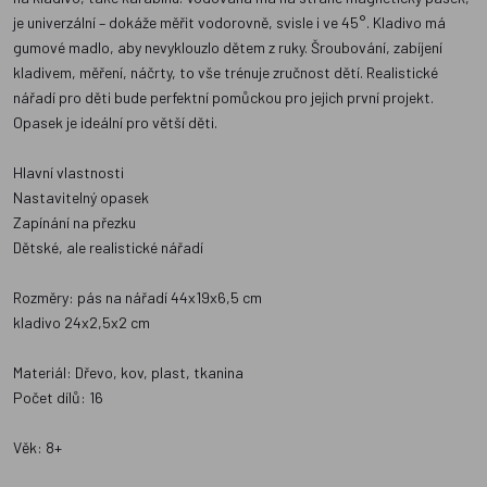
je univerzální – dokáže měřit vodorovně, svisle i ve 45°. Kladivo má
gumové madlo, aby nevyklouzlo dětem z ruky. Šroubování, zabíjení
kladivem, měření, náčrty, to vše trénuje zručnost dětí. Realistické
nářadí pro děti bude perfektní pomůckou pro jejich první projekt.
Opasek je ideální pro větší děti.
Hlavní vlastnosti
Nastavitelný opasek
Zapínání na přezku
Dětské, ale realistické nářadí
Rozměry: pás na nářadí 44x19x6,5 cm
kladivo 24x2,5x2 cm
Materiál: Dřevo, kov, plast, tkanina
Počet dílů: 16
Věk: 8+