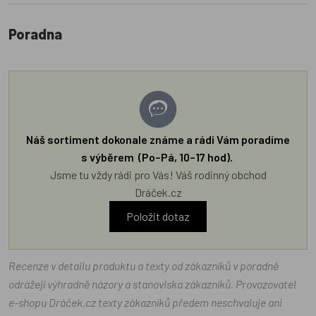
Poradna
Náš sortiment dokonale známe a rádi Vám poradíme
s výběrem (Po–Pá, 10–17 hod).
Jsme tu vždy rádi pro Vás! Váš rodinný obchod
Dráček.cz
Položit dotaz
Recenze v detailu produktu a texty od zákazníků v poradně
odrážejí výhradně názory a stanoviska zákazníků. Provozovatel
e-shopu Dráček.cz texty zákazníků předem neschvaluje ani