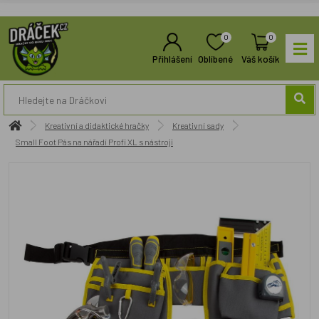
0
0
Přihlášení
Oblíbené
Váš košík
Kreativní a didaktické hračky
Kreativní sady
Small Foot Pás na nářadí Profi XL s nástroji