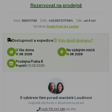
Rezervovat na prodejně
Kód:
BBN11798
EAN:
4020972117984
Věk:
od 8 let
Výrobce:
Small Foot by Legler
Dostupnost a expedice
Kdy zboží dostanu?
U Vás doma
Na výdejním místě
11.08.2026
11.08.2026
Prodejna Praha 8
Pozítří
(10.08.2026)
S výběrem Vám poradí manželé Loudínovi
majitelé obchodu s dlouholetou praxí
+420 775 247 296
(10-17h)