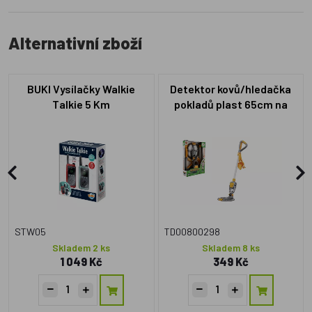
Alternativní zboží
BUKI Vysílačky Walkie
Detektor kovů/hledačka
Talkie 5 Km
pokladů plast 65cm na
baterie se světlem se
zvukem v krabici
23x33x7cm
STW05
TD00800298
Skladem 2 ks
Skladem 8 ks
1 049 Kč
349 Kč