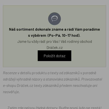
Náš sortiment dokonale známe a rádi Vám poradíme
s výběrem (Po–Pá, 10–17 hod).
Jsme tu vždy rádi pro Vás! Váš rodinný obchod
Dráček.cz
Položit dotaz
Recenze v detailu produktu a texty od zákazníků v poradně
odrážejí výhradně názory a stanoviska zákazníků. Provozovatel
e-shopu Dráček.cz texty zákazníků předem neschvaluje ani
neověřuje.
Zatím zde nejsou žádné dotazy. Buďte první, kdo se zeptá!