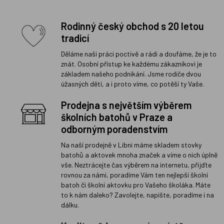
Rodinný český obchod s 20 letou
tradicí
Děláme naši práci poctivě a rádi a doufáme, že je to
znát. Osobní přístup ke každému zákazníkovi je
základem našeho podnikání. Jsme rodiče dvou
úžasných dětí, a i proto víme, co potěší ty Vaše.
Prodejna s největším výběrem
školních batohů v Praze a
odborným poradenstvím
Na naší prodejně v Libni máme skladem stovky
batohů a aktovek mnoha značek a víme o nich úplně
vše. Neztrácejte čas výběrem na internetu, přijďte
rovnou za námi, poradíme Vám ten nejlepší školní
batoh či školní aktovku pro Vašeho školáka. Máte
to k nám daleko? Zavolejte, napište, poradíme i na
dálku.