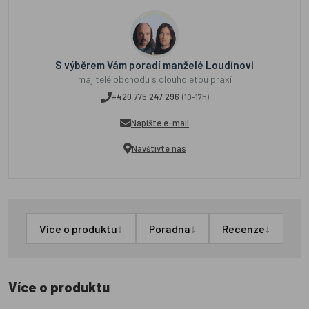
S výběrem Vám poradí manželé Loudínovi
majitelé obchodu s dlouholetou praxí
+420 775 247 296
(10-17h)
Napište e-mail
Navštivte nás
↓
↓
↓
Více o produktu
Poradna
Recenze
Více o produktu