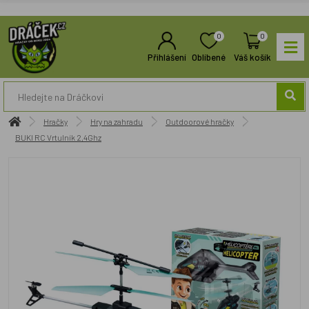
0
0
Přihlášení
Oblíbené
Váš košík
Hračky
Hry na zahradu
Outdoorové hračky
BUKI RC Vrtulník 2,4Ghz