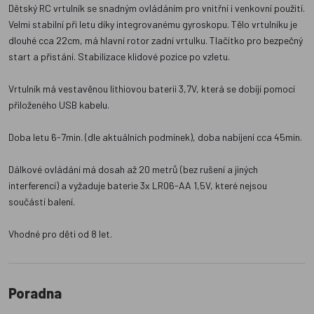
Dětský RC vrtulník se snadným ovládáním pro vnitřní i venkovní použití.
Velmi stabilní při letu díky integrovanému gyroskopu. Tělo vrtulníku je
dlouhé cca 22cm, má hlavní rotor zadní vrtulku. Tlačítko pro bezpečný
start a přistání. Stabilizace klidové pozice po vzletu.
Vrtulník má vestavěnou lithiovou baterii 3,7V, která se dobíjí pomocí
přiloženého USB kabelu.
Doba letu 6-7min. (dle aktuálních podmínek), doba nabíjení cca 45min.
Dálkové ovládání má dosah až 20 metrů (bez rušení a jiných
interferencí) a vyžaduje baterie 3x LR06-AA 1,5V, které nejsou
součástí balení.
Vhodné pro děti od 8 let.
Poradna