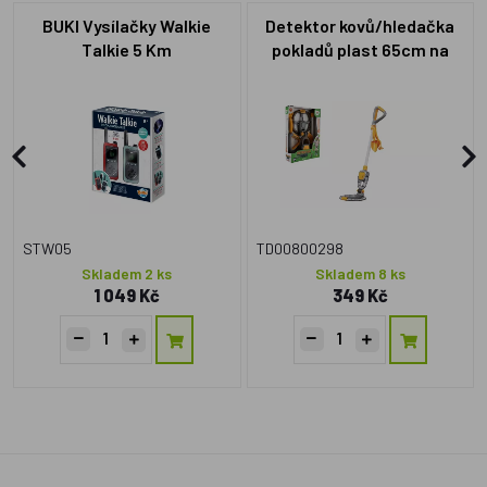
BUKI Vysílačky Walkie
Detektor kovů/hledačka
Talkie 5 Km
pokladů plast 65cm na
baterie se světlem se
zvukem v krabici
23x33x7cm
STW05
TD00800298
Skladem 2 ks
Skladem 8 ks
1 049 Kč
349 Kč