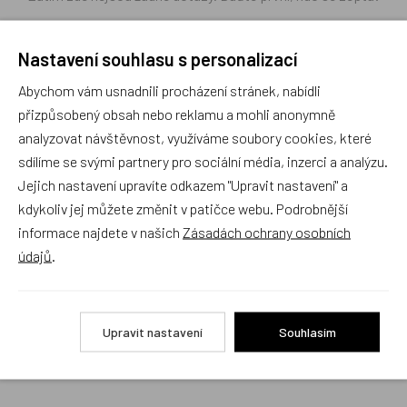
Nastavení souhlasu s personalizací
Abychom vám usnadnili procházení stránek, nabídli
Recenze
přizpůsobený obsah nebo reklamu a mohli anonymně
analyzovat návštěvnost, využíváme soubory cookies, které
sdílíme se svými partnery pro sociální média, inzerci a analýzu.
Produkt zatím nemá žádné hodnocení,
buďte první, kdo
Jejich nastavení upravíte odkazem "Upravit nastavení" a
produkt ohodnotí!
kdykoliv jej můžete změnit v patičce webu. Podrobnější
informace najdete v našich
Zásadách ochrany osobních
Přidat hodnocení
údajů
.
Upravit nastavení
Souhlasím
Alternativní zboží