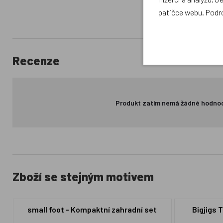
patičce webu. Podr
Recenze
Produkt zatím nemá žádné hodno
Zboží se stejným motivem
small foot - Kompaktní zahradní set
Bigjigs 