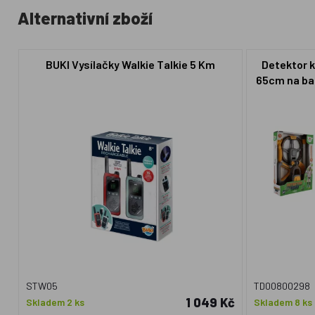
Alternativní zboží
BUKI Vysílačky Walkie Talkie 5 Km
Detektor 
65cm na ba
STW05
TD00800298
1 049 Kč
Skladem 2 ks
Skladem 8 ks