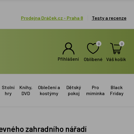
Prodejna Dráček.cz - Praha 8
Testy a recenze
0
0
Přihlášení
Oblíbené
Váš košík
Stolní
Knihy,
Oblečení a
Dětský
Pro
Black
hry
DVD
kostýmy
pokoj
miminka
Friday
arevného zahradního nářadí