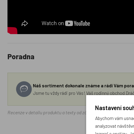
Poradna
Náš sortiment dokonale známe a rádi Vám pora
Jsme tu vždy rádi pro Vás! Váš rodinný obchod Drá
Nastavení souh
Recenze v detailu produktu a texty od zákazníků v poradně odrá
Abychom vám usnadn
analyzovat návštěvn
inzerci a analýzu. J