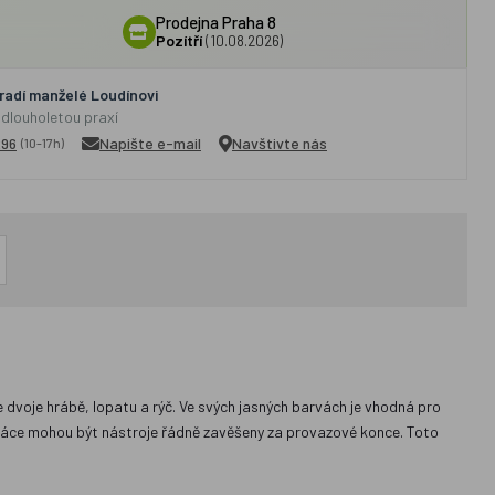
Prodejna Praha 8
Pozítří
(10.08.2026)
adí manželé Loudínovi
 dlouholetou praxí
296
Napište e-mail
Navštivte nás
(10-17h)
e dvoje hrábě, lopatu a rýč. Ve svých jasných barvách je vhodná pro
práce mohou být nástroje řádně zavěšeny za provazové konce. Toto