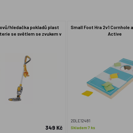
kovů/hledačka pokladů plast
Small Foot Hra 2v1 Cornhole a
terie se světlem se zvukem v
Active
krabici 23x33x7cm
2DLE12481
349 Kč
Skladem 7 ks