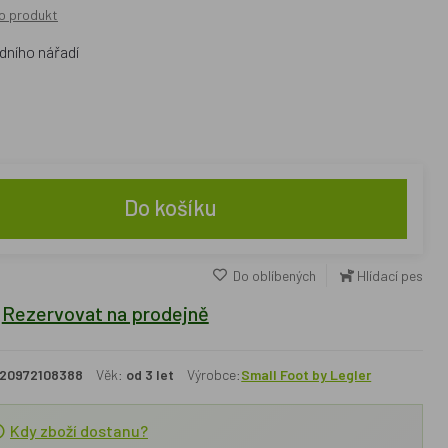
o produkt
dního nářadí
Do košíku
Do oblíbených
Hlídací pes
Rezervovat na prodejně
20972108388
Věk:
od 3 let
Výrobce:
Small Foot by Legler
Kdy zboží dostanu?