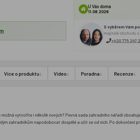
U Vás doma
11.08.2026
S výběrem Vám por
em
majitelé obchodu s
+420 775 247 
↓
↓
↓
↓
Více o produktu
Video
Poradna
Recenze
ebo možná vytvoříte i několik nových? Pevná sada zahradního nářadí obsahuj
í mladým zahradníkům napodobovat dospělé a učit se od nich. Po dokončení 