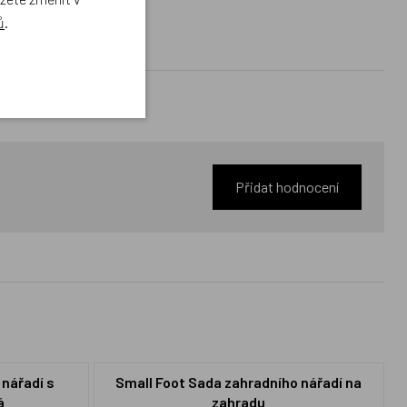
ů
.
Přidat hodnocení
 nářadí s
Small Foot Sada zahradního nářadí na
á
zahradu