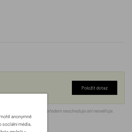
Položit dotaz
ráček.cz texty zákazníků předem neschvaluje ani neověřuje.
a mohli anonymně
 sociální média,
ůžete změnit v