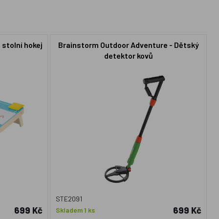
 stolní hokej
Brainstorm Outdoor Adventure - Dětský
detektor kovů
STE2091
699 Kč
699 Kč
Skladem 1 ks