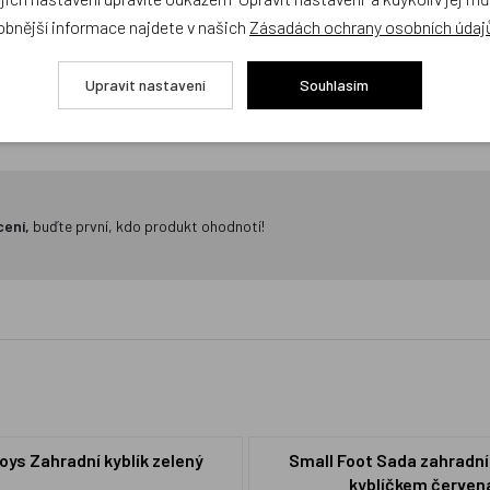
obnější informace najdete v našich
Zásadách ochrany osobních údaj
Upravit nastavení
Souhlasím
cení,
buďte první, kdo produkt ohodnotí!
Toys Zahradní kyblík zelený
Small Foot Sada zahradní
kyblíčkem červen