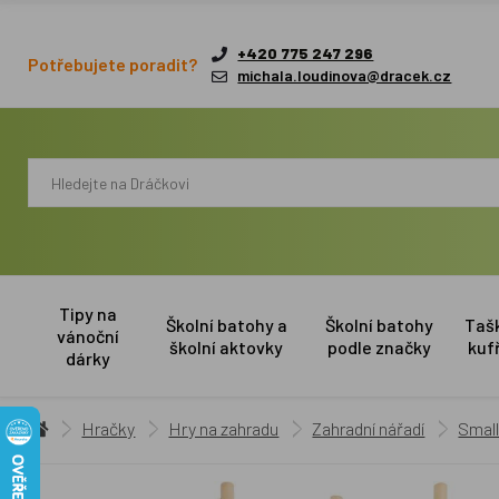
+420 775 247 296
Potřebujete poradit?
michala.loudinova@dracek.cz
Tipy na
Školní batohy a
Školní batohy
Taš
vánoční
školní aktovky
podle značky
kuf
dárky
Hračky
Hry na zahradu
Zahradní nářadí
Small