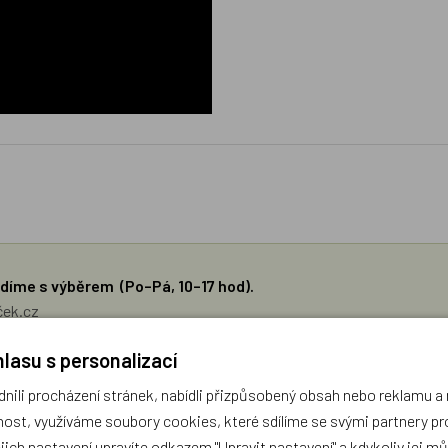
díme s výběrem (Po–Pá, 10–17 hod).
ček.cz
lasu s personalizací
žejí výhradně názory a stanoviska zákazníků. Provozovatel e-shopu D
ili procházení stránek, nabídli přizpůsobený obsah nebo reklamu 
ost, využíváme soubory cookies, které sdílíme se svými partnery pro
Zatím zde nejsou žádné dotazy. Buďte první, kdo se zeptá!
ejich nastavení upravíte odkazem "Upravit nastavení" a kdykoliv jej m