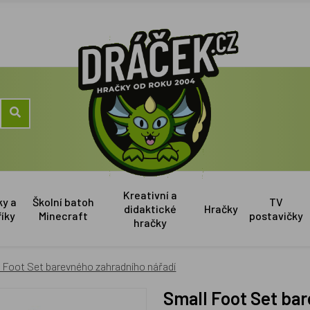
Kreativní a
ky a
Školní batoh
TV
didaktické
Hračky
říky
Minecraft
postavičky
hračky
 Foot Set barevného zahradního nářadí
Small Foot Set b