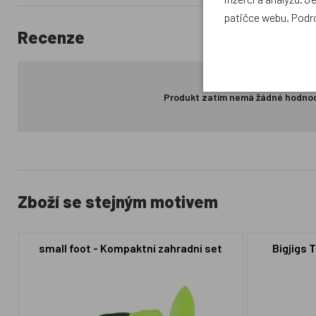
patičce webu. Podr
Recenze
Produkt zatím nemá žádné hodno
Zboží se stejným motivem
small foot - Kompaktní zahradní set
Bigjigs 