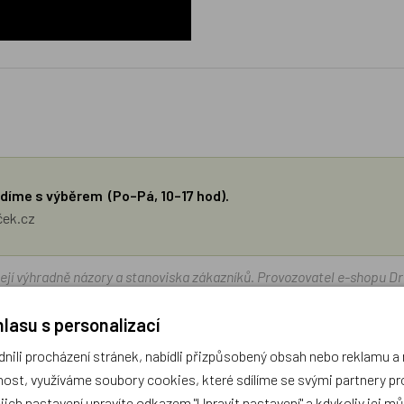
díme s výběrem (Po–Pá, 10–17 hod).
ček.cz
žejí výhradně názory a stanoviska zákazníků. Provozovatel e-shopu D
lasu s personalizací
Zatím zde nejsou žádné dotazy. Buďte první, kdo se zeptá!
ili procházení stránek, nabídli přizpůsobený obsah nebo reklamu 
ost, využíváme soubory cookies, které sdílíme se svými partnery pro
ejich nastavení upravíte odkazem "Upravit nastavení" a kdykoliv jej m