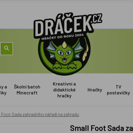
Kreativní a
ky a
Školní batoh
TV
didaktické
Hračky
říky
Minecraft
postavičky
hračky
 Foot Sada zahradního nářadí na zahradu
Small Foot Sada z