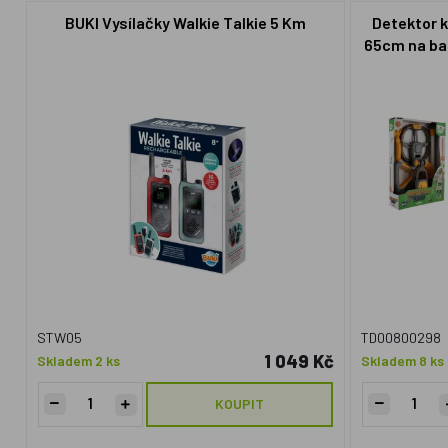
BUKI Vysílačky Walkie Talkie 5 Km
Detektor 
65cm na ba
STW05
TD00800298
1 049 Kč
Skladem 2 ks
Skladem 8 ks
KOUPIT