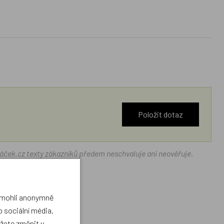
Položit dotaz
ráček.cz texty zákazníků předem neschvaluje ani neověřuje.
a mohli anonymně
 sociální média,
ůžete změnit v