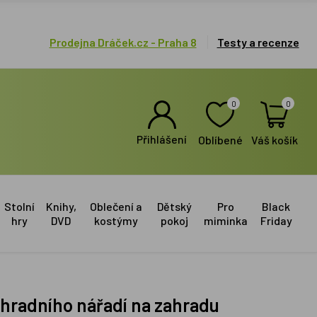
Prodejna Dráček.cz - Praha 8
Testy a recenze
0
0
Přihlášení
Oblíbené
Váš košík
Stolní
Knihy,
Oblečení a
Dětský
Pro
Black
hry
DVD
kostýmy
pokoj
miminka
Friday
ahradního nářadí na zahradu