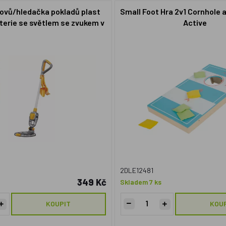
kovů/hledačka pokladů plast
Small Foot Hra 2v1 Cornhole a
terie se světlem se zvukem v
Active
krabici 23x33x7cm
2DLE12481
349 Kč
Skladem 7 ks
KOUPIT
KOU