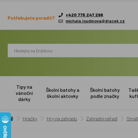
+420 775 247 296
Potřebujete poradit?
michala.loudinova@dracek.cz
Tipy na
Školní batohy a
Školní batohy
Taš
vánoční
školní aktovky
podle značky
kuf
dárky
Hračky
Hry na zahradu
Zahradní nářadí
Small