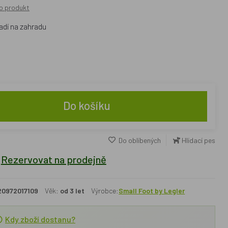
o produkt
adí na zahradu
Do košíku
Do oblíbených
Hlídací pes
Rezervovat na prodejně
20972017109
Věk:
od 3 let
Výrobce:
Small Foot by Legler
Kdy zboží dostanu?