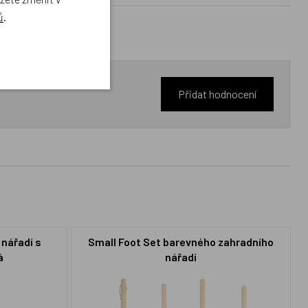
ů
.
Přidat hodnocení
 nářadí s
Small Foot Set barevného zahradního
á
nářadí