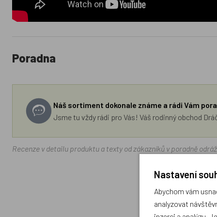
Poradna
Náš sortiment dokonale známe a rádi Vám pora
Jsme tu vždy rádi pro Vás! Váš rodinný obchod Drá
Recenze v detailu produktu a texty od zákazníků v poradně odrá
Nastavení souh
Abychom vám usnadn
analyzovat návštěvn
inzerci a analýzu. J