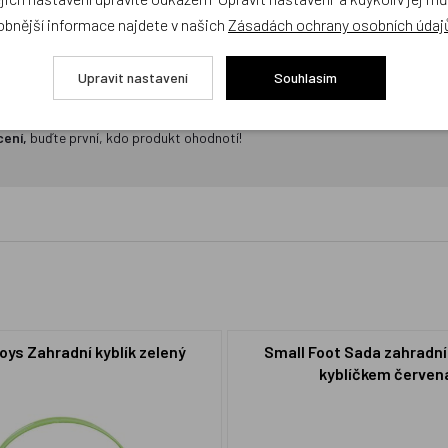
obnější informace najdete v našich
Zásadách ochrany osobních údaj
Upravit nastavení
Souhlasím
cení,
buďte první, kdo produkt ohodnotí!
Toys Zahradní kyblík zelený
Small Foot Sada zahradní
kyblíčkem červen