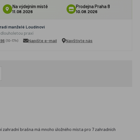
Na výdejním místě
Prodejna Praha 8
11.08.2026
10.08.2026
adí manželé Loudínovi
 dlouholetou praxí
296
Napište e-mail
Navštivte nás
(10-17h)
stní zahradní brašna má mnoho úložného místa pro 7 zahradních