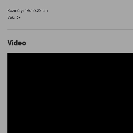
Rozměry: 19x12x22 cm
Věk: 3+
Video