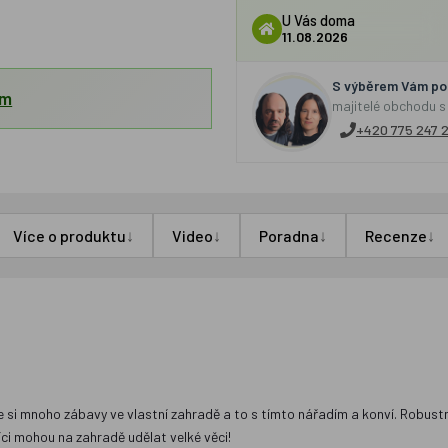
U Vás doma
11.08.2026
S výběrem Vám por
em
majitelé obchodu s
+420 775 247 
↓
↓
↓
↓
Více o produktu
Video
Poradna
Recenze
ijte si mnoho zábavy ve vlastní zahradě a to s tímto nářadím a konví. Robu
níci mohou na zahradě udělat velké věci!