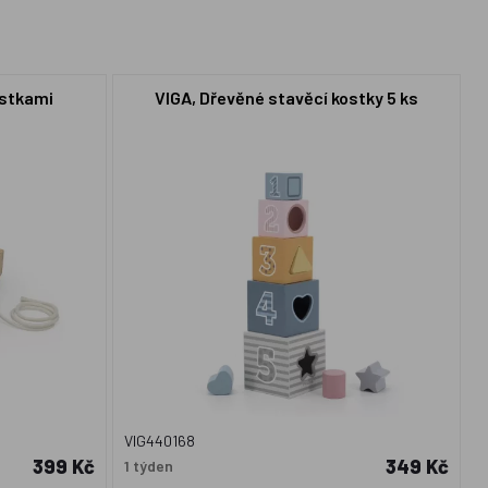
ostkami
VIGA, Dřevěné stavěcí kostky 5 ks
VIG440168
399 Kč
349 Kč
1 týden