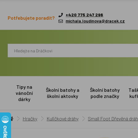
+420 775 247 296
Potřebujete poradit?
michala.loudinova@dracek.cz
Tipy na
Školní batohy a
Školní batohy
Taš
vánoční
školní aktovky
podle značky
kuf
dárky
Hračky
Kuličkové dráhy
Small Foot Dřevěná dráh