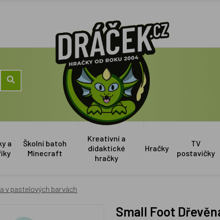
Kreativní a
ky a
Školní batoh
TV
didaktické
Hračky
říky
Minecraft
postavičky
hračky
a v pastelových barvách
Small Foot Dřevě