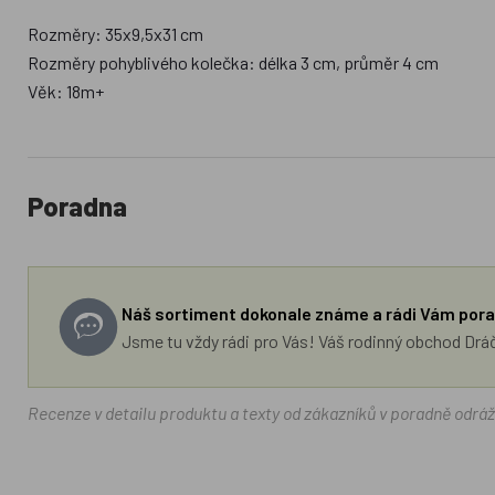
Rozměry: 35x9,5x31 cm
Rozměry pohyblivého kolečka: délka 3 cm, průměr 4 cm
Věk: 18m+
Poradna
Náš sortiment dokonale známe a rádi Vám pora
Jsme tu vždy rádi pro Vás! Váš rodinný obchod Drá
Recenze v detailu produktu a texty od zákazníků v poradně odrá