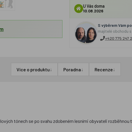
U Vás doma
10.08.2026
S výběrem Vám por
em
majitelé obchodu s
+420 775 247 
↓
↓
↓
Více o produktu
Poradna
Recenze
elových tónech se po svahu zdobeném lesními obyvateli rozběhnou t