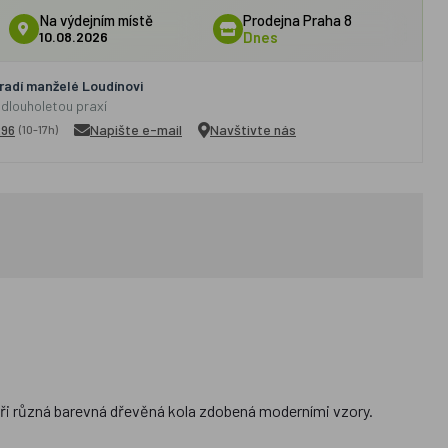
Na výdejním místě
Prodejna Praha 8
10.08.2026
Dnes
adí manželé Loudínovi
 dlouholetou praxí
296
Napište e-mail
Navštivte nás
(10-17h)
ři různá barevná dřevěná kola zdobená moderními vzory.