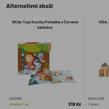
Alternativní zboží
2Kids Toys Kostky Pohádka o Červené
VIGA,
karkulce
2D33893
VIG442308
319 Kč
Skladem 1 ks
1 týden