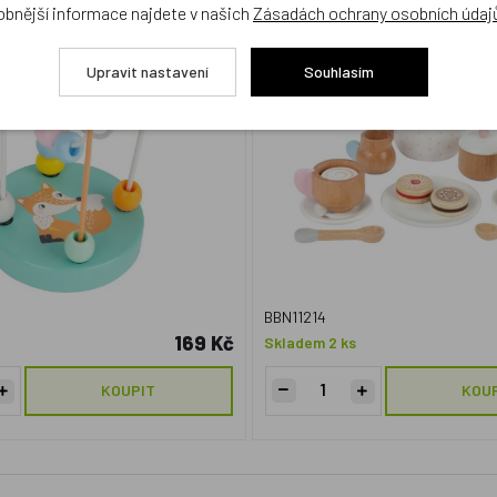
obnější informace najdete v našich
Zásadách ochrany osobních údaj
Upravit nastavení
Souhlasím
BBN11214
169 Kč
Skladem 2 ks
KOUPIT
KOU