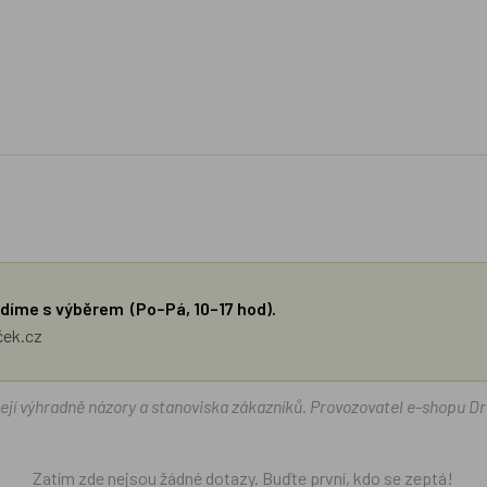
díme s výběrem (Po–Pá, 10–17 hod).
ček.cz
žejí výhradně názory a stanoviska zákazníků. Provozovatel e-shopu D
Zatím zde nejsou žádné dotazy. Buďte první, kdo se zeptá!