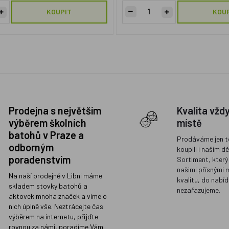
KOUPIT
KOU
Prodejna s největším
Kvalita vžd
výběrem školních
místě
batohů v Praze a
Prodáváme jen t
odborným
koupili i našim d
poradenstvím
Sortiment, který
našimi přísnými 
Na naší prodejně v Libni máme
kvalitu, do nabíd
skladem stovky batohů a
nezařazujeme.
aktovek mnoha značek a víme o
nich úplně vše. Neztrácejte čas
výběrem na internetu, přijďte
rovnou za námi, poradíme Vám