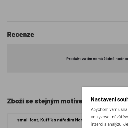
Recenze
Produkt zatím nemá žádné hodno
Nastavení souh
Zboží se stejným motivem
Abychom vám usnadn
analyzovat návštěvn
small foot, Kufřík s nářadím Nordic
Small Foot 
inzerci a analýzu. J