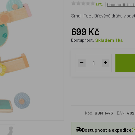
0%
Ohodnotit tent
Small Foot Dřevěná dráha v pas
699 Kč
Skladem 1 ks
Dostupnost:
Kód:
BBN11473
EAN:
402
Dostupnost a expedice