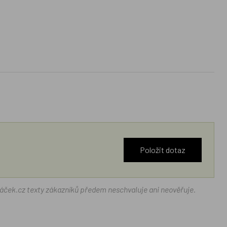
Položit dotaz
ráček.cz texty zákazníků předem neschvaluje ani neověřuje.