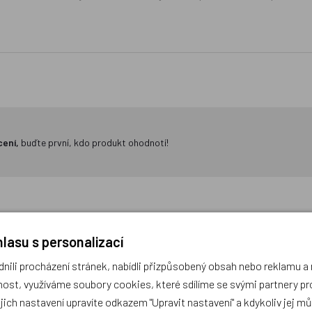
cení,
buďte první, kdo produkt ohodnotí!
lasu s personalizací
ili procházení stránek, nabídli přizpůsobený obsah nebo reklamu 
ost, využíváme soubory cookies, které sdílíme se svými partnery pro
Motorický labyrint pastelový
Small Foot Čajový set s 
ejich nastavení upravíte odkazem "Upravit nastavení" a kdykoliv jej m
Liška