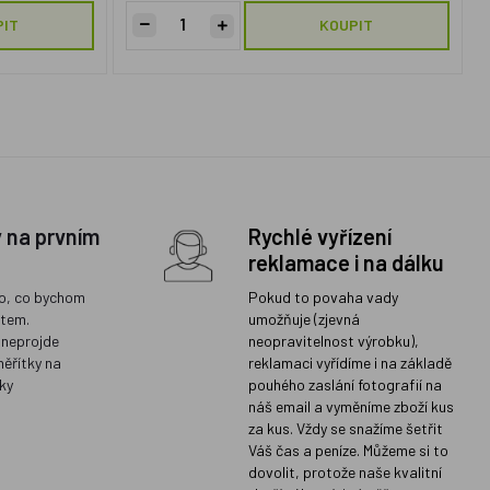
PIT
KOUPIT
y na prvním
Rychlé vyřízení
reklamace i na dálku
o, co bychom
Pokud to povaha vady
ětem.
umožňuje (zjevná
 neprojde
neopravitelnost výrobku),
měřítky na
reklamaci vyřídíme i na základě
ky
pouhého zaslání fotografií na
náš email a vyměníme zboží kus
za kus. Vždy se snažíme šetřit
Váš čas a peníze. Můžeme si to
dovolit, protože naše kvalitní