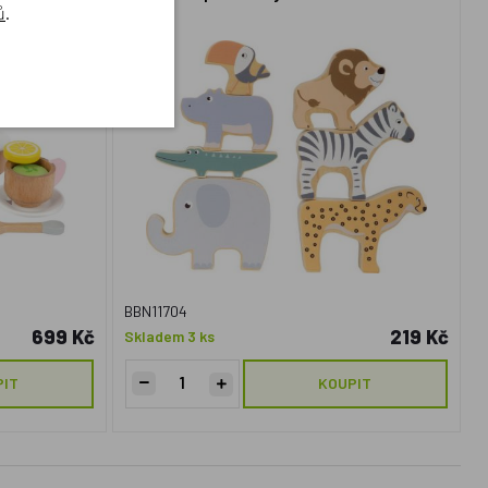
ů
.
BBN11704
699 Kč
219 Kč
Skladem 3 ks
PIT
KOUPIT