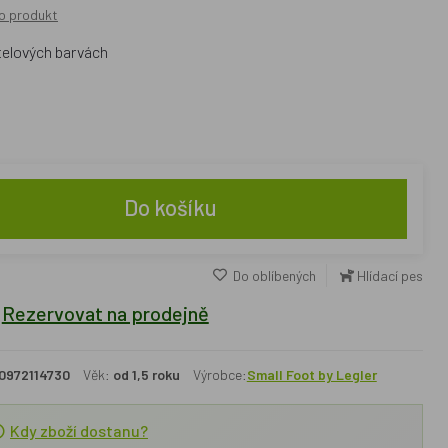
o produkt
telových barvách
Do košíku
Do oblíbených
Hlídací pes
Rezervovat na prodejně
0972114730
Věk:
od 1,5 roku
Výrobce:
Small Foot by Legler
Kdy zboží dostanu?