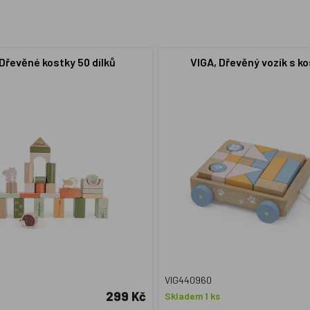
 Dřevěné kostky 50 dílků
VIGA, Dřevěný vozík s k
VIG440960
299 Kč
Skladem 1 ks