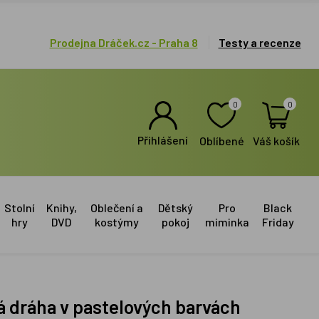
Prodejna Dráček.cz - Praha 8
Testy a recenze
0
0
Přihlášení
Oblíbené
Váš košík
Stolní
Knihy,
Oblečení a
Dětský
Pro
Black
hry
DVD
kostýmy
pokoj
miminka
Friday
ná dráha v pastelových barvách