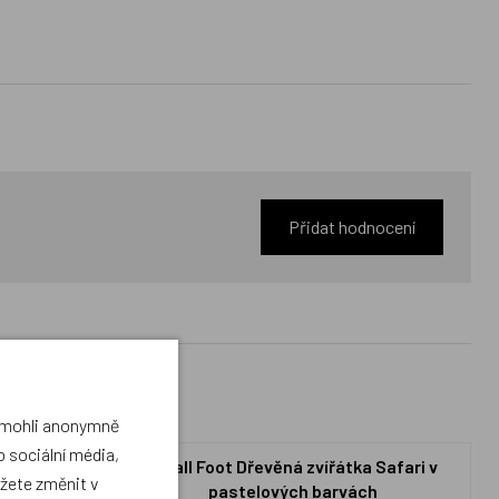
Přidat hodnocení
a mohli anonymně
 sociální média,
sušenkami
Small Foot Dřevěná zvířátka Safari v
ůžete změnit v
pastelových barvách