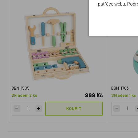
patičce webu. Podr
BBN11505
BBN11763
999 Kč
Skladem 2 ks
Skladem 1 ks
KOUPIT