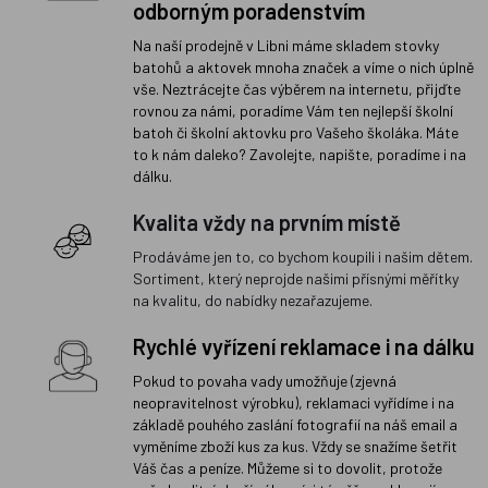
odborným poradenstvím
Na naší prodejně v Libni máme skladem stovky
batohů a aktovek mnoha značek a víme o nich úplně
vše. Neztrácejte čas výběrem na internetu, přijďte
rovnou za námi, poradíme Vám ten nejlepší školní
batoh či školní aktovku pro Vašeho školáka. Máte
to k nám daleko? Zavolejte, napište, poradíme i na
dálku.
Kvalita vždy na prvním místě
Prodáváme jen to, co bychom koupili i našim dětem.
Sortiment, který neprojde našimi přísnými měřítky
na kvalitu, do nabídky nezařazujeme.
Rychlé vyřízení reklamace i na dálku
Pokud to povaha vady umožňuje (zjevná
neopravitelnost výrobku), reklamaci vyřídíme i na
základě pouhého zaslání fotografií na náš email a
vyměníme zboží kus za kus. Vždy se snažíme šetřit
Váš čas a peníze. Můžeme si to dovolit, protože