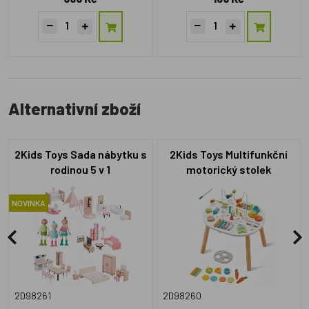
Alternativní zboží
2Kids Toys Sada nábytku s
2Kids Toys Multifunkční
rodinou 5 v 1
motorický stolek
NOVINKA
2D98261
2D98260