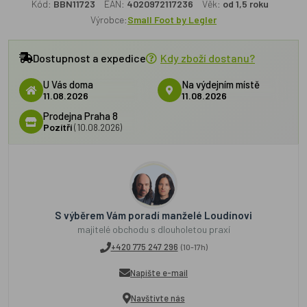
Kód:
BBN11723
EAN:
4020972117236
Věk:
od 1,5 roku
Výrobce:
Small Foot by Legler
Dostupnost a expedice
Kdy zboží dostanu?
U Vás doma
Na výdejním místě
11.08.2026
11.08.2026
Prodejna Praha 8
Pozítří
(10.08.2026)
S výběrem Vám poradí manželé Loudínovi
majitelé obchodu s dlouholetou praxí
+420 775 247 296
(10-17h)
Napište e-mail
Navštivte nás