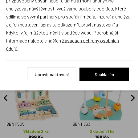
přizpůsobený obsah nebo reklamu a mohli anonymně
analyzovat návštěvnost, využíváme soubory cookies, které
sdílíme se svými partnery pro sociální média, inzerci a analýzu.
Jejich nastavení upravíte odkazem "Upravit nastavení" a
kdykoliv jej můžete změnit v patičce webu. Podrobnější
Zboží se stejným motivem
informace najdete v našich
Zásadách ochrany osobních
údajů
.
small foot, Kufřík s
Small Foot Motorický
nářadím Nordic
labyrint pastelový Liška
Upravit nastavení
Souhlasím
BBN11505
BBN11763
Skladem 2 ks
Skladem 1 ks
999 Kč
169 Kč