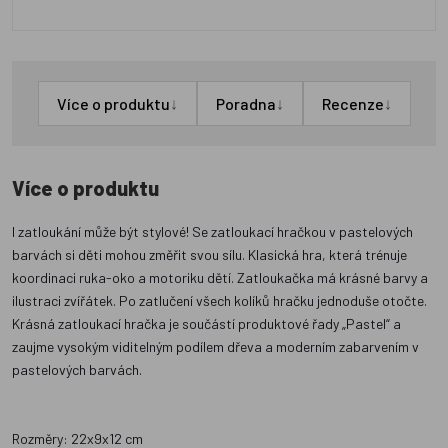
↓
↓
↓
Více o produktu
Poradna
Recenze
Více o produktu
I zatloukání může být stylové! Se zatloukací hračkou v pastelových
barvách si děti mohou změřit svou sílu. Klasická hra, která trénuje
koordinaci ruka-oko a motoriku dětí. Zatloukačka má krásné barvy a
ilustraci zvířátek. Po zatlučení všech kolíků hračku jednoduše otočte.
Krásná zatloukací hračka je součástí produktové řady „Pastel“ a
zaujme vysokým viditelným podílem dřeva a moderním zabarvením v
pastelových barvách.
Rozměry: 22x9x12 cm