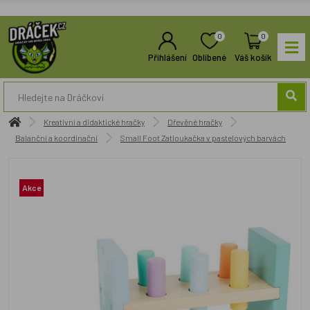
0
0
Přihlášení
Oblíbené
Váš košík
Kreativní a didaktické hračky
Dřevěné hračky
Balanční a koordinační
Small Foot Zatloukačka v pastelových barvách
Akce