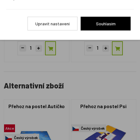
HPMGkyt
HPMGber
Upravit nastavení
Souhlasím
Skladem 2 ks
Skladem 3 ks
55 Kč
55 Kč
Alternativní zboží
Přehoz na postel Autíčko
Přehoz na postel Psi
Akce
Český výrobek
Český výrobek