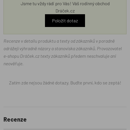
Jsme tu vždy rádi pro Vás! Váš rodinný obchod
Dráček.cz
Položit dotaz
Recenze v detailu produktu a texty od zákazníků v poradně
odrážejí výhradně názory a stanoviska zákazníků. Provozovatel
e-shopu Dráček.cz texty zákazníků předem neschvaluje ani
neověřuje.
Zatím zde nejsou žádné dotazy. Buďte první, kdo se zeptá!
Recenze