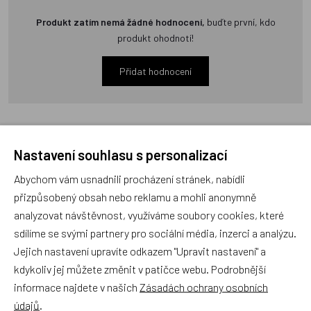
Produkt zatím nemá žádné hodnocení,
buďte první, kdo
produkt ohodnotí!
Přidat hodnocení
Nastavení souhlasu s personalizací
Zboží se stejným motivem
Abychom vám usnadnili procházení stránek, nabídli
přizpůsobený obsah nebo reklamu a mohli anonymně
analyzovat návštěvnost, využíváme soubory cookies, které
Magnet Kytička červená
Magnet Beruška
sdílíme se svými partnery pro sociální média, inzerci a analýzu.
Jejich nastavení upravíte odkazem "Upravit nastavení" a
kdykoliv jej můžete změnit v patičce webu. Podrobnější
Český výrobek
Český výrobek
informace najdete v našich
Zásadách ochrany osobních
údajů
.