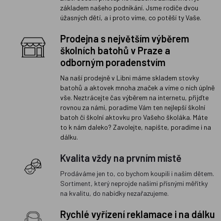
základem našeho podnikání. Jsme rodiče dvou
úžasných dětí, a i proto víme, co potěší ty Vaše.
Prodejna s největším výběrem
školních batohů v Praze a
odborným poradenstvím
Na naší prodejně v Libni máme skladem stovky
batohů a aktovek mnoha značek a víme o nich úplně
vše. Neztrácejte čas výběrem na internetu, přijďte
rovnou za námi, poradíme Vám ten nejlepší školní
batoh či školní aktovku pro Vašeho školáka. Máte
to k nám daleko? Zavolejte, napište, poradíme i na
dálku.
Kvalita vždy na prvním místě
Prodáváme jen to, co bychom koupili i našim dětem.
Sortiment, který neprojde našimi přísnými měřítky
na kvalitu, do nabídky nezařazujeme.
Rychlé vyřízení reklamace i na dálku