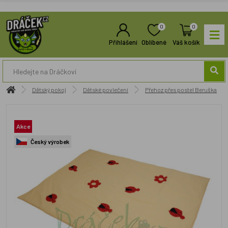
0
0
Přihlášení
Oblíbené
Váš košík
Dětský pokoj
Dětské povlečení
Přehoz přes postel Beruška
Akce
Český výrobek