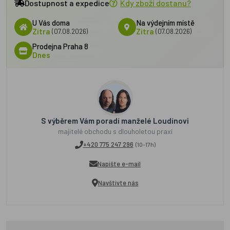
Dostupnost a expedice
Kdy zboží dostanu?
U Vás doma
Na výdejním místě
Zítra
(07.08.2026)
Zítra
(07.08.2026)
Prodejna Praha 8
Dnes
S výběrem Vám poradí manželé Loudínovi
majitelé obchodu s dlouholetou praxí
+420 775 247 296
(10-17h)
Napište e-mail
Navštivte nás