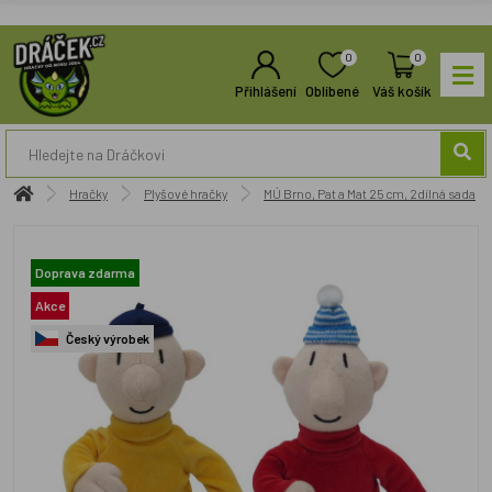
0
0
Přihlášení
Oblíbené
Váš košík
Hračky
Plyšové hračky
MÚ Brno, Pat a Mat 25 cm, 2dílná sada
Doprava zdarma
Akce
Český výrobek