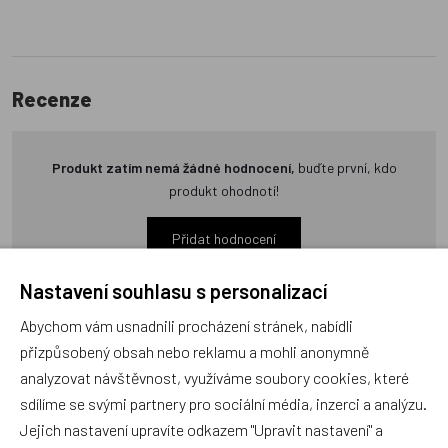
Recenze
Produkt zatím nemá žádné hodnocení,
buďte první, kdo
produkt ohodnotí!
Přidat hodnocení
Nastavení souhlasu s personalizací
Abychom vám usnadnili procházení stránek, nabídli
přizpůsobený obsah nebo reklamu a mohli anonymně
analyzovat návštěvnost, využíváme soubory cookies, které
Zboží se stejným motivem
sdílíme se svými partnery pro sociální média, inzerci a analýzu.
Jejich nastavení upravíte odkazem "Upravit nastavení" a