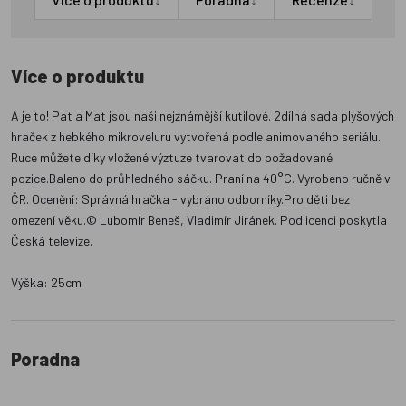
Více o produktu
A je to! Pat a Mat jsou naši nejznámější kutilové. 2dílná sada plyšových
hraček z hebkého mikroveluru vytvořená podle animovaného seriálu.
Ruce můžete díky vložené výztuze tvarovat do požadované
pozice.Baleno do průhledného sáčku. Praní na 40°C. Vyrobeno ručně v
ČR. Ocenění: Správná hračka - vybráno odborníky.Pro děti bez
omezení věku.© Lubomír Beneš, Vladimír Jiránek. Podlicenci poskytla
Česká televize.
Výška: 25cm
Poradna