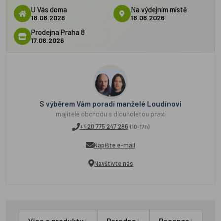
U Vás doma
Na výdejním místě
18.08.2026
18.08.2026
Prodejna Praha 8
17.08.2026
S výběrem Vám poradí manželé Loudínovi
majitelé obchodu s dlouholetou praxí
+420 775 247 296
(10-17h)
Napište e-mail
Navštivte nás
↓
↓
↓
Více o produktu
Poradna
Recenze