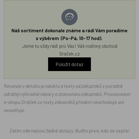
Náš sortiment dokonale známe a rádi Vám poradíme
s výběrem (Po–Pá, 10–17 hod).
Jsme tu vždy rádi pro Vás! Váš rodinný obchod
Dráček.cz
Položit dotaz
Recenze v detailu produktu a texty od zákazníků v poradně
odrážejí výhradně názory a stanoviska zákazníků. Provozovatel
e-shopu Dráček.cz texty zákazníků předem neschvaluje ani
neověřuje.
Zatím zde nejsou žádné dotazy. Buďte první, kdo se zeptá!