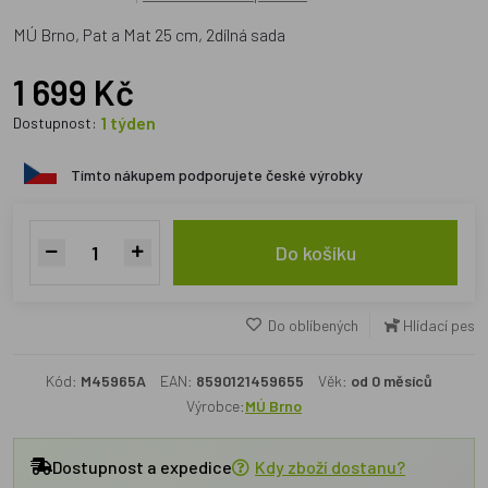
MÚ Brno, Pat a Mat 25 cm, 2dílná sada
1 699 Kč
1 týden
Dostupnost:
Tímto nákupem podporujete české výrobky
Do košíku
Do oblíbených
Hlídací pes
Kód:
M45965A
EAN:
8590121459655
Věk:
od 0 měsíců
Výrobce:
MÚ Brno
Dostupnost a expedice
Kdy zboží dostanu?