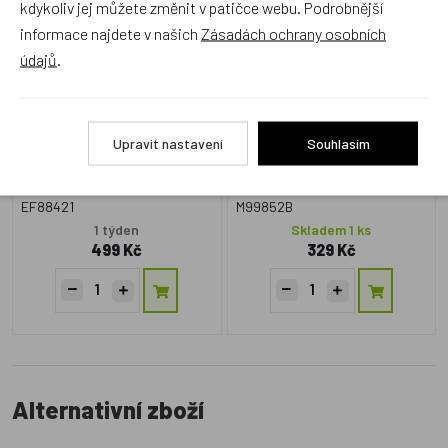
Efko, PAT A MAT Meteo
Polštář 30x30cm Pat&Mat,
kdykoliv jej můžete změnit v patičce webu. Podrobnější
Domeček
ČB
informace najdete v našich
Zásadách ochrany osobních
údajů
.
Český výrobek
Český výrobek
Upravit nastavení
Souhlasím
EF88421
M99852B
1 týden
Skladem 1 ks
499 Kč
329 Kč
Alternativní zboží