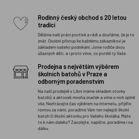
Rodinný český obchod s 20 letou
tradicí
Děláme naši práci poctivě a rádi a doufáme, že je to
znát. Osobní přístup ke každému zákazníkovi je
základem našeho podnikání. Jsme rodiče dvou
úžasných dětí, a i proto víme, co potěší ty Vaše.
Prodejna s největším výběrem
školních batohů v Praze a
odborným poradenstvím
Na naší prodejně v Libni máme skladem stovky
batohů a aktovek mnoha značek a víme o nich úplně
vše. Neztrácejte čas výběrem na internetu, přijďte
rovnou za námi, poradíme Vám ten nejlepší školní
batoh či školní aktovku pro Vašeho školáka. Máte
to k nám daleko? Zavolejte, napište, poradíme i na
dálku.