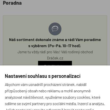
Poradna
Náš sortiment dokonale známe a rádi Vám poradíme
s výběrem (Po–Pá, 10–17 hod).
Jsme tu vždy rádi pro Vás! Váš rodinný obchod
Dráček.cz
Položit dotaz
Nastavení souhlasu s personalizací
Recenze v detailu produktu a texty od zákazníků v poradně
Abychom vám usnadnili procházení stránek, nabídli
odrážejí výhradně názory a stanoviska zákazníků. Provozovatel
přizpůsobený obsah nebo reklamu a mohli anonymně
e-shopu Dráček.cz texty zákazníků předem neschvaluje ani
analyzovat návštěvnost, využíváme soubory cookies, které
neověřuje.
sdílíme se svými partnery pro sociální média, inzerci a analýzu.
Jejich nastavení upravíte odkazem "Upravit nastavení" a