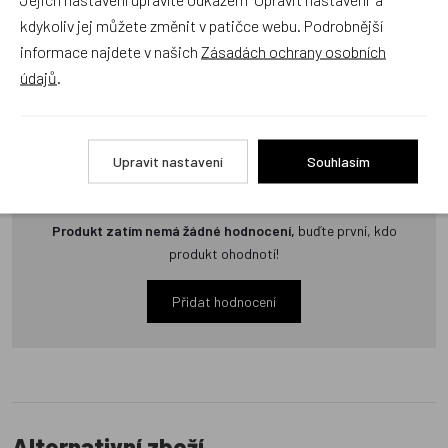
kdykoliv jej můžete změnit v patičce webu. Podrobnější
Zatím zde nejsou žádné dotazy. Buďte první, kdo se zeptá!
informace najdete v našich
Zásadách ochrany osobních
údajů
.
Recenze
Upravit nastavení
Souhlasím
Produkt zatím nemá žádné hodnocení,
buďte první, kdo
produkt ohodnotí!
Přidat hodnocení
Alternativní zboží