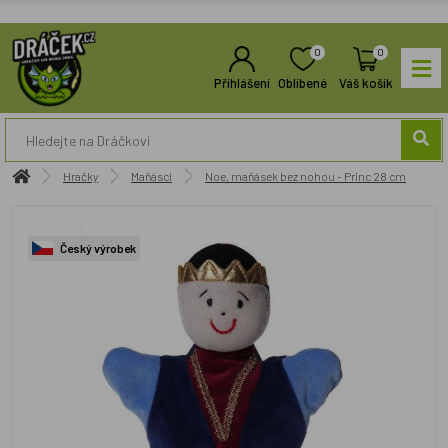
0
0
Přihlášení
Oblíbené
Váš košík
Hračky
Maňásci
Noe, maňásek bez nohou - Princ 28 cm
Český výrobek