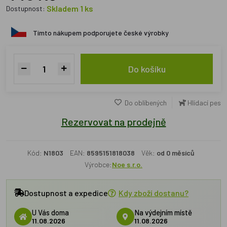
Skladem 1 ks
Dostupnost:
Tímto nákupem podporujete české výrobky
Do košíku
Do oblíbených
Hlídací pes
Rezervovat na prodejně
Kód:
N1803
EAN:
8595151818038
Věk:
od 0 měsíců
Výrobce:
Noe s.r.o.
Dostupnost a expedice
Kdy zboží dostanu?
U Vás doma
Na výdejním místě
11.08.2026
11.08.2026