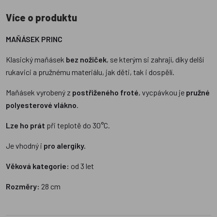
Více o produktu
MAŇÁSEK PRINC
Klasický maňásek
bez nožiček
, se kterým si zahrají, díky delší
rukavici a pružnému materiálu, jak děti, tak i dospělí.
Maňásek vyrobený z
postřiženého froté
, vycpávkou je
pružné
polyesterové vlákno
.
Lze ho prát
při teplotě do 30°C.
Je vhodný i
pro alergiky.
Věková kategorie:
od 3 let
Rozměry:
28 cm