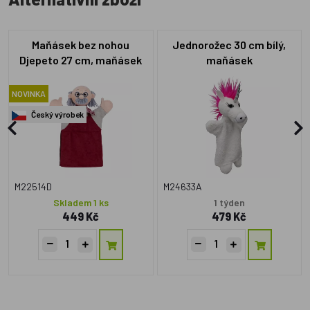
Maňásek bez nohou
Jednorožec 30 cm bílý,
Djepeto 27 cm, maňásek
maňásek
NOVINKA
Český výrobek
M22514D
M24633A
Skladem 1 ks
1 týden
449 Kč
479 Kč