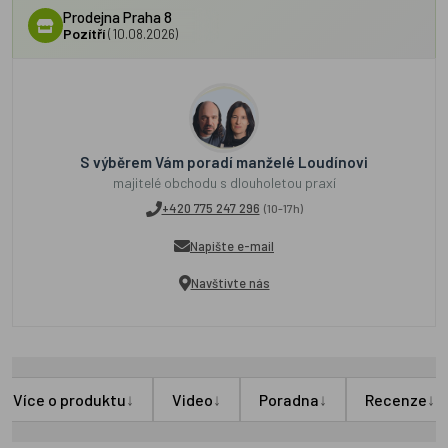
Prodejna Praha 8
Pozítří
(10.08.2026)
S výběrem Vám poradí manželé Loudínovi
majitelé obchodu s dlouholetou praxí
+420 775 247 296
(10-17h)
Napište e-mail
Navštivte nás
↓
↓
↓
↓
Více o produktu
Video
Poradna
Recenze