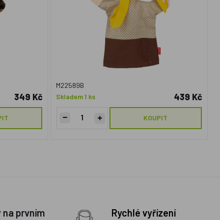
M22589B
349 Kč
439 Kč
Skladem 1 ks
PIT
KOUPIT
y na prvním
Rychlé vyřízení