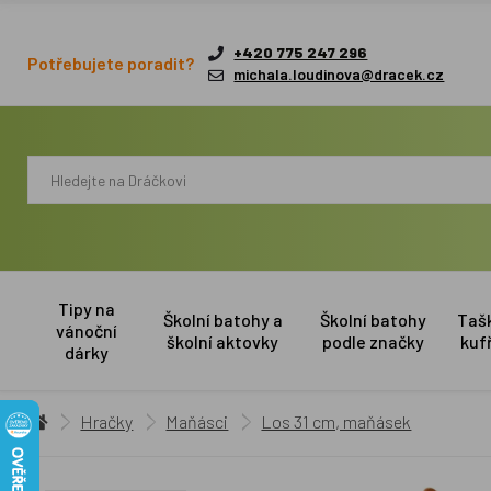
+420 775 247 296
Potřebujete poradit?
michala.loudinova@dracek.cz
Tipy na
Školní batohy a
Školní batohy
Taš
vánoční
školní aktovky
podle značky
kuf
dárky
Hračky
Maňásci
Los 31 cm, maňásek