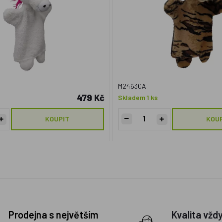
M24630A
479 Kč
Skladem 1 ks
KOUPIT
KOU
Prodejna s největším
Kvalita vžd