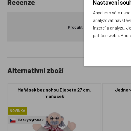
Recenze
Nastavení souh
Abychom vám usnadn
analyzovat návštěvn
Produkt zatím nemá žádné hodno
inzerci a analýzu. J
patičce webu. Podr
Alternativní zboží
Maňásek bez nohou Djepeto 27 cm,
Jednoro
maňásek
NOVINKA
Český výrobek