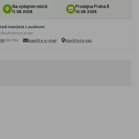
Na výdejním místě
Prodejna Praha 8
11.08.2026
10.08.2026
adí manželé Loudínovi
 dlouholetou praxí
296
Napište e-mail
Navštivte nás
(10-17h)