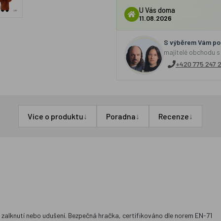
U Vás doma
11.08.2026
S výběrem Vám por
majitelé obchodu s
+420 775 247 
↓
↓
↓
Více o produktu
Poradna
Recenze
 zalknutí nebo udušení. Bezpečná hračka, certifikováno dle norem EN-71