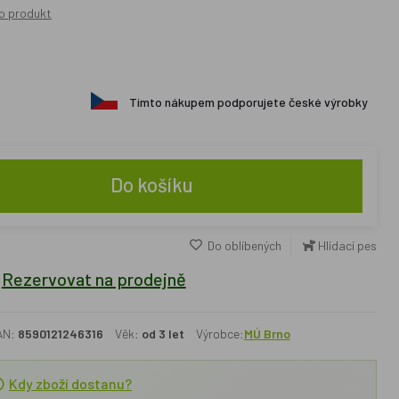
o produkt
Tímto nákupem podporujete české výrobky
Do košíku
Do oblíbených
Hlídací pes
Rezervovat na prodejně
AN:
8590121246316
Věk:
od 3 let
Výrobce:
MÚ Brno
Kdy zboží dostanu?