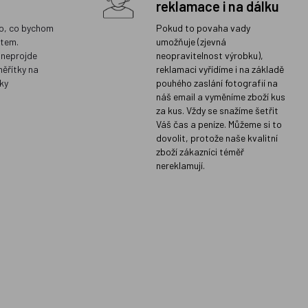
reklamace i na dálku
o, co bychom
Pokud to povaha vady
ětem.
umožňuje (zjevná
 neprojde
neopravitelnost výrobku),
měřítky na
reklamaci vyřídíme i na základě
ky
pouhého zaslání fotografií na
náš email a vyměníme zboží kus
za kus. Vždy se snažíme šetřit
Váš čas a peníze. Můžeme si to
dovolit, protože naše kvalitní
zboží zákazníci téměř
nereklamují.