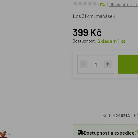
0%
Ohodnotit tent
Los 31 cm, maňásek
399 Kč
Skladem 1 ks
Dostupnost:
Kód:
M24631A
E
Dostupnost a expedice