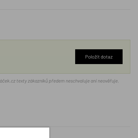
Položit dotaz
ráček.cz texty zákazníků předem neschvaluje ani neověřuje.