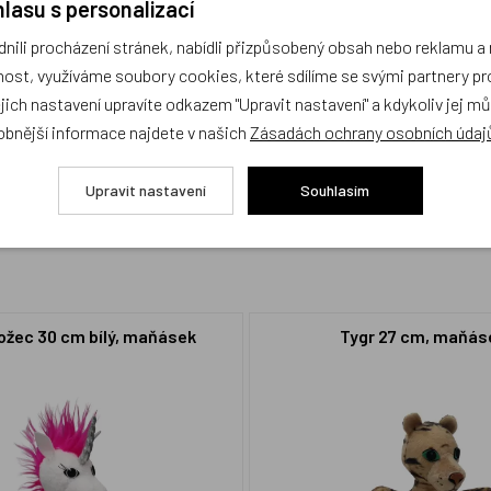
lasu s personalizací
ili procházení stránek, nabídli přizpůsobený obsah nebo reklamu 
ost, využíváme soubory cookies, které sdílíme se svými partnery pro
cení,
buďte první, kdo produkt ohodnotí!
ejich nastavení upravíte odkazem "Upravit nastavení" a kdykoliv jej m
obnější informace najdete v našich
Zásadách ochrany osobních údaj
Upravit nastavení
Souhlasím
žec 30 cm bílý, maňásek
Tygr 27 cm, maňás