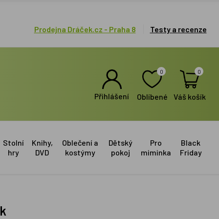
Prodejna Dráček.cz - Praha 8
Testy a recenze
0
0
Přihlášení
Oblíbené
Váš košík
Stolní
Knihy,
Oblečení a
Dětský
Pro
Black
hry
DVD
kostýmy
pokoj
miminka
Friday
ek