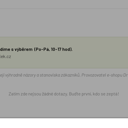
díme s výběrem (Po–Pá, 10–17 hod).
ček.cz
žejí výhradně názory a stanoviska zákazníků. Provozovatel e-shopu D
Zatím zde nejsou žádné dotazy. Buďte první, kdo se zeptá!