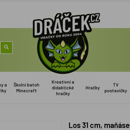
Kreativní a
ky a
Školní batoh
TV
didaktické
Hračky
říky
Minecraft
postavičky
hračky
Los 31 cm, maňás