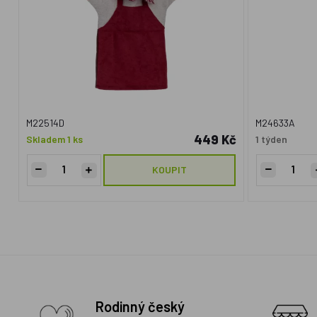
M22514D
M24633A
449 Kč
Skladem 1 ks
1 týden
KOUPIT
Rodinný český