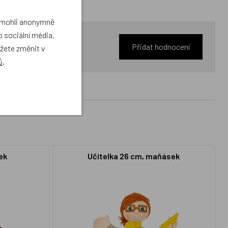
a mohli anonymně
 sociální média,
Přidat hodnocení
ůžete změnit v
ů
.
ek
Učitelka 26 cm, maňásek