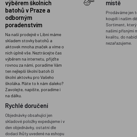
výběrem školních
místě
batohů v Praze a
Prodáváme jen t
odborným
koupili i našim d
poradenstvím
Sortiment, který
našimi přísnými 
Na naší prodejně v Libni máme
kvalitu, do nabíd
skladem stovky batohů a
nezařazujeme.
aktovek mnoha značek a víme o
nich úplně vše. Neztrácejte čas
výběrem na internetu, přijďte
rovnou za námi, poradíme Vám
ten nejlepší školní batoh či
školní aktovku pro Vašeho
školáka. Máte to k nám daleko?
Zavolejte, napište, poradíme i
na dálku.
Rychlé doručení
Objednávky obsahující jen
skladové položky expedujeme i v
den objednávky, ostatní dle
dodací lhůty uvedené na eshopu