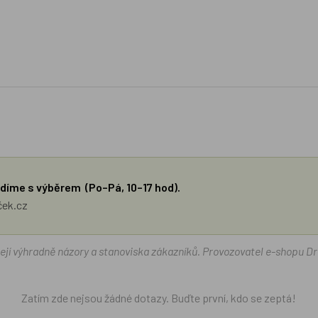
díme s výběrem (Po–Pá, 10–17 hod).
ček.cz
žejí výhradně názory a stanoviska zákazníků. Provozovatel e-shopu D
Zatím zde nejsou žádné dotazy. Buďte první, kdo se zeptá!