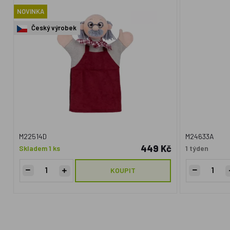
NOVINKA
Český výrobek
M22514D
M24633A
449 Kč
Skladem 1 ks
1 týden
KOUPIT