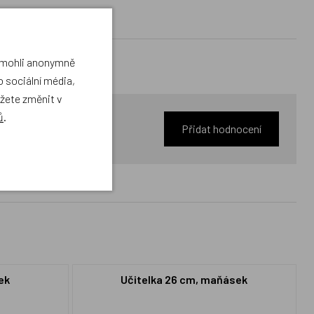
a mohli anonymně
 sociální média,
ůžete změnit v
ů
.
Přidat hodnocení
ek
Učitelka 26 cm, maňásek