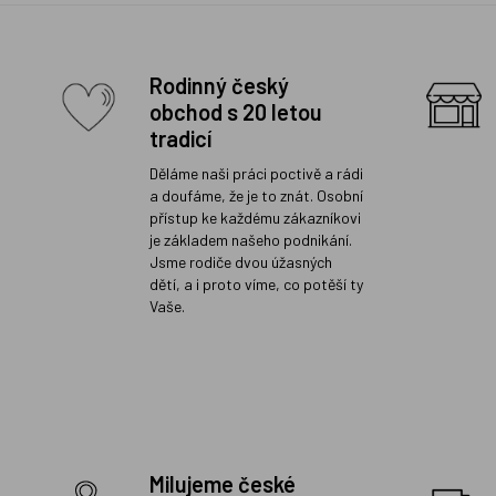
Rodinný český
obchod s 20 letou
tradicí
Děláme naši práci poctivě a rádi
a doufáme, že je to znát. Osobní
přístup ke každému zákazníkovi
je základem našeho podnikání.
Jsme rodiče dvou úžasných
dětí, a i proto víme, co potěší ty
Vaše.
Milujeme české