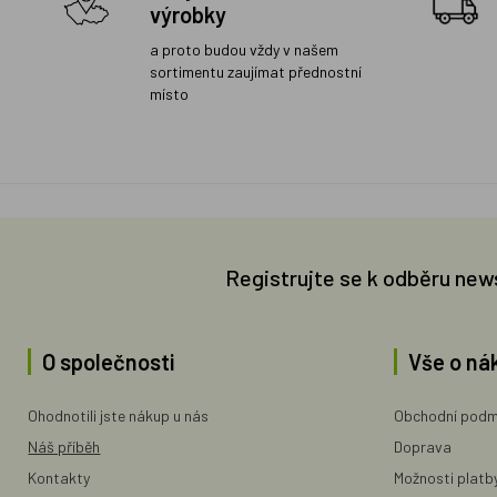
výrobky
a proto budou vždy v našem
sortimentu zaujímat přednostní
místo
Registrujte se k odběru new
O společnosti
Vše o ná
Ohodnotili jste nákup u nás
Obchodní podm
Náš příběh
Doprava
Kontakty
Možnosti platb