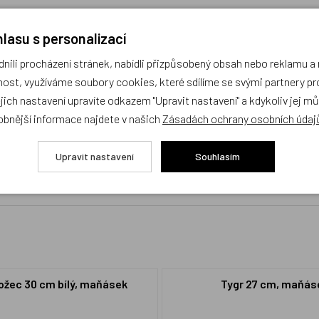
lasu s personalizací
ili procházení stránek, nabídli přizpůsobený obsah nebo reklamu 
ost, využíváme soubory cookies, které sdílíme se svými partnery pro
ejich nastavení upravíte odkazem "Upravit nastavení" a kdykoliv jej m
obnější informace najdete v našich
Zásadách ochrany osobních údaj
cení,
buďte první, kdo produkt ohodnotí!
Upravit nastavení
Souhlasím
žec 30 cm bílý, maňásek
Tygr 27 cm, maňás