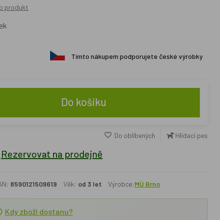
o produkt
ek
Tímto nákupem podporujete české výrobky
Do košíku
Do oblíbených
Hlídací pes
Rezervovat na prodejně
AN:
8590121509619
Věk:
od 3 let
Výrobce:
MÚ Brno
Kdy zboží dostanu?