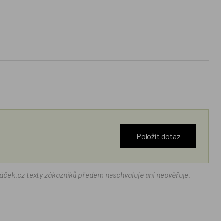
Položit dotaz
ráček.cz texty zákazníků předem neschvaluje ani neověřuje.