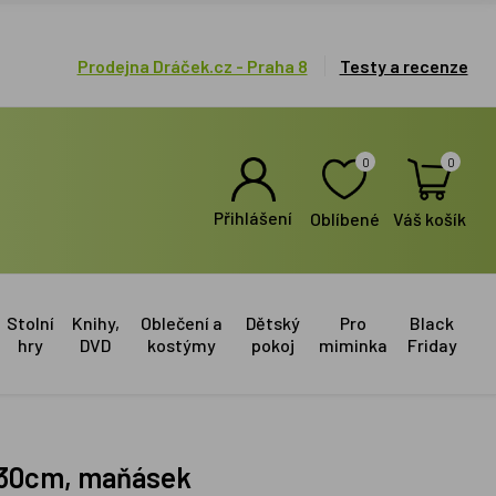
Prodejna Dráček.cz - Praha 8
Testy a recenze
0
0
Přihlášení
Oblíbené
Váš košík
Stolní
Knihy,
Oblečení a
Dětský
Pro
Black
hry
DVD
kostýmy
pokoj
miminka
Friday
á 30cm, maňásek