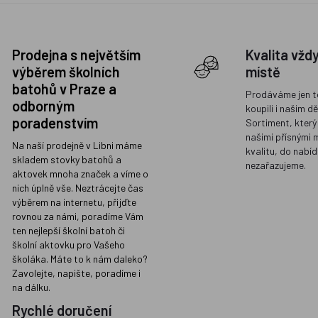
Prodejna s největším
Kvalita vžd
výběrem školních
místě
batohů v Praze a
Prodáváme jen t
odborným
koupili i našim d
poradenstvím
Sortiment, který
našimi přísnými 
Na naší prodejně v Libni máme
kvalitu, do nabíd
skladem stovky batohů a
nezařazujeme.
aktovek mnoha značek a víme o
nich úplně vše. Neztrácejte čas
výběrem na internetu, přijďte
rovnou za námi, poradíme Vám
ten nejlepší školní batoh či
školní aktovku pro Vašeho
školáka. Máte to k nám daleko?
Zavolejte, napište, poradíme i
na dálku.
Rychlé doručení