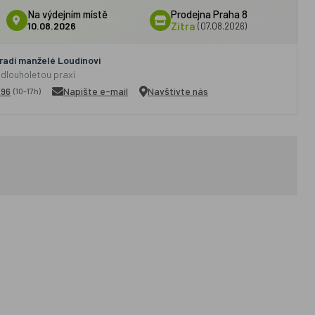
Na výdejním místě
Prodejna Praha 8
10.08.2026
Zítra
(07.08.2026)
adí manželé Loudínovi
 dlouholetou praxí
296
Napište e-mail
Navštivte nás
(10-17h)