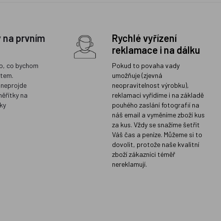
y na prvním
Rychlé vyřízení
reklamace i na dálku
o, co bychom
Pokud to povaha vady
ětem.
umožňuje (zjevná
 neprojde
neopravitelnost výrobku),
měřítky na
reklamaci vyřídíme i na základě
ky
pouhého zaslání fotografií na
náš email a vyměníme zboží kus
za kus. Vždy se snažíme šetřit
Váš čas a peníze. Můžeme si to
dovolit, protože naše kvalitní
zboží zákazníci téměř
nereklamují.