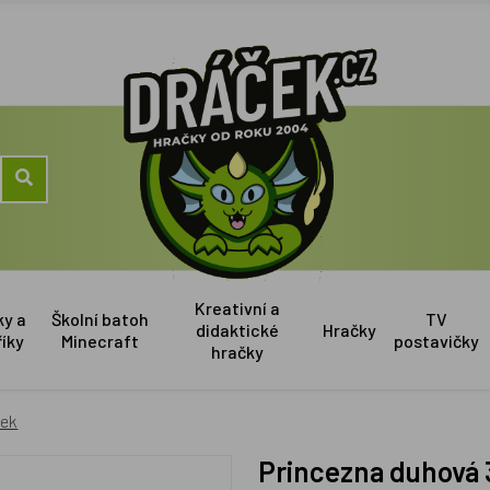
Kreativní a
ky a
Školní batoh
TV
didaktické
Hračky
říky
Minecraft
postavičky
hračky
sek
Princezna duhov