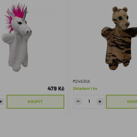
M24630A
479 Kč
Skladem 1 ks
KOUPIT
KOU