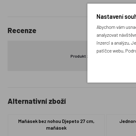
Nastavení souh
Abychom vám usnadn
Recenze
analyzovat návštěvn
inzerci a analýzu. J
patičce webu. Podr
Produkt zatím nemá žádné hodno
Alternativní zboží
Maňásek bez nohou Djepeto 27 cm,
Jednoro
maňásek