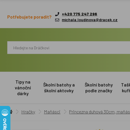
+420 775 247 296
Potřebujete poradit?
michala.loudinova@dracek.cz
Tipy na
Školní batohy a
Školní batohy
Taš
vánoční
školní aktovky
podle značky
kuf
dárky
Hračky
Maňásci
Princezna duhová 30cm, maňá