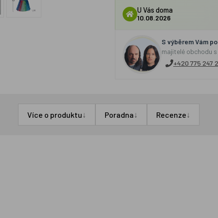
U Vás doma
10.08.2026
S výběrem Vám por
majitelé obchodu s
+420 775 247 
↓
↓
↓
Více o produktu
Poradna
Recenze