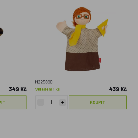
M22589B
349 Kč
439 Kč
Skladem 1 ks
PIT
KOUPIT