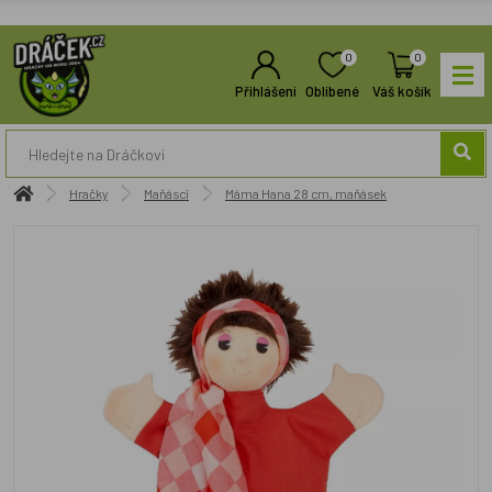
0
0
Přihlášení
Oblíbené
Váš košík
Hračky
Maňásci
Máma Hana 28 cm, maňásek