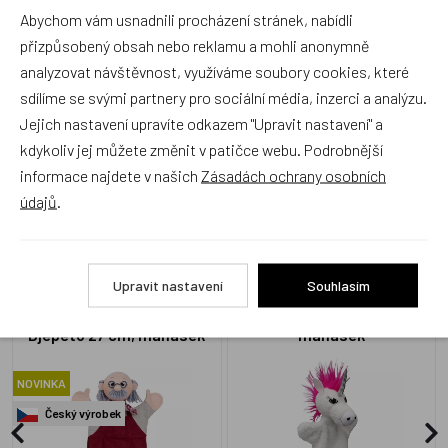
Abychom vám usnadnili procházení stránek, nabídli
Produkt zatím nemá žádné hodnocení,
buďte první, kdo
přizpůsobený obsah nebo reklamu a mohli anonymně
produkt ohodnotí!
analyzovat návštěvnost, využíváme soubory cookies, které
sdílíme se svými partnery pro sociální média, inzerci a analýzu.
Přidat hodnocení
Jejich nastavení upravíte odkazem "Upravit nastavení" a
kdykoliv jej můžete změnit v patičce webu. Podrobnější
informace najdete v našich
Zásadách ochrany osobních
údajů
.
Alternativní zboží
Upravit nastavení
Souhlasím
Maňásek bez nohou
Jednorožec 30 cm bílý,
Djepeto 27 cm, maňásek
maňásek
NOVINKA
Český výrobek