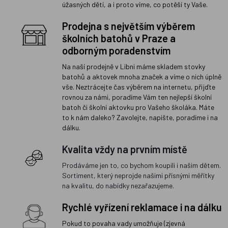
úžasných dětí, a i proto víme, co potěší ty Vaše.
Prodejna s největším výběrem
školních batohů v Praze a
odborným poradenstvím
Na naší prodejně v Libni máme skladem stovky
batohů a aktovek mnoha značek a víme o nich úplně
vše. Neztrácejte čas výběrem na internetu, přijďte
rovnou za námi, poradíme Vám ten nejlepší školní
batoh či školní aktovku pro Vašeho školáka. Máte
to k nám daleko? Zavolejte, napište, poradíme i na
dálku.
Kvalita vždy na prvním místě
Prodáváme jen to, co bychom koupili i našim dětem.
Sortiment, který neprojde našimi přísnými měřítky
na kvalitu, do nabídky nezařazujeme.
Rychlé vyřízení reklamace i na dálku
Pokud to povaha vady umožňuje (zjevná