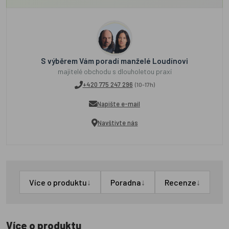
S výběrem Vám poradí manželé Loudínovi
majitelé obchodu s dlouholetou praxí
+420 775 247 296
(10-17h)
Napište e-mail
Navštivte nás
↓
↓
↓
Více o produktu
Poradna
Recenze
Více o produktu