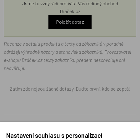
Jsme tu vždy rádi pro Vás! Váš rodinný obchod
Dráček.cz
Položit dotaz
Recenze v detailu produktu a texty od zákazníků v poradně
odrážejí výhradně názory a stanoviska zákazníků. Provozovatel
e-shopu Dráček.cz texty zákazníků předem neschvaluje ani
neověřuje.
Zatím zde nejsou žádné dotazy. Buďte první, kdo se zeptá!
Recenze
Nastavení souhlasu s personalizací