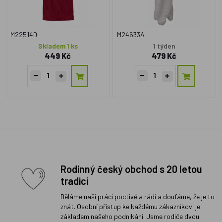
M22514D
M24633A
Skladem 1 ks
1 týden
449 Kč
479 Kč
Rodinný český obchod s 20 letou
tradicí
Děláme naši práci poctivě a rádi a doufáme, že je to
znát. Osobní přístup ke každému zákazníkovi je
základem našeho podnikání. Jsme rodiče dvou