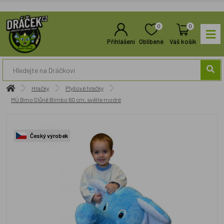
0
0
Přihlášení
Oblíbené
Váš košík
Hračky
Plyšové hračky
MÚ Brno Slůně Bimbo 60 cm, světle modré
Český výrobek