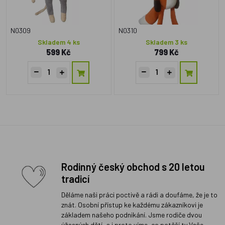
N0309
N0310
Skladem 4 ks
Skladem 3 ks
599 Kč
799 Kč
Rodinný český obchod s 20 letou
tradicí
Děláme naši práci poctivě a rádi a doufáme, že je to
znát. Osobní přístup ke každému zákazníkovi je
základem našeho podnikání. Jsme rodiče dvou
úžasných dětí, a i proto víme, co potěší ty Vaše.