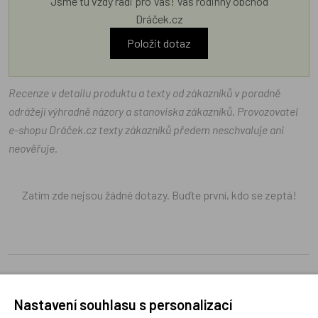
Jsme tu vždy rádi pro Vás! Váš rodinný obchod
Dráček.cz
Položit dotaz
Recenze v detailu produktu a texty od zákazníků v poradně
odrážejí výhradně názory a stanoviska zákazníků. Provozovatel
e-shopu Dráček.cz texty zákazníků předem neschvaluje ani
neověřuje.
Zatím zde nejsou žádné dotazy. Buďte první, kdo se zeptá!
Recenze
Nastavení souhlasu s personalizací