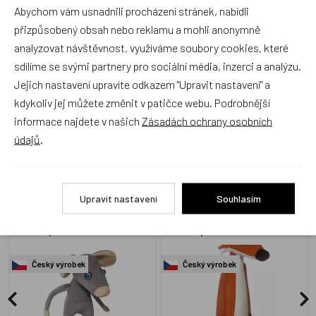
Abychom vám usnadnili procházení stránek, nabídli
Produkt zatím nemá žádné hodnocení,
buďte první, kdo
přizpůsobený obsah nebo reklamu a mohli anonymně
produkt ohodnotí!
analyzovat návštěvnost, využíváme soubory cookies, které
sdílíme se svými partnery pro sociální média, inzerci a analýzu.
Přidat hodnocení
Jejich nastavení upravíte odkazem "Upravit nastavení" a
kdykoliv jej můžete změnit v patičce webu. Podrobnější
informace najdete v našich
Zásadách ochrany osobních
údajů
.
Alternativní zboží
Upravit nastavení
Souhlasím
Noe, Myška Šupito - Myši
Noe, Lišák Bělobřich - Myši
patří do nebe
patří do nebe
Český výrobek
Český výrobek