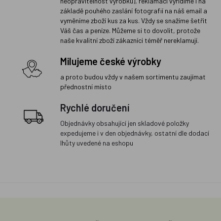
neopravitelnost výrobku), reklamaci vyřídíme i na
základě pouhého zaslání fotografií na náš email a
vyměníme zboží kus za kus. Vždy se snažíme šetřit
Váš čas a peníze. Můžeme si to dovolit, protože
naše kvalitní zboží zákazníci téměř nereklamují.
Milujeme české výrobky
a proto budou vždy v našem sortimentu zaujímat
přednostní místo
Rychlé doručení
Objednávky obsahující jen skladové položky
expedujeme i v den objednávky, ostatní dle dodací
lhůty uvedené na eshopu