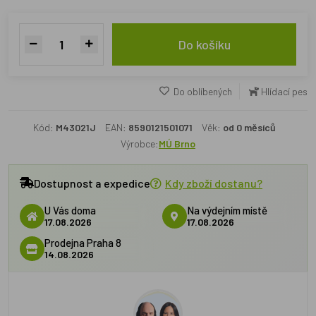
Do košíku
Do oblíbených
Hlídací pes
Kód:
M43021J
EAN:
8590121501071
Věk:
od 0 měsíců
Výrobce:
MÚ Brno
Dostupnost a expedice
Kdy zboží dostanu?
U Vás doma
Na výdejním místě
17.08.2026
17.08.2026
Prodejna Praha 8
14.08.2026