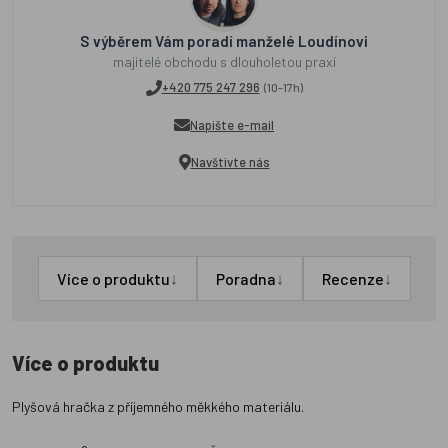
S výběrem Vám poradí manželé Loudínovi
majitelé obchodu s dlouholetou praxí
+420 775 247 296
(10-17h)
Napište e-mail
Navštivte nás
↓
↓
↓
Více o produktu
Poradna
Recenze
Více o produktu
Plyšová hračka z příjemného měkkého materiálu.