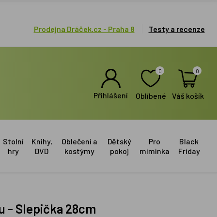
Prodejna Dráček.cz - Praha 8
Testy a recenze
0
0
Přihlášení
Oblíbené
Váš košík
Stolní
Knihy,
Oblečení a
Dětský
Pro
Black
hry
DVD
kostýmy
pokoj
miminka
Friday
u - Slepička 28cm