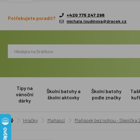
+420 775 247 296
Potřebujete poradit?
michala.loudinova@dracek.cz
Tipy na
Školní batohy a
Školní batohy
Taš
vánoční
školní aktovky
podle značky
kuf
dárky
Hračky
Maňásci
Maňásek bez nohou - Slepička