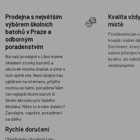
Prodejna s největším
Kvalita vžd
výběrem školních
místě
batohů v Praze a
Prodáváme jen t
odborným
koupili i našim d
poradenstvím
Sortiment, který
našimi přísnými 
Na naší prodejně v Libni máme
kvalitu, do nabíd
skladem stovky batohů a
nezařazujeme.
aktovek mnoha značek a víme o
nich úplně vše. Neztrácejte čas
výběrem na internetu, přijďte
rovnou za námi, poradíme Vám
ten nejlepší školní batoh či
školní aktovku pro Vašeho
školáka. Máte to k nám daleko?
Zavolejte, napište, poradíme i
na dálku.
Rychlé doručení
Objednávky obsahující jen