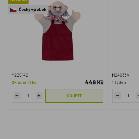
Český výrobek
M22514D
M24633A
449 Kč
Skladem 1 ks
1 týden
KOUPIT