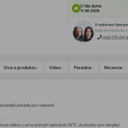
U Vás doma
11.08.2026
S výběrem Vám por
majitelé obchodu s
+420 775 247 
↓
↓
↓
↓
Více o produktu
Video
Poradna
Recenze
ejznámější pohádky pro nejmenší.
.
ové vlákno. Lze ho prát při teplotě do 30°C. Je vhodný i pro alergiky!