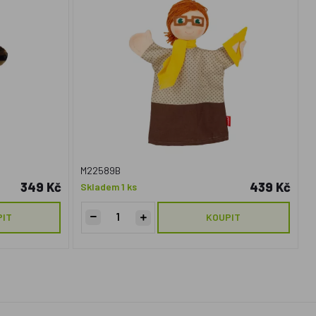
M22589B
349 Kč
439 Kč
Skladem 1 ks
PIT
KOUPIT