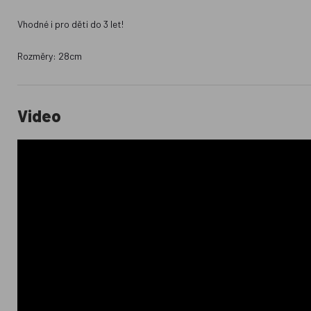
Vhodné i pro děti do 3 let!
Rozměry: 28cm
Video