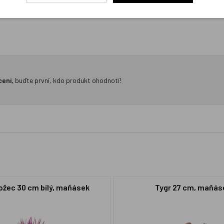
cení,
buďte první, kdo produkt ohodnotí!
žec 30 cm bílý, maňásek
Tygr 27 cm, maňás