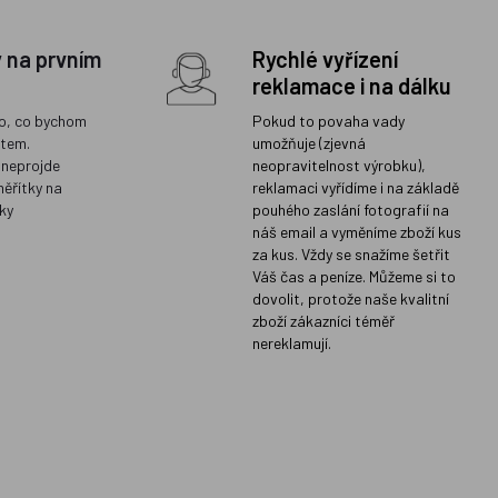
y na prvním
Rychlé vyřízení
reklamace i na dálku
o, co bychom
Pokud to povaha vady
ětem.
umožňuje (zjevná
 neprojde
neopravitelnost výrobku),
měřítky na
reklamaci vyřídíme i na základě
ky
pouhého zaslání fotografií na
náš email a vyměníme zboží kus
za kus. Vždy se snažíme šetřit
Váš čas a peníze. Můžeme si to
dovolit, protože naše kvalitní
zboží zákazníci téměř
nereklamují.