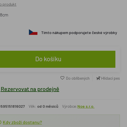
o produkt
28cm
Tímto nákupem podporujete české výrobky
Do košíku
Do oblíbených
Hlídací pes
Rezervovat na prodejně
8595151816027
Věk:
od 0 měsíců
Výrobce:
Noe s.r.o.
Kdy zboží dostanu?