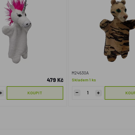
M24630A
479 Kč
Skladem 1 ks
KOUPIT
KOU