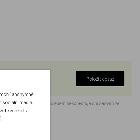
Položit dotaz
a mohli anonymně
 sociální média,
ráček.cz texty zákazníků předem neschvaluje ani neověřuje.
ůžete změnit v
ů
.