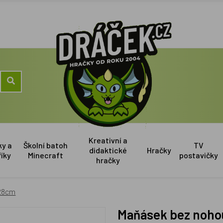
Kreativní a
ky a
Školní batoh
TV
didaktické
Hračky
říky
Minecraft
postavičky
hračky
 28cm
Maňásek bez noho