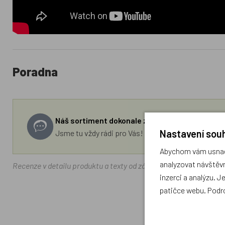
Poradna
Náš sortiment dokonale známe a rádi Vám pora
Nastavení souh
Jsme tu vždy rádi pro Vás! Váš rodinný obchod Drá
Abychom vám usnadn
analyzovat návštěvn
Recenze v detailu produktu a texty od zákazníků v poradně odrá
inzerci a analýzu. J
patičce webu. Podr