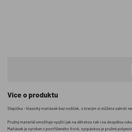
Více o produktu
Slepička - klasický maňásek bez nožiček, s kterým si můžete zahrát n
Pružný materiál umožňuje využití jak na dětskou tak i na dospělou ruku
Maňásek je vyroben z postřiženého froté, vycpávkou je pružné polyester