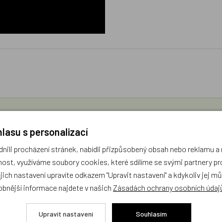
díme s výběrem (Po–Pá, 10–17 hod).
lasu s personalizací
ček.cz
ili procházení stránek, nabídli přizpůsobený obsah nebo reklamu 
ost, využíváme soubory cookies, které sdílíme se svými partnery pro
žejí výhradně názory a stanoviska zákazníků. Provozovatel e-shopu D
ejich nastavení upravíte odkazem "Upravit nastavení" a kdykoliv jej m
obnější informace najdete v našich
Zásadách ochrany osobních údaj
Zatím zde nejsou žádné dotazy. Buďte první, kdo se zeptá!
Upravit nastavení
Souhlasím