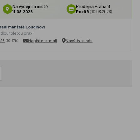
Na výdejním místě
Prodejna Praha 8
11.08.2026
Pozítří
(10.08.2026)
adí manželé Loudínovi
 dlouholetou praxí
296
Napište e-mail
Navštivte nás
(10-17h)