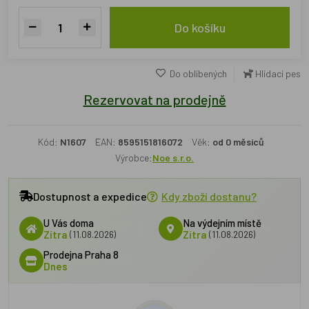
Do košíku
Do oblíbených
Hlídací pes
Rezervovat na prodejně
Kód:
N1607
EAN:
8595151816072
Věk:
od 0 měsíců
Výrobce:
Noe s.r.o.
Dostupnost a expedice
Kdy zboží dostanu?
U Vás doma
Na výdejním místě
Zítra
(11.08.2026)
Zítra
(11.08.2026)
Prodejna Praha 8
Dnes