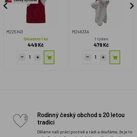
M22514D
M24633A
Skladem 1 ks
1 týden
449 Kč
479 Kč
Rodinný český obchod s 20 letou
tradicí
Děláme naši práci poctivě a rádi a doufáme, že je to