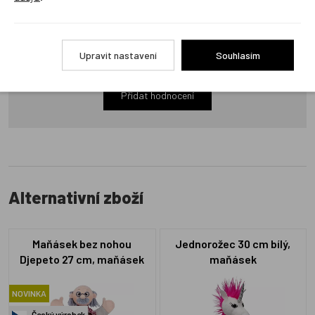
Produkt zatím nemá žádné hodnocení,
buďte první, kdo
Upravit nastavení
Souhlasím
produkt ohodnotí!
Přidat hodnocení
Alternativní zboží
Maňásek bez nohou
Jednorožec 30 cm bílý,
Djepeto 27 cm, maňásek
maňásek
NOVINKA
Český výrobek