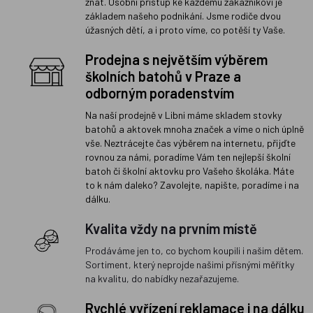
znát. Osobní přístup ke každému zákazníkovi je
základem našeho podnikání. Jsme rodiče dvou
úžasných dětí, a i proto víme, co potěší ty Vaše.
Prodejna s největším výběrem
školních batohů v Praze a
odborným poradenstvím
Na naší prodejně v Libni máme skladem stovky
batohů a aktovek mnoha značek a víme o nich úplně
vše. Neztrácejte čas výběrem na internetu, přijďte
rovnou za námi, poradíme Vám ten nejlepší školní
batoh či školní aktovku pro Vašeho školáka. Máte
to k nám daleko? Zavolejte, napište, poradíme i na
dálku.
Kvalita vždy na prvním místě
Prodáváme jen to, co bychom koupili i našim dětem.
Sortiment, který neprojde našimi přísnými měřítky
na kvalitu, do nabídky nezařazujeme.
Rychlé vyřízení reklamace i na dálku