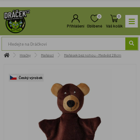
0
0
Přihlášení
Oblíbené
Váš košík
Hračky
Maňásci
Maňásek bez nohou - Medvěd 28cm
Český výrobek