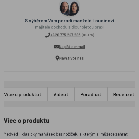
S výběrem Vám poradí manželé Loudínovi
majitelé obchodu s dlouholetou praxí
+420 775 247 296
(10-17h)
Napište e-mail
Navštivte nás
↓
↓
↓
↓
Více o produktu
Video
Poradna
Recenze
Více o produktu
Medvěd - klasický maňásek bez nožiček, s kterým si můžete zahrát