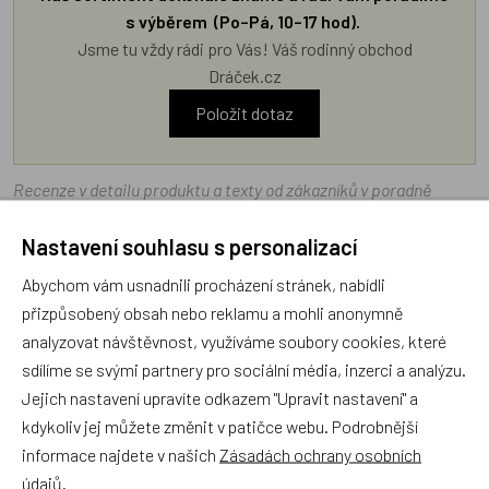
s výběrem (Po–Pá, 10–17 hod).
Jsme tu vždy rádi pro Vás! Váš rodinný obchod
Dráček.cz
Položit dotaz
Recenze v detailu produktu a texty od zákazníků v poradně
odrážejí výhradně názory a stanoviska zákazníků. Provozovatel
Nastavení souhlasu s personalizací
e-shopu Dráček.cz texty zákazníků předem neschvaluje ani
neověřuje.
Abychom vám usnadnili procházení stránek, nabídli
přizpůsobený obsah nebo reklamu a mohli anonymně
analyzovat návštěvnost, využíváme soubory cookies, které
Zatím zde nejsou žádné dotazy. Buďte první, kdo se zeptá!
sdílíme se svými partnery pro sociální média, inzerci a analýzu.
Jejich nastavení upravíte odkazem "Upravit nastavení" a
kdykoliv jej můžete změnit v patičce webu. Podrobnější
informace najdete v našich
Zásadách ochrany osobních
Recenze
údajů
.