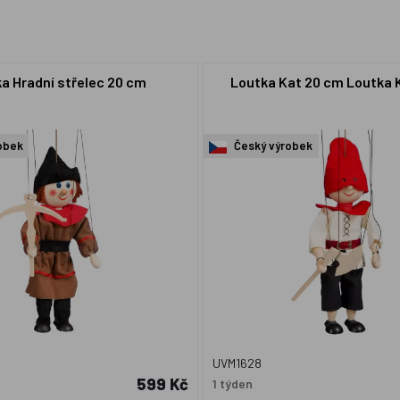
a Hradní střelec 20 cm
Loutka Kat 20 cm Loutka 
obek
Český výrobek
UVM1628
599 Kč
1 týden