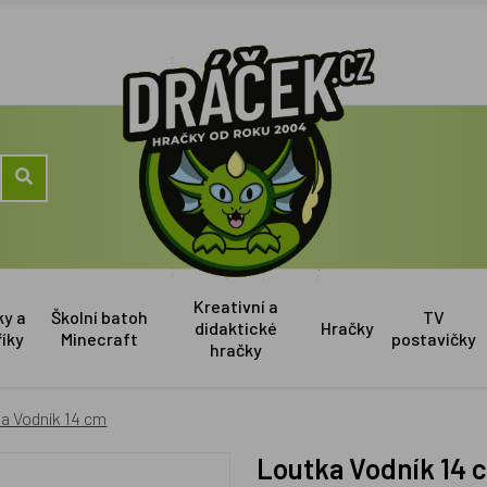
Kreativní a
ky a
Školní batoh
TV
didaktické
Hračky
říky
Minecraft
postavičky
hračky
a Vodník 14 cm
Loutka Vodník 14 