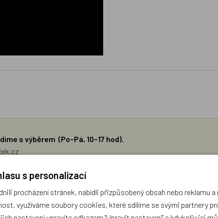
díme s výběrem (Po–Pá, 10–17 hod).
ček.cz
lasu s personalizací
žejí výhradně názory a stanoviska zákazníků. Provozovatel e-shopu D
ili procházení stránek, nabídli přizpůsobený obsah nebo reklamu 
ost, využíváme soubory cookies, které sdílíme se svými partnery pro
Zatím zde nejsou žádné dotazy. Buďte první, kdo se zeptá!
ejich nastavení upravíte odkazem "Upravit nastavení" a kdykoliv jej m