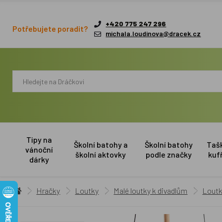
+420 775 247 296
Potřebujete poradit?
michala.loudinova@dracek.cz
Tipy na
Školní batohy a
Školní batohy
Taš
vánoční
školní aktovky
podle značky
kuf
dárky
Hračky
Loutky
Malé loutky k divadlům
Loutk