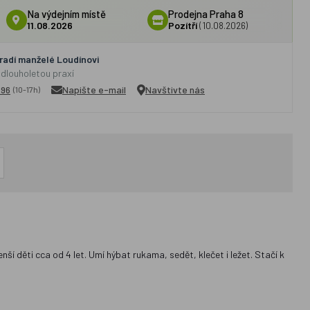
Na výdejním místě
Prodejna Praha 8
11.08.2026
Pozítří
(10.08.2026)
adí manželé Loudínovi
 dlouholetou praxí
296
Napište e-mail
Navštivte nás
(10-17h)
í děti cca od 4 let. Umí hýbat rukama, sedět, klečet i ležet. Stačí k