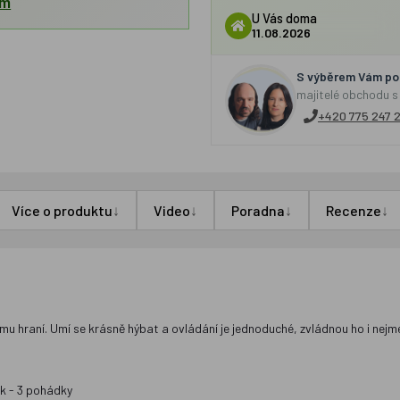
em
U Vás doma
11.08.2026
S výběrem Vám por
majitelé obchodu s
+420 775 247 
↓
↓
↓
↓
Více o produktu
Video
Poradna
Recenze
hraní. Umí se krásně hýbat a ovládání je jednoduché, zvládnou ho i nejmenš
ek - 3 pohádky