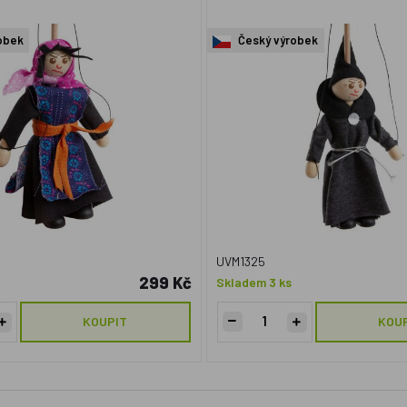
obek
Český výrobek
UVM1325
299 Kč
Skladem 3 ks
KOUPIT
KOU