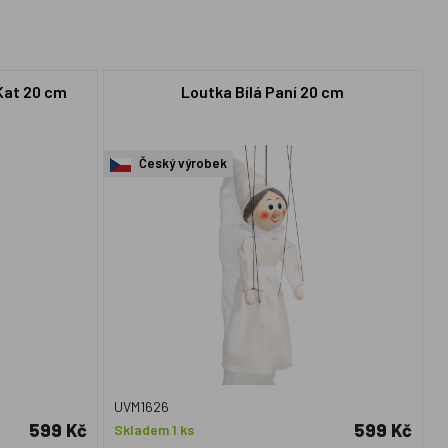
Kat 20 cm
Loutka Bílá Paní 20 cm
Český výrobek
UVM1626
599 Kč
599 Kč
Skladem 1 ks