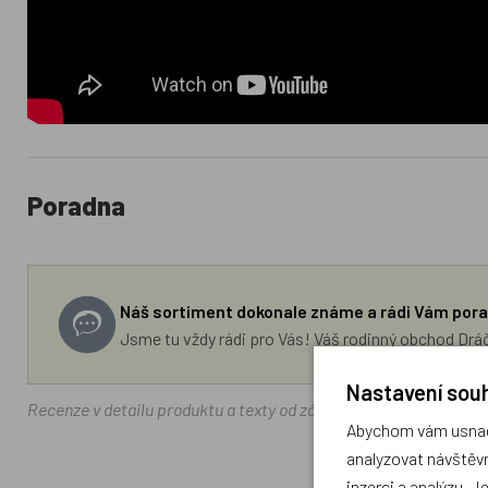
Poradna
Náš sortiment dokonale známe a rádi Vám pora
Jsme tu vždy rádi pro Vás! Váš rodinný obchod Drá
Nastavení souh
Recenze v detailu produktu a texty od zákazníků v poradně odrá
Abychom vám usnadn
analyzovat návštěvn
inzerci a analýzu. J