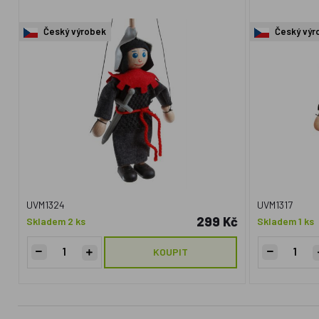
Český výrobek
Český výr
UVM1324
UVM1317
299 Kč
Skladem 2 ks
Skladem 1 ks
KOUPIT