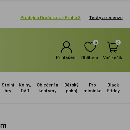
Prodejna Dráček.cz - Praha 8
Testy a recenze
0
0
Přihlášení
Oblíbené
Váš košík
Stolní
Knihy,
Oblečení a
Dětský
Pro
Black
hry
DVD
kostýmy
pokoj
miminka
Friday
cm