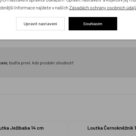
obnější informace najdete v našich
Zásadách ochrany osobních údaj
Upravit nastavení
Souhlasím
cení,
buďte první, kdo produkt ohodnotí!
utka Ježibaba 14 cm
Loutka Černokněžník 