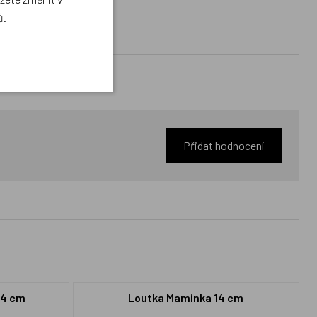
ů
.
Přidat hodnocení
14 cm
Loutka Maminka 14 cm