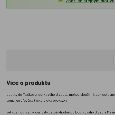
Zboží se stejným motiv
Více o produktu
Loutky do Maškova loutkového divadla, mohou sloužit i k samostatnému 
tomu jen dřevěná tyčka a dva provázky.
Velikost loutky: 14 cm, velikostně vhodné do Loutkového divadla Maš