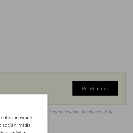
Položit dotaz
ráček.cz texty zákazníků předem neschvaluje ani neověřuje.
a mohli anonymně
 sociální média,
ůžete změnit v