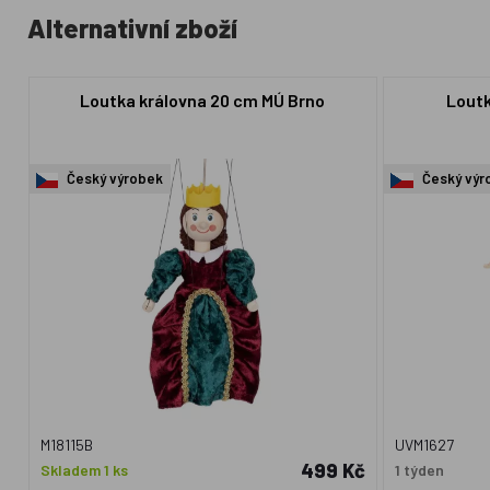
Alternativní zboží
Loutka královna 20 cm MÚ Brno
Loutk
Český výrobek
Český výr
M18115B
UVM1627
499 Kč
Skladem 1 ks
1 týden