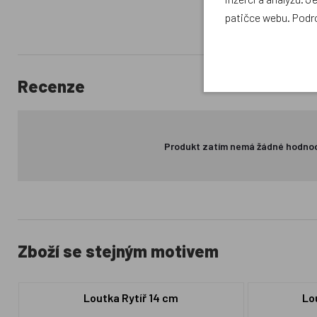
patičce webu. Podr
Recenze
Produkt zatím nemá žádné hodno
Zboží se stejným motivem
Loutka Rytíř 14 cm
Lo