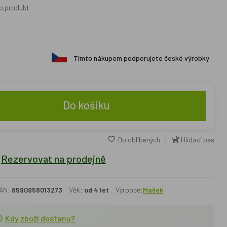
o produkt
Tímto nákupem podporujete české výrobky
Do košíku
Do oblíbených
Hlídací pes
Rezervovat na prodejně
AN:
8590958013273
Věk:
od 4 let
Výrobce:
Mašek
Kdy zboží dostanu?