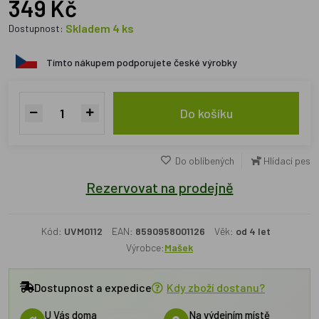
349 Kč
Skladem 4 ks
Dostupnost:
Tímto nákupem podporujete české výrobky
Do košíku
Do oblíbených
Hlídací pes
Rezervovat na prodejně
Kód:
UVM0112
EAN:
8590958001126
Věk:
od 4 let
Výrobce:
Mašek
Dostupnost a expedice
Kdy zboží dostanu?
U Vás doma
Na výdejním místě