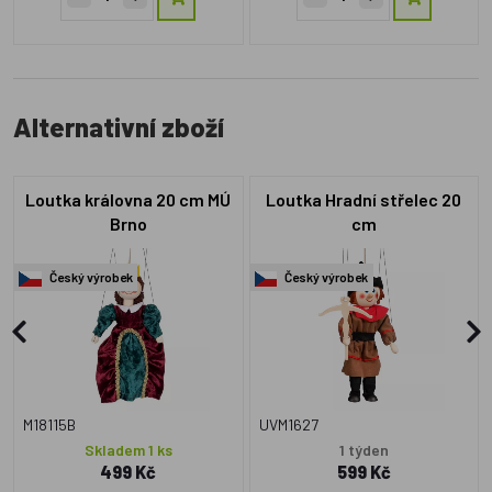
Alternativní zboží
Loutka královna 20 cm MÚ
Loutka Hradní střelec 20
Brno
cm
Český výrobek
Český výrobek
M18115B
UVM1627
Skladem 1 ks
1 týden
499 Kč
599 Kč