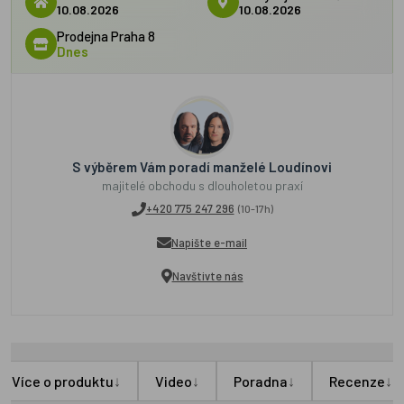
10.08.2026
10.08.2026
Prodejna Praha 8
Dnes
S výběrem Vám poradí manželé Loudínovi
majitelé obchodu s dlouholetou praxí
+420 775 247 296
(10-17h)
Napište e-mail
Navštivte nás
↓
↓
↓
↓
Více o produktu
Video
Poradna
Recenze