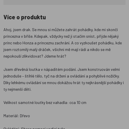
Více o produktu
Ahoj, jsem drak. Se mnou si můžete zahrát pohádky, kde mi skončí
princezna v břiše. Kdepak, vždycky než ji stačím sníst, přijde nějaký
princ nebo Honza a princeznu zachrání. A co vyzkoušet pohádku, kde
jsem roztomilý malý dráček, všichni mě mají rádi a nikdo se mě
nepokouší zlikvidovat? Jdeme hrát?
Jsem dřevěná loutka v nápaditém podání. Jsem konstruován velmi
jednoduše – štíhlé tělo, tyč na držení a ovládání a pohyblivé nožičky.
Díky lehkému ovládání se mnou dokážou hrát ty nejkrásnější pohádky i
ty nejmenší děti.
Velikost samotné loutky bez vahadla: cca 10 cm
Materiál: Dřevo
Ovládání: Shora pomocí vodící tyče