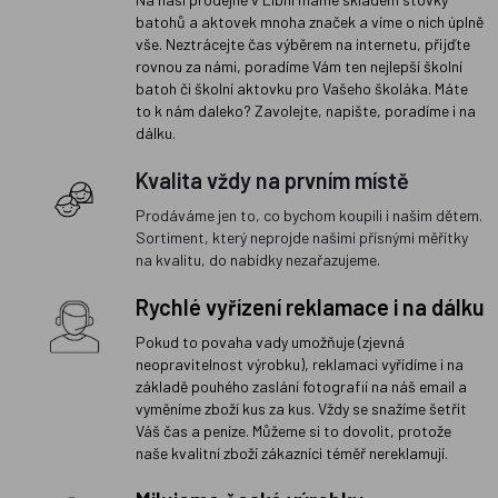
batohů a aktovek mnoha značek a víme o nich úplně
vše. Neztrácejte čas výběrem na internetu, přijďte
rovnou za námi, poradíme Vám ten nejlepší školní
batoh či školní aktovku pro Vašeho školáka. Máte
to k nám daleko? Zavolejte, napište, poradíme i na
dálku.
Kvalita vždy na prvním místě
Prodáváme jen to, co bychom koupili i našim dětem.
Sortiment, který neprojde našimi přísnými měřítky
na kvalitu, do nabídky nezařazujeme.
Rychlé vyřízení reklamace i na dálku
Pokud to povaha vady umožňuje (zjevná
neopravitelnost výrobku), reklamaci vyřídíme i na
základě pouhého zaslání fotografií na náš email a
vyměníme zboží kus za kus. Vždy se snažíme šetřit
Váš čas a peníze. Můžeme si to dovolit, protože
naše kvalitní zboží zákazníci téměř nereklamují.