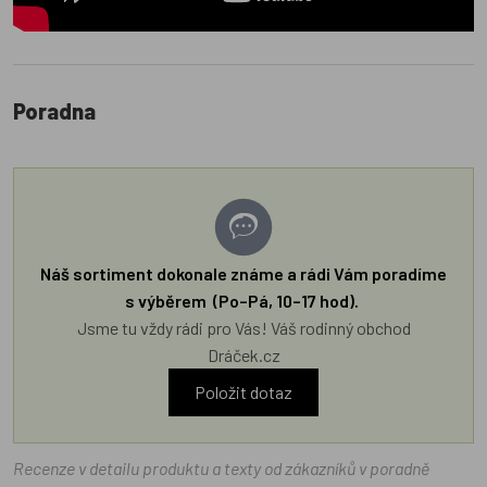
Poradna
Náš sortiment dokonale známe a rádi Vám poradíme
s výběrem (Po–Pá, 10–17 hod).
Jsme tu vždy rádi pro Vás! Váš rodinný obchod
Dráček.cz
Položit dotaz
Recenze v detailu produktu a texty od zákazníků v poradně