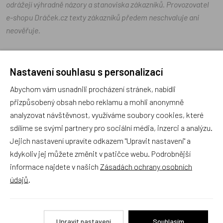
odrážejí výhradně názory a stanoviska zákazníků. Provozovatel
e-shopu Dráček.cz texty zákazníků předem neschvaluje ani
neověřuje.
Zatím zde nejsou žádné dotazy. Buďte první, kdo se zeptá!
Nastavení souhlasu s personalizací
Abychom vám usnadnili procházení stránek, nabídli
přizpůsobený obsah nebo reklamu a mohli anonymně
analyzovat návštěvnost, využíváme soubory cookies, které
Recenze
sdílíme se svými partnery pro sociální média, inzerci a analýzu.
Jejich nastavení upravíte odkazem "Upravit nastavení" a
kdykoliv jej můžete změnit v patičce webu. Podrobnější
Produkt zatím nemá žádné hodnocení,
buďte první, kdo
informace najdete v našich
Zásadách ochrany osobních
produkt ohodnotí!
údajů
.
Přidat hodnocení
Upravit nastavení
Souhlasím