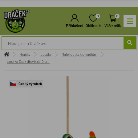
0
0
Přihlášení
Oblíbené
Váš košík
Hračky
Loutky
Malé loutky k divadlům
Loutka Drak dřevěná 10 cm
Český výrobek