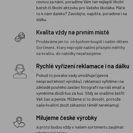
rovnou za námi, poradíme Vám ten nejlepší školní
batoh či školní aktovku pro Vašeho školáka. Máte
to k nám daleko? Zavolejte, napište, poradíme i na
dálku.
Kvalita vždy na prvním místě
Prodáváme jen to, co bychom koupili i našim dětem.
Sortiment, který neprojde našimi přísnými měřítky
na kvalitu, do nabídky nezařazujeme.
Rychlé vyřízení reklamace i na dálku
Pokud to povaha vady umožňuje (zjevná
neopravitelnost výrobku), reklamaci vyřídíme i na
základě pouhého zaslání fotografií na náš email a
vyměníme zboží kus za kus. Vždy se snažíme šetřit
Váš čas a peníze. Můžeme si to dovolit, protože
naše kvalitní zboží zákazníci téměř nereklamují.
Milujeme české výrobky
a proto budou vždy v našem sortimentu zaujímat
přednostní místo