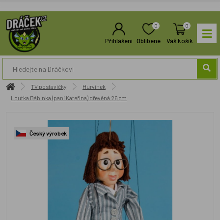
0
0
Přihlášení
Oblíbené
Váš košík
TV postavičky
Hurvínek
Loutka Bábinka (paní Kateřina) dřevěná 26 cm
Český výrobek