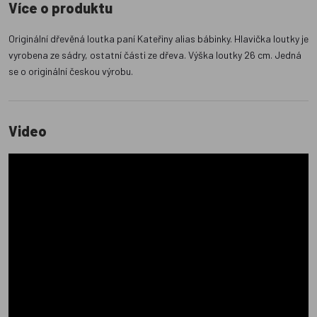
Více o produktu
Originální dřevěná loutka paní Kateřiny alias bábinky. Hlavička loutky je
vyrobena ze sádry, ostatní části ze dřeva. Výška loutky 26 cm. Jedná
se o originální českou výrobu.
Video