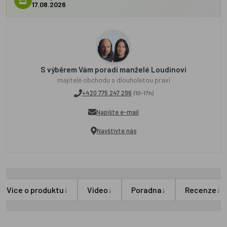
17.08.2026
S výběrem Vám poradí manželé Loudínovi
majitelé obchodu s dlouholetou praxí
+420 775 247 296
(10-17h)
Napište e-mail
Navštivte nás
↓
↓
↓
↓
Více o produktu
Video
Poradna
Recenze