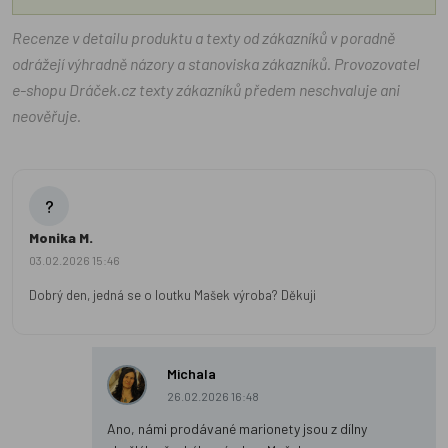
Recenze v detailu produktu a texty od zákazníků v poradně
odrážejí výhradně názory a stanoviska zákazníků. Provozovatel
e-shopu Dráček.cz texty zákazníků předem neschvaluje ani
neověřuje.
?
Monika M.
03.02.2026 15:46
Dobrý den, jedná se o loutku Mašek výroba? Děkuji
Michala
26.02.2026 16:48
Ano, námi prodávané marionety jsou z dílny