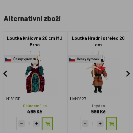
Alternativní zboží
Loutka královna 20 cm MÚ
Loutka Hradní střelec 20
Brno
cm
Český výrobek
Český výrobek
M18115B
UVM1627
Skladem 1 ks
1 týden
499 Kč
599 Kč