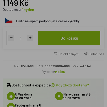
1 149 Kč
1 týden
Dostupnost:
Tímto nákupem podporujete české výrobky
Do košíku
Do oblíbených
Hlídací pes
Kód:
UVM486
EAN:
8590958004868
Věk:
od 5 let
Výrobce:
Mašek
Dostupnost a expedice
Kdy zboží dostanu?
U Vás doma
Na výdejním místě
18.08.2026
18.08.2026
Prodejna Praha 8