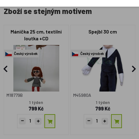
Zboží se stejným motivem
Mánička 25 cm, textilní
Spejbl 30 cm
loutka +CD
Český výrobek
Český výrobek
M18779B
M45980A
1 týden
1 týden
799 Kč
799 Kč