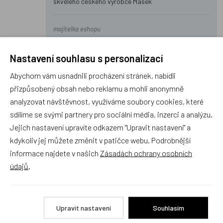
skvělého českého výrobce Mašek
majitelka eshopu
Nastavení souhlasu s personalizací
Abychom vám usnadnili procházení stránek, nabídli
přizpůsobený obsah nebo reklamu a mohli anonymně
Recenze
analyzovat návštěvnost, využíváme soubory cookies, které
sdílíme se svými partnery pro sociální média, inzerci a analýzu.
Jejich nastavení upravíte odkazem "Upravit nastavení" a
Produkt zatím nemá žádné hodnocení,
buďte první, kdo
kdykoliv jej můžete změnit v patičce webu. Podrobnější
produkt ohodnotí!
informace najdete v našich
Zásadách ochrany osobních
údajů
.
Přidat hodnocení
Upravit nastavení
Souhlasím