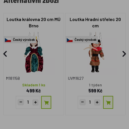
Alternativní zboží
Loutka královna 20 cm MÚ
Loutka Hradní střelec 20
Brno
cm
Český výrobek
Český výrobek
M18115B
UVM1627
Skladem 1 ks
1 týden
499 Kč
599 Kč