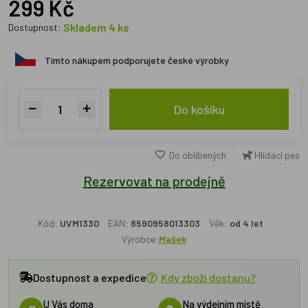
299 Kč
Skladem 4 ks
Dostupnost:
Tímto nákupem podporujete české výrobky
Do košíku
Do oblíbených
Hlídací pes
Rezervovat na prodejně
Kód:
UVM1330
EAN:
8590958013303
Věk:
od 4 let
Výrobce:
Mašek
Dostupnost a expedice
Kdy zboží dostanu?
U Vás doma
Na výdejním místě