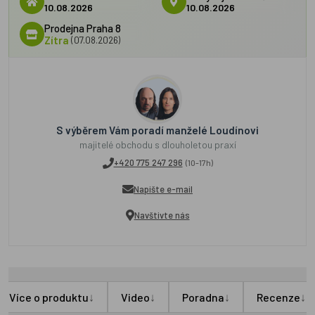
10.08.2026
10.08.2026
Prodejna Praha 8
Zítra
(07.08.2026)
S výběrem Vám poradí manželé Loudínovi
majitelé obchodu s dlouholetou praxí
+420 775 247 296
(10-17h)
Napište e-mail
Navštivte nás
↓
↓
↓
↓
Více o produktu
Video
Poradna
Recenze