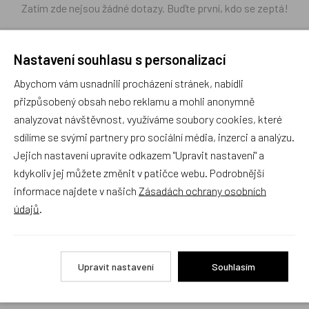
Zatím zde nejsou žádné dotazy. Buďte první, kdo se zeptá!
Nastavení souhlasu s personalizací
Abychom vám usnadnili procházení stránek, nabídli
Recenze
přizpůsobený obsah nebo reklamu a mohli anonymně
analyzovat návštěvnost, využíváme soubory cookies, které
sdílíme se svými partnery pro sociální média, inzerci a analýzu.
Produkt zatím nemá žádné hodnocení,
buďte první, kdo
Jejich nastavení upravíte odkazem "Upravit nastavení" a
produkt ohodnotí!
kdykoliv jej můžete změnit v patičce webu. Podrobnější
informace najdete v našich
Zásadách ochrany osobních
Přidat hodnocení
údajů
.
Upravit nastavení
Souhlasím
Zboží se stejným motivem