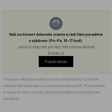
Náš sortiment dokonale známe a rádi Vám poradíme
s výběrem (Po–Pá, 10–17 hod).
Jsme tu vždy rádi pro Vás! Váš rodinný obchod
Dráček.cz
Položit dotaz
Recenze v detailu produktu a texty od zákazníků v poradně
odrážejí výhradně názory a stanoviska zákazníků. Provozovatel
e-shopu Dráček.cz texty zákazníků předem neschvaluje ani
neověřuje.