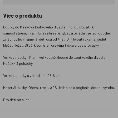
Více o produktu
Loutky do Maškova loutkového divadla, mohou sloužit i k
samostatnému hraní. Umí se krásně hýbat a ovládání je jednoduché,
zvládnou ho i nejmenší děti cca od 4 let. Umí hýbat rukama, sedět,
klečet i ležet. Stačí k tomu jen dřevěná tyčka a dva provázky.
Velikost loutky: 14 cm, velikostně vhodné do Loutkového divadla
Mašek - 3 pohádky
Velikost loutky s vahadlem: 26,5 cm
Materiál loutky: Dřevo, textil, ABS Jedná se o originální českou výrobu.
Pro děti od 4 let