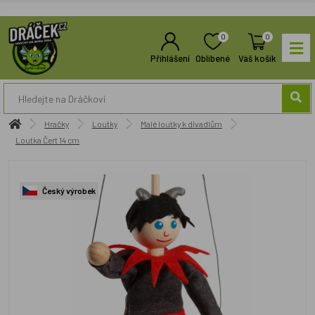
0
0
Přihlášení
Oblíbené
Váš košík
Hračky
Loutky
Malé loutky k divadlům
Loutka Čert 14 cm
Český výrobek