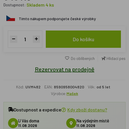
Skladem 4 ks
Dostupnost:
Tímto nákupem podporujete české výrobky
Do košíku
Do oblíbených
Hlídací pes
Rezervovat na prodejně
Kód:
UVM482
EAN:
8590958004820
Věk:
od 5 let
Výrobce:
Mašek
Dostupnost a expedice
Kdy zboží dostanu?
U Vás doma
Na výdejním místě
11.08.2026
11.08.2026