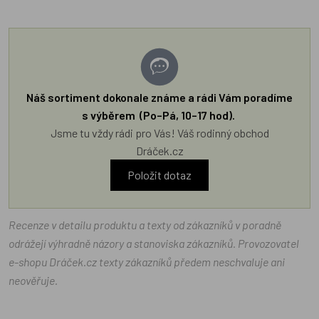
Náš sortiment dokonale známe a rádi Vám poradíme
s výběrem (Po–Pá, 10–17 hod).
Jsme tu vždy rádi pro Vás! Váš rodinný obchod
Dráček.cz
Položit dotaz
Recenze v detailu produktu a texty od zákazníků v poradně
odrážejí výhradně názory a stanoviska zákazníků. Provozovatel
e-shopu Dráček.cz texty zákazníků předem neschvaluje ani
neověřuje.