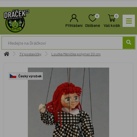
0
0
Přihlášení
Oblíbené
Váš košík
TV postavičky
Loutka Mánička polymer 20 cm
Český výrobek