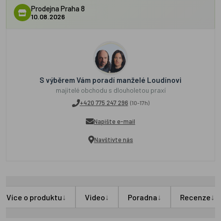
Prodejna Praha 8
10.08.2026
S výběrem Vám poradí manželé Loudínovi
majitelé obchodu s dlouholetou praxí
+420 775 247 296
(10-17h)
Napište e-mail
Navštivte nás
↓
↓
↓
↓
Více o produktu
Video
Poradna
Recenze