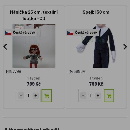
Mánička 25 cm, textilní
Spejbl 30 cm
loutka +CD
Český výrobek
Český výrobek
M18779B
M45980A
1 týden
1 týden
799 Kč
799 Kč