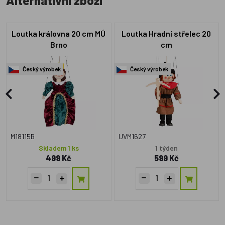
Alternativní zboží
Loutka královna 20 cm MÚ
Loutka Hradní střelec 20
Brno
cm
Český výrobek
Český výrobek
M18115B
UVM1627
Skladem 1 ks
1 týden
499 Kč
599 Kč