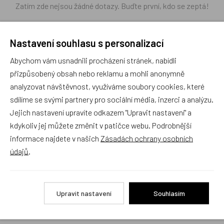
Zatím zde nejsou žádné dotazy. Buďte první, kdo se zeptá!
Nastavení souhlasu s personalizací
Abychom vám usnadnili procházení stránek, nabídli
Recenze
přizpůsobený obsah nebo reklamu a mohli anonymně
analyzovat návštěvnost, využíváme soubory cookies, které
sdílíme se svými partnery pro sociální média, inzerci a analýzu.
Produkt zatím nemá žádné hodnocení,
buďte první, kdo
Jejich nastavení upravíte odkazem "Upravit nastavení" a
produkt ohodnotí!
kdykoliv jej můžete změnit v patičce webu. Podrobnější
informace najdete v našich
Zásadách ochrany osobních
Přidat hodnocení
údajů
.
Upravit nastavení
Souhlasím
Zboží se stejným motivem