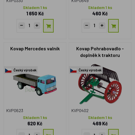
KVP0330
KVP0649
Skladem 1 ks
Skladem 1 ks
1 650 Kč
460 Kč
Kovap Mercedes valník
Kovap Pohrabovadlo -
doplněk k traktoru
Český výrobek
Český výrobek
KVP0623
KVP0402
Skladem 1 ks
Skladem 1 ks
620 Kč
469 Kč