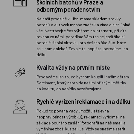
školních batohů v Praze a
odborným poradenstvím
Na naší prodejně v Libni máme skladem stovky
batohů a aktovek mnoha značek a víme o nich úplně
vše. Neztrácejte čas výběrem na internetu, přijďte
rovnou za námi, poradíme Vám ten nejlepší školní
batoh či školní aktovku pro Vašeho školáka. Máte
to k nám daleko? Zavolejte, napište, poradíme i na
dálku.
Kvalita vždy na prvním místě
Prodáváme jen to, co bychom koupili i našim dětem.
Sortiment, který neprojde našimi přísnými měřítky
na kvalitu, do nabídky nezařazujeme.
Rychlé vyřízení reklamace i na dálku
Pokud to povaha vady umožňuje (zjevná
neopravitelnost výrobku), reklamaci vyřídíme i na
základě pouhého zaslání fotografií na náš email a
vyměníme zboží kus za kus. Vždy se snažíme šetřit