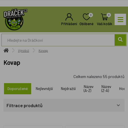
0
0
Přihlášení
Oblíbené
Váš košík
Výrobci
Kovap
Kovap
Celkem nalezeno
55
produktů
Název
Název
Doporučené
Nejlevnější
Nejdražší
Hodn
(A-Z)
(Z-A)
Filtrace produktů