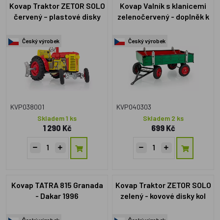
Kovap Traktor ZETOR SOLO
Kovap Valník s klanicemi
červený – plastové disky
zelenočervený - doplněk k
kol
traktoru
Český výrobek
Český výrobek
KVP038001
KVP040303
Skladem 1 ks
Skladem 2 ks
1 290 Kč
699 Kč
Kovap TATRA 815 Granada
Kovap Traktor ZETOR SOLO
- Dakar 1996
zelený - kovové disky kol
Český výrobek
Český výrobek