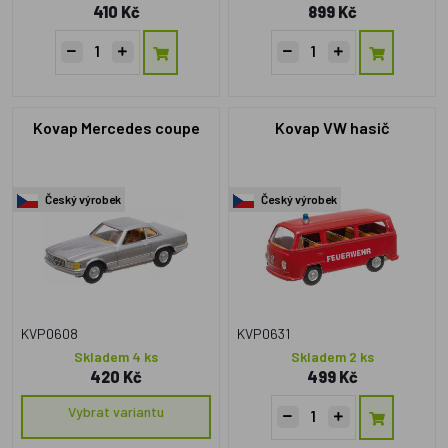
410 Kč
899 Kč
Kovap Mercedes coupe
Kovap VW hasič
Český výrobek
Český výrobek
KVP0608
KVP0631
Skladem 4 ks
Skladem 2 ks
420 Kč
499 Kč
Vybrat variantu