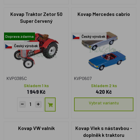
Kovap Traktor Zetor 50
Kovap Mercedes cabrio
Super červený
Doprava zdarma
Český výrobek
Český výrobek
KVP0385C
KVP0607
Skladem 1 ks
Skladem 2 ks
1 949 Kč
420 Kč
Vybrat variantu
Kovap VW valník
Kovap Vlek s nástavbou -
doplněk k traktoru