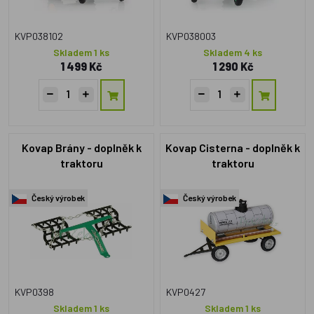
KVP038102
KVP038003
Skladem 1 ks
Skladem 4 ks
1 499 Kč
1 290 Kč
Kovap Brány - doplněk k
Kovap Cisterna - doplněk k
traktoru
traktoru
Český výrobek
Český výrobek
KVP0398
KVP0427
Skladem 1 ks
Skladem 1 ks