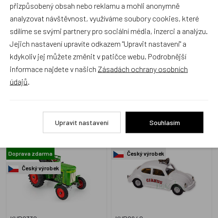
přizpůsobený obsah nebo reklamu a mohli anonymně
analyzovat návštěvnost, využíváme soubory cookies, které
sdílíme se svými partnery pro sociální média, inzerci a analýzu.
KVP0594
KVP0641
Jejich nastavení upravíte odkazem "Upravit nastavení" a
Skladem 1 ks
Skladem 2 ks
kdykoliv jej můžete změnit v patičce webu. Podrobnější
660 Kč
460 Kč
informace najdete v našich
Zásadách ochrany osobních
údajů
.
Kovap Traktor Fendt
Kovap VW brouk cirkus
Upravit nastavení
Souhlasím
Doprava zdarma
Český výrobek
Český výrobek