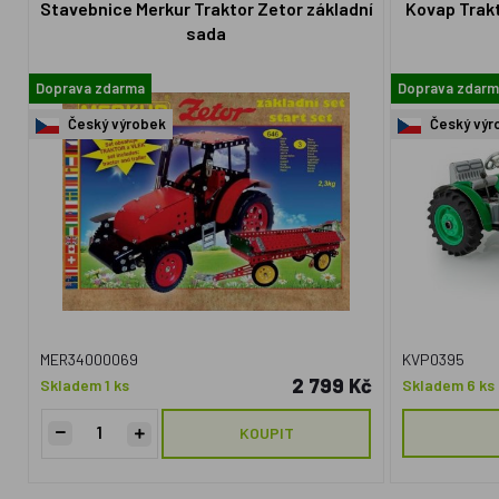
Stavebnice Merkur Traktor Zetor základní
Kovap Trakt
sada
Doprava zdarma
Doprava zdarm
Český výrobek
Český výr
MER34000069
KVP0395
2 799 Kč
Skladem 1 ks
Skladem 6 ks
KOUPIT