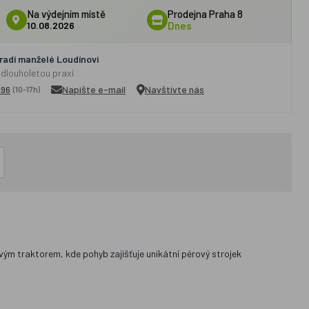
Na výdejním místě
Prodejna Praha 8
10.08.2026
Dnes
adí manželé Loudínovi
 dlouholetou praxí
296
Napište e-mail
Navštivte nás
(10-17h)
vým traktorem, kde pohyb zajišťuje unikátní pérový strojek