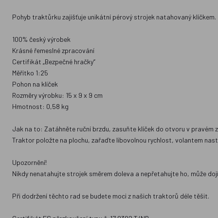
Pohyb traktůrku zajišťuje unikátní pérový strojek natahovaný klíčkem. 
100% český výrobek
Krásné řemeslné zpracování
Certifikát „Bezpečné hračky“
Měřítko 1:25
Pohon na klíček
Rozměry výrobku: 15 x 9 x 9 cm
Hmotnost: 0,58 kg
Jak na to: Zatáhněte ruční brzdu, zasuňte klíček do otvoru v pravém z
Traktor položte na plochu, zařaďte libovolnou rychlost, volantem nast
Upozornění!
Nikdy nenatahujte strojek směrem doleva a nepřetahujte ho, může dojít
Při dodržení těchto rad se budete moci z našich traktorů déle těšit.