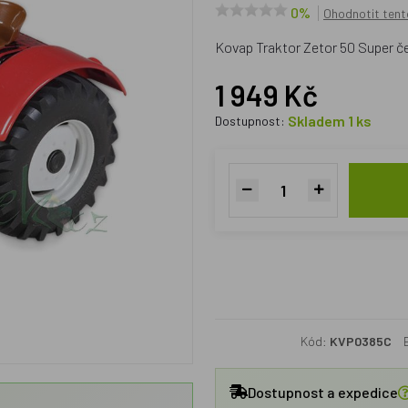
0%
Ohodnotit tent
Kovap Traktor Zetor 50 Super č
1 949 Kč
Skladem 1 ks
Dostupnost:
Kód:
KVP0385C
Dostupnost a expedice