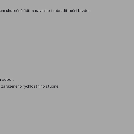
m skutečně řídit a navíc ho i zabrzdit ruční brzdou
í odpor.
e zařazeného rychlostního stupně.