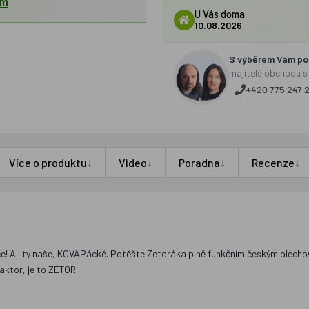
em
U Vás doma
10.08.2026
S výběrem Vám por
majitelé obchodu s
+420 775 247 
↓
↓
↓
↓
Více o produktu
Video
Poradna
Recenze
bce! A i ty naše, KOVAPácké. Potěšte Zetoráka plně funkčním českým plecho
aktor, je to ZETOR.