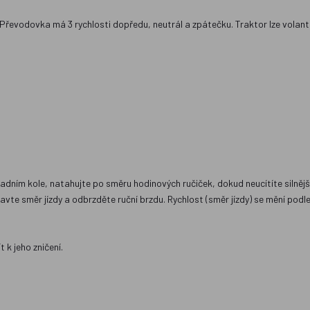
Převodovka má 3 rychlosti dopředu, neutrál a zpátečku. Traktor lze volante
adním kole, natahujte po směru hodinových ručiček, dokud neucítíte silnějš
avte směr jízdy a odbrzděte ruční brzdu. Rychlost (směr jízdy) se mění podl
 k jeho zničení.