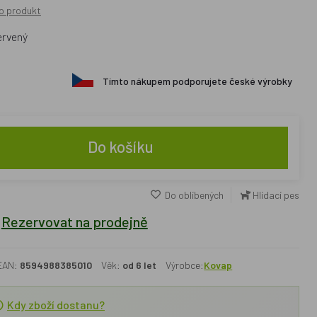
o produkt
ervený
Tímto nákupem podporujete české výrobky
Do košíku
Do oblíbených
Hlídací pes
Rezervovat na prodejně
EAN:
8594988385010
Věk:
od 6 let
Výrobce:
Kovap
Kdy zboží dostanu?