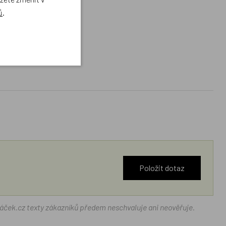
ů
.
Položit dotaz
ráček.cz texty zákazníků předem neschvaluje ani neověřuje.