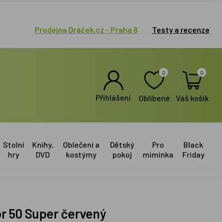
Prodejna Dráček.cz - Praha 8
Testy a recenze
0
0
Přihlášení
Oblíbené
Váš košík
Stolní
Knihy,
Oblečení a
Dětský
Pro
Black
hry
DVD
kostýmy
pokoj
miminka
Friday
or 50 Super červený