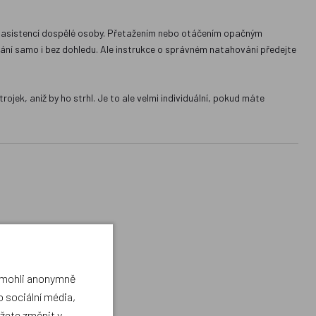
i s asistencí dospělé osoby. Přetažením nebo otáčením opačným
vání samo i bez dohledu. Ale instrukce o správném natahování předejte
ojek, aniž by ho strhl. Je to ale velmi individuální, pokud máte
a mohli anonymně
 sociální média,
ůžete změnit v