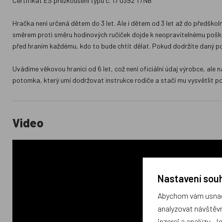
Certifikát ES přezkoušení typu č. 17 0392 T/NB
Hračka není určená dětem do 3 let. Ale i dětem od 3 let až do předšk
směrem proti směru hodinových ručiček dojde k neopravitelnému poškoz
před hraním každému, kdo to bude chtít dělat. Pokud dodržíte daný pos
Uvádíme věkovou hranici od 6 let, což není oficiální údaj výrobce, ale 
potomka, který umí dodržovat instrukce rodiče a stačí mu vysvětlit 
Video
Nastavení souh
Abychom vám usnadn
analyzovat návštěvn
inzerci a analýzu. J