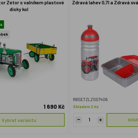
or Zetor s valníkem plastové
Zdravá lahev 0,7l a Zdravá sv
disky kol
a
obek
RBSETZLZS07406
1 690 Kč
Skladem 2 ks
Vybrat variantu
KOU