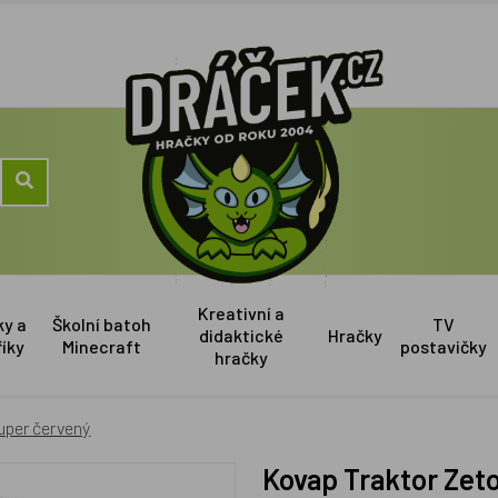
Kreativní a
ky a
Školní batoh
TV
didaktické
Hračky
říky
Minecraft
postavičky
hračky
uper červený
Kovap Traktor Zet