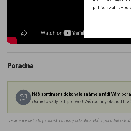
patičce webu. Podr
Poradna
Náš sortiment dokonale známe a rádi Vám pora
Jsme tu vždy rádi pro Vás! Váš rodinný obchod Drá
Recenze v detailu produktu a texty od zákazníků v poradně odrá