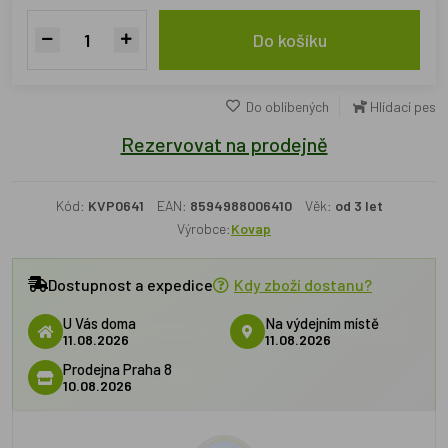
Do košíku
Do oblíbených
Hlídací pes
Rezervovat na prodejně
Kód:
KVP0641
EAN:
8594988006410
Věk:
od 3 let
Výrobce:
Kovap
Dostupnost a expedice
Kdy zboží dostanu?
U Vás doma
Na výdejním místě
11.08.2026
11.08.2026
Prodejna Praha 8
10.08.2026