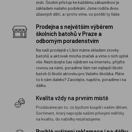
znát. Osobní přístup ke každému zákazníkovi je
základem našeho podnikání. Jsme rodiče dvou
úžasných dětí, a i proto víme, co potěší ty Vaše.
Prodejna s největším výběrem
školních batohů v Praze a
odborným poradenstvím
Na naší prodejně v Libni máme skladem stovky
batohů a aktovek mnoha značek a víme o nich úplně
vše. Neztrácejte čas výběrem na internetu, přijďte
rovnou za námi, poradíme Vám ten nejlepší školní
batoh či školní aktovku pro Vašeho školáka. Máte
to k nám daleko? Zavolejte, napište, poradíme i na
dálku.
Kvalita vždy na prvním místě
Prodáváme jen to, co bychom koupili i našim dětem.
Sortiment, který neprojde našimi přísnými měřítky
na kvalitu, do nabídky nezařazujeme.
Rychlé vyřízení reklamace i na dálku