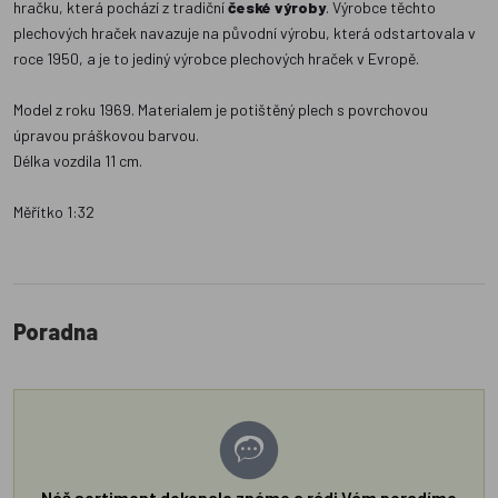
hračku, která pochází z tradiční
české výroby
. Výrobce těchto
plechových hraček navazuje na původní výrobu, která odstartovala v
roce 1950, a je to jediný výrobce plechových hraček v Evropě.
Model z roku 1969. Materialem je potištěný plech s povrchovou
úpravou práškovou barvou.
Délka vozdila 11 cm.
Měřítko 1:32
Poradna
Náš sortiment dokonale známe a rádi Vám poradíme