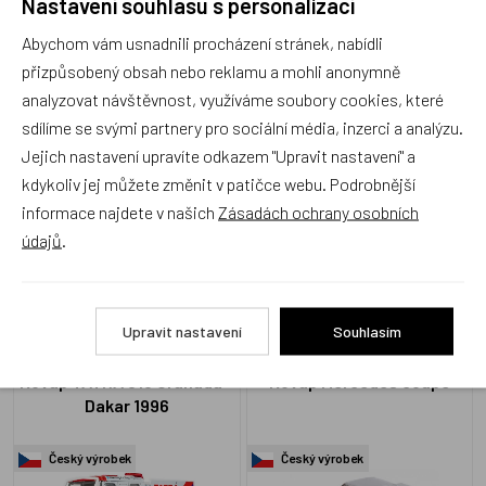
Recenze
Nastavení souhlasu s personalizací
Abychom vám usnadnili procházení stránek, nabídli
přizpůsobený obsah nebo reklamu a mohli anonymně
Produkt zatím nemá žádné hodnocení,
buďte první, kdo
analyzovat návštěvnost, využíváme soubory cookies, které
produkt ohodnotí!
sdílíme se svými partnery pro sociální média, inzerci a analýzu.
Přidat hodnocení
Jejich nastavení upravíte odkazem "Upravit nastavení" a
kdykoliv jej můžete změnit v patičce webu. Podrobnější
informace najdete v našich
Zásadách ochrany osobních
údajů
.
Alternativní zboží
Upravit nastavení
Souhlasím
Kovap TATRA 815 Granada -
Kovap Mercedes coupe
Dakar 1996
Český výrobek
Český výrobek