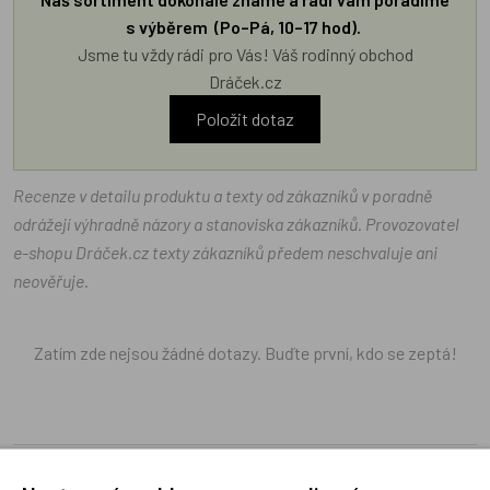
s výběrem (Po–Pá, 10–17 hod).
Jsme tu vždy rádi pro Vás! Váš rodinný obchod
Dráček.cz
Položit dotaz
Recenze v detailu produktu a texty od zákazníků v poradně
odrážejí výhradně názory a stanoviska zákazníků. Provozovatel
e-shopu Dráček.cz texty zákazníků předem neschvaluje ani
neověřuje.
Zatím zde nejsou žádné dotazy. Buďte první, kdo se zeptá!