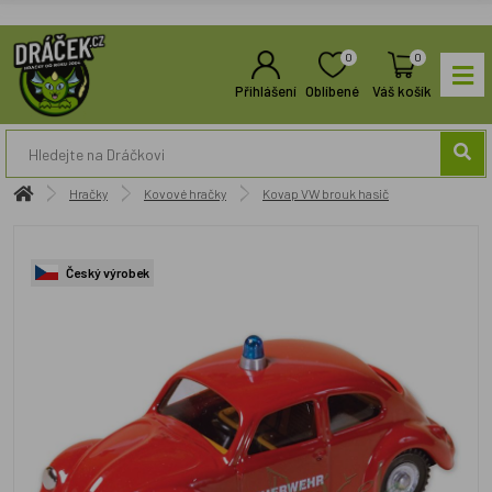
0
0
Přihlášení
Oblíbené
Váš košík
Hračky
Kovové hračky
Kovap VW brouk hasič
Český výrobek