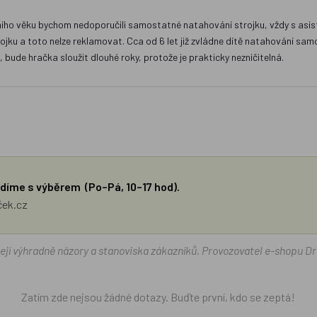
kolního věku bychom nedoporučili samostatné natahování strojku, vždy s 
jku a toto nelze reklamovat. Cca od 6 let již zvládne dítě natahování sam
bude hračka sloužit dlouhé roky, protože je prakticky nezničitelná.
díme s výběrem (Po–Pá, 10–17 hod).
ček.cz
žejí výhradně názory a stanoviska zákazníků. Provozovatel e-shopu D
Zatím zde nejsou žádné dotazy. Buďte první, kdo se zeptá!