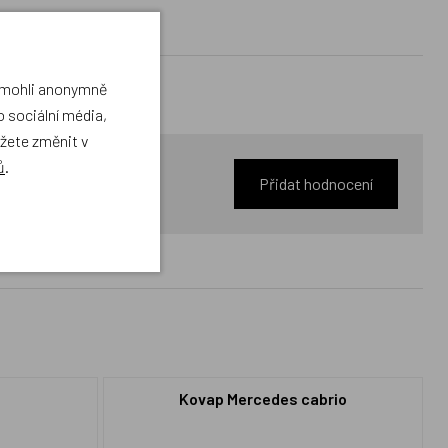
a mohli anonymně
 sociální média,
ůžete změnit v
ů
.
Přidat hodnocení
Kovap Mercedes cabrio