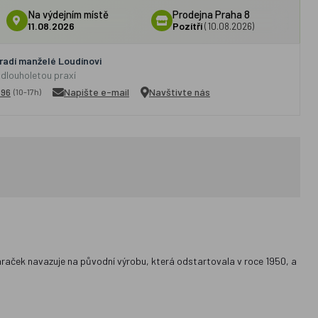
Na výdejním místě
Prodejna Praha 8
11.08.2026
Pozítří
(10.08.2026)
adí manželé Loudínovi
 dlouholetou praxí
296
Napište e-mail
Navštivte nás
(10-17h)
hraček navazuje na původní výrobu, která odstartovala v roce 1950, a