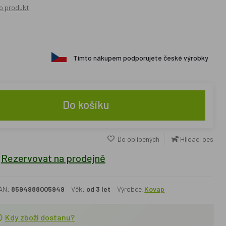
o produkt
Tímto nákupem podporujete české výrobky
Do košíku
Do oblíbených
Hlídací pes
Rezervovat na prodejně
AN:
8594988005949
Věk:
od 3 let
Výrobce:
Kovap
Kdy zboží dostanu?