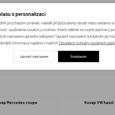
lasu s personalizací
ili procházení stránek, nabídli přizpůsobený obsah nebo reklamu 
ost, využíváme soubory cookies, které sdílíme se svými partnery pro
ejich nastavení upravíte odkazem "Upravit nastavení" a kdykoliv jej m
obnější informace najdete v našich
Zásadách ochrany osobních údaj
cení,
buďte první, kdo produkt ohodnotí!
Upravit nastavení
Souhlasím
vap Mercedes coupe
Kovap VW hasič