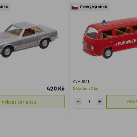
obek
Český výrobek
KVP0631
420 Kč
Skladem 2 ks
Vybrat variantu
KOU