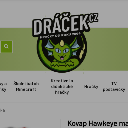
Kreativní a
ky a
Školní batoh
TV
didaktické
Hračky
říky
Minecraft
postavičky
hračky
tka
Kovap Hawkeye m