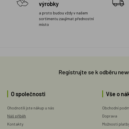
výrobky
a proto budou vždy v našem
sortimentu zaujímat přednostní
místo
Registrujte se k odběru new
O společnosti
Vše o ná
Ohodnotili jste nákup u nás
Obchodní podm
Náš příběh
Doprava
Kontakty
Možnosti platb