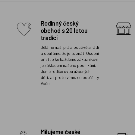
Rodinný český
obchod s 20 letou
tradicí
Děláme naši práci poctivě a rádi
a doufáme, že je to znát. Osobní
přístup ke každému zákazníkovi
je základem našeho podnikání.
Jsme rodiče dvou úžasných
dětí, a i proto víme, co potěší ty
Vaše.
Milujeme české