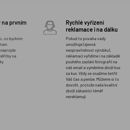
y na prvním
Rychlé vyřízení
reklamace i na dálku
o, co bychom
Pokud to povaha vady
ětem.
umožňuje (zjevná
 neprojde
neopravitelnost výrobku),
měřítky na
reklamaci vyřídíme i na základě
ky
pouhého zaslání fotografií na
náš email a vyměníme zboží kus
za kus. Vždy se snažíme šetřit
Váš čas a peníze. Můžeme si to
dovolit, protože naše kvalitní
zboží zákazníci téměř
nereklamují.