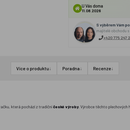
U Vás doma
11.08.2026
S výběrem Vám por
majitelé obchodu s
+420 775 247 
↓
↓
↓
Více o produktu
Poradna
Recenze
račku, která pochází z tradiční
české výroby
. Výrobce těchto plechových 