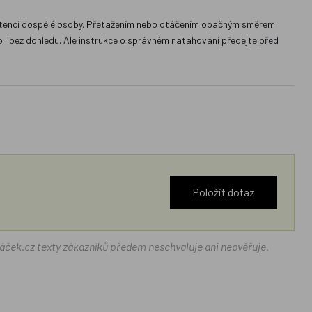
asistencí dospělé osoby. Přetažením nebo otáčením opačným směrem
o i bez dohledu. Ale instrukce o správném natahování předejte před
Položit dotaz
ráček.cz texty zákazníků předem neschvaluje ani neověřuje.