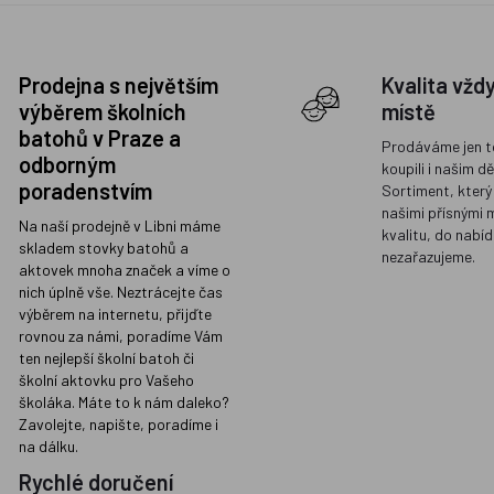
Prodejna s největším
Kvalita vžd
výběrem školních
místě
batohů v Praze a
Prodáváme jen t
odborným
koupili i našim d
poradenstvím
Sortiment, který
našimi přísnými 
Na naší prodejně v Libni máme
kvalitu, do nabíd
skladem stovky batohů a
nezařazujeme.
aktovek mnoha značek a víme o
nich úplně vše. Neztrácejte čas
výběrem na internetu, přijďte
rovnou za námi, poradíme Vám
ten nejlepší školní batoh či
školní aktovku pro Vašeho
školáka. Máte to k nám daleko?
Zavolejte, napište, poradíme i
na dálku.
Rychlé doručení