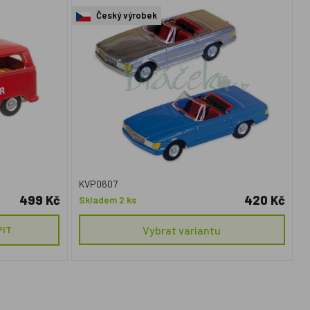
Český výrobek
KVP0607
499 Kč
420 Kč
Skladem 2 ks
PIT
Vybrat variantu