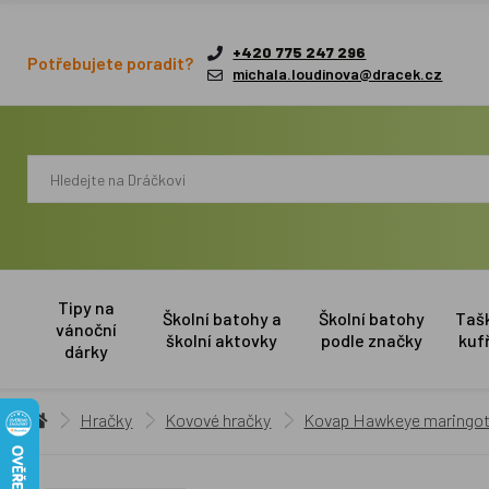
+420 775 247 296
Potřebujete poradit?
michala.loudinova@dracek.cz
Tipy na
Školní batohy a
Školní batohy
Taš
vánoční
školní aktovky
podle značky
kuf
dárky
Hračky
Kovové hračky
Kovap Hawkeye maringo