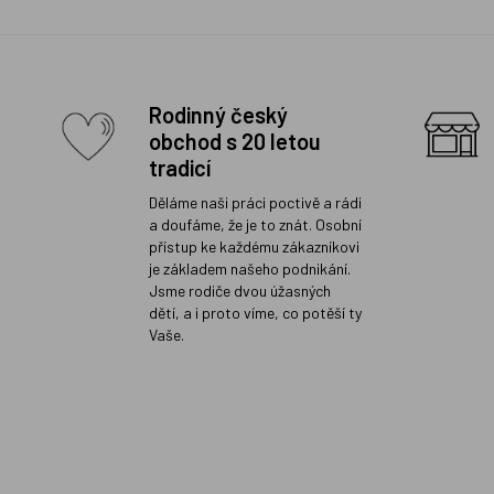
Rodinný český
obchod s 20 letou
tradicí
Děláme naši práci poctivě a rádi
a doufáme, že je to znát. Osobní
přístup ke každému zákazníkovi
je základem našeho podnikání.
Jsme rodiče dvou úžasných
dětí, a i proto víme, co potěší ty
Vaše.