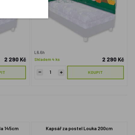
L6.6h
2 290 Kč
2 290 Kč
Skladem 4 ks
PIT
KOUPIT
uda 145cm
Kapsář za postel Louka 200cm