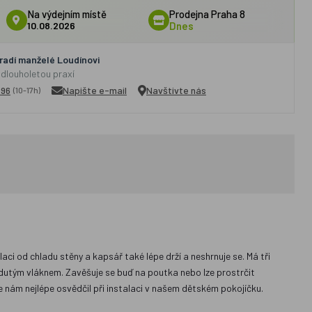
Na výdejním místě
Prodejna Praha 8
10.08.2026
Dnes
adí manželé Loudínovi
 dlouholetou praxí
296
Napište e-mail
Navštivte nás
(10-17h)
i od chladu stěny a kapsář také lépe drží a neshrnuje se. Má tři
 dutým vláknem. Zavěšuje se buď na poutka nebo lze prostrčit
e nám nejlépe osvědčil při instalaci v našem dětském pokojíčku.