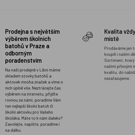
Prodejna s největším
Kvalita vžd
výběrem školních
místě
batohů v Praze a
Prodáváme jen t
odborným
koupili i našim d
poradenstvím
Sortiment, který
našimi přísnými 
Na naší prodejně v Libni máme
kvalitu, do nabíd
skladem stovky batohů a
nezařazujeme.
aktovek mnoha značek a víme o
nich úplně vše. Neztrácejte čas
výběrem na internetu, přijďte
rovnou za námi, poradíme Vám
ten nejlepší školní batoh či
školní aktovku pro Vašeho
školáka. Máte to k nám daleko?
Zavolejte, napište, poradíme i
na dálku.