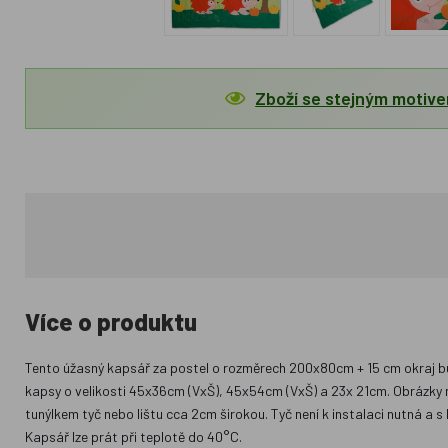
Zboží se stejným motiv
Více o produktu
Tento úžasný kapsář za postel o rozměrech 200x80cm + 15 cm okraj bude
kapsy o velikosti 45x36cm (VxŠ), 45x54cm (VxŠ) a 23x 21cm. Obrázky na
tunýlkem tyč nebo lištu cca 2cm širokou. Tyč není k instalaci nutná a
Kapsář lze prát při teplotě do 40°C.