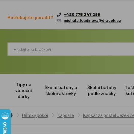
+420 775 247 296
Potřebujete poradit?
michala.loudinova@dracek.cz
Tipy na
Školní batohy a
Školní batohy
Taš
vánoční
školní aktovky
podle značky
kuf
dárky
Dětský pokoj
Kapsáře
Kapsář za postel Ježek 