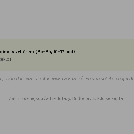
díme s výběrem (Po–Pá, 10–17 hod).
ček.cz
žejí výhradně názory a stanoviska zákazníků. Provozovatel e-shopu D
Zatím zde nejsou žádné dotazy. Buďte první, kdo se zeptá!