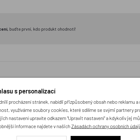
cení,
buďte první, kdo produkt ohodnotí!
lasu s personalizací
ací deka Ježek velký
Rohový kapsář za postel J
ili procházení stránek, nabídli přizpůsobený obsah nebo reklamu 
300cm
ost, využíváme soubory cookies, které sdílíme se svými partnery pro
ejich nastavení upravíte odkazem "Upravit nastavení" a kdykoliv jej m
obek
Doprava zdarma
obnější informace najdete v našich
Zásadách ochrany osobních údaj
Český výrobek