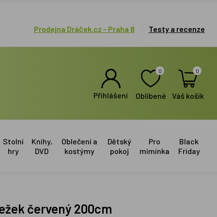
Prodejna Dráček.cz - Praha 8
Testy a recenze
0
0
Přihlášení
Oblíbené
Váš košík
Stolní
Knihy,
Oblečení a
Dětský
Pro
Black
hry
DVD
kostýmy
pokoj
miminka
Friday
 Ježek červený 200cm