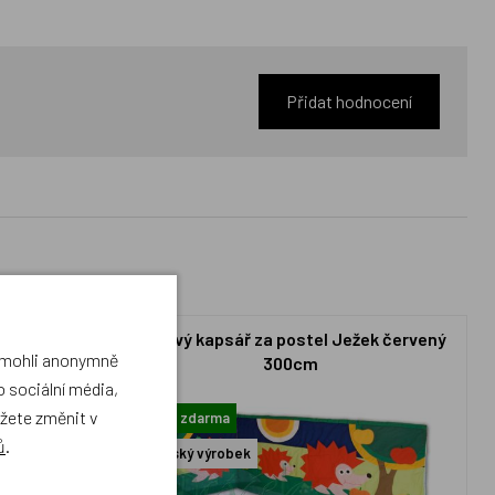
Přidat hodnocení
ežek modrý
Rohový kapsář za postel Ježek červený
a mohli anonymně
300cm
 sociální média,
ůžete změnit v
Doprava zdarma
ů
.
Český výrobek