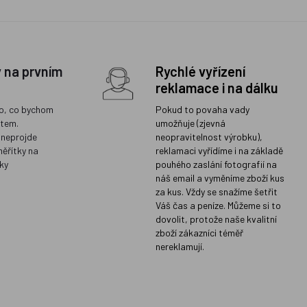
y na prvním
Rychlé vyřízení
reklamace i na dálku
o, co bychom
Pokud to povaha vady
ětem.
umožňuje (zjevná
 neprojde
neopravitelnost výrobku),
měřítky na
reklamaci vyřídíme i na základě
ky
pouhého zaslání fotografií na
náš email a vyměníme zboží kus
za kus. Vždy se snažíme šetřit
Váš čas a peníze. Můžeme si to
dovolit, protože naše kvalitní
zboží zákazníci téměř
nereklamují.