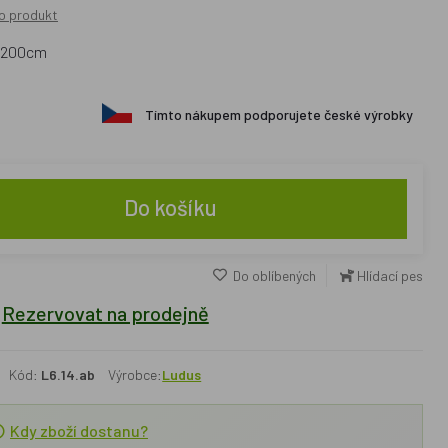
o produkt
ý 200cm
Tímto nákupem podporujete české výrobky
Do košíku
Do oblíbených
Hlídací pes
Rezervovat na prodejně
Kód:
L6.14.ab
Výrobce:
Ludus
Kdy zboží dostanu?