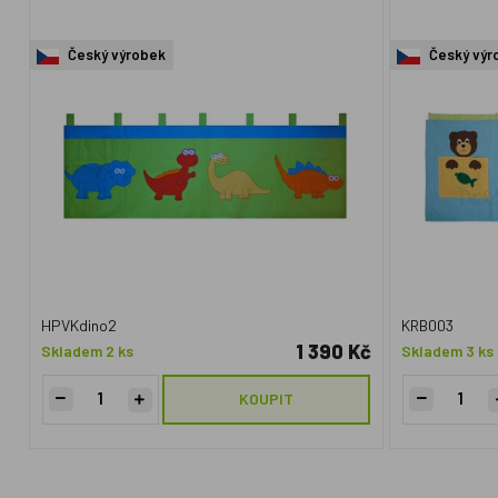
Český výrobek
Český výr
HPVKdino2
KRB003
1 390 Kč
Skladem 2 ks
Skladem 3 ks
KOUPIT