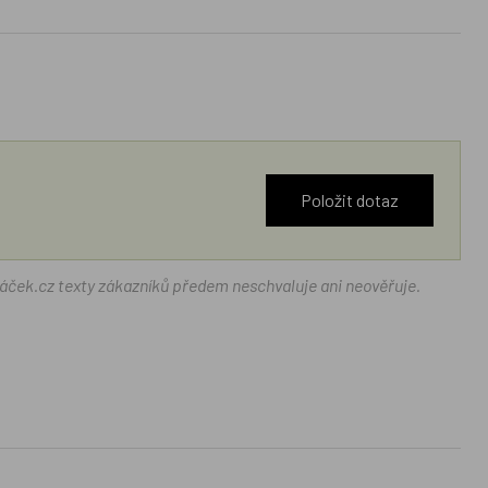
Položit dotaz
ráček.cz texty zákazníků předem neschvaluje ani neověřuje.