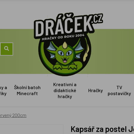
Kreativní a
ky a
Školní batoh
TV
didaktické
Hračky
říky
Minecraft
postavičky
hračky
červený 200cm
Kapsář za postel