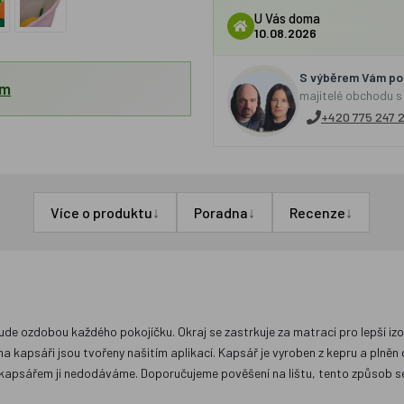
U Vás doma
10.08.2026
S výběrem Vám por
em
majitelé obchodu s
+420 775 247 
↓
↓
↓
Více o produktu
Poradna
Recenze
 ozdobou každého pokojíčku. Okraj se zastrkuje za matraci pro lepší izolac
 kapsáři jsou tvořeny našitím aplikací. Kapsář je vyroben z kepru a plněn
 s kapsářem ji nedodáváme. Doporučujeme pověšení na lištu, tento způsob s