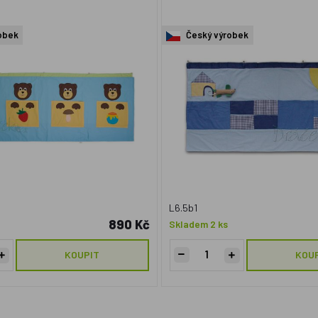
obek
Český výrobek
L6.5b1
890 Kč
Skladem 2 ks
KOUPIT
KOU