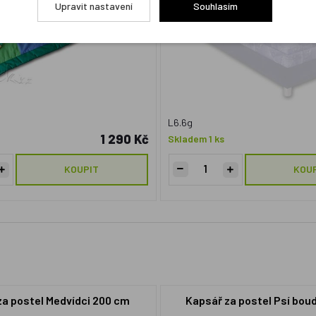
Upravit nastavení
Souhlasím
L6.6g
1 290 Kč
Skladem 1 ks
KOUPIT
KOU
za postel Medvídci 200 cm
Kapsář za postel Psí bo