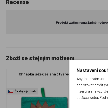
Recenze
Produkt zatím nemá žádné hodno
Zboží se stejným motivem
Nastavení souh
Chňapka ježek zelená čtverec
Hr
Abychom vám usnadn
analyzovat návštěvn
inzerci a analýzu. J
Český výrobek
Český výr
patičce webu. Podr