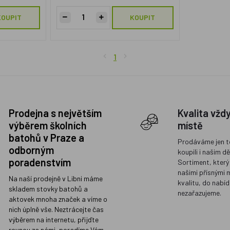
KOUPIT
KOUPIT
1
Prodejna s největším
Kvalita vžd
výběrem školních
místě
batohů v Praze a
Prodáváme jen t
odborným
koupili i našim d
poradenstvím
Sortiment, který
našimi přísnými 
Na naší prodejně v Libni máme
kvalitu, do nabíd
skladem stovky batohů a
nezařazujeme.
aktovek mnoha značek a víme o
nich úplně vše. Neztrácejte čas
výběrem na internetu, přijďte
rovnou za námi, poradíme Vám