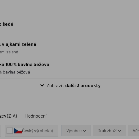
o šedé
 vlajkami zelené
ami zelené
čka 100% bavlna béžová
0% bavlna béžová
Zobrazit
další 3 produkty
zev (Z-A)
Hodnocení
Výrobce
Druh zboží
Vě
Český výrobek
(1)