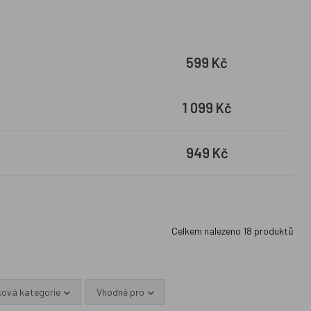
599 Kč
1 099 Kč
949 Kč
Celkem nalezeno
18
produktů
ková kategorie
Vhodné pro