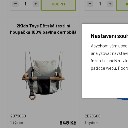
KOUPIT
2Kids Toys Dětská textilní
2Kids Toys Houpac
houpačka 100% bavlna černobílá
oválné
Nastavení souh
Abychom vám usnadn
analyzovat návštěvn
inzerci a analýzu. J
patičce webu. Podr
2D79650
2D79660
949 Kč
1 týden
1 týden