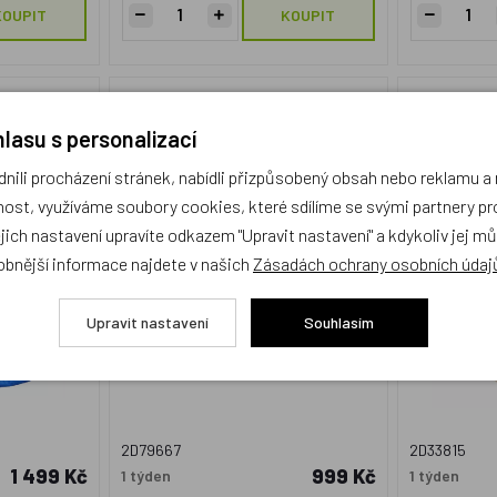
KOUPIT
KOUPIT
í hnízdo
2Kids Toys Dřevěné houpací
2Kids To
prkno přírodní
lasu s personalizací
ili procházení stránek, nabídli přizpůsobený obsah nebo reklamu 
ost, využíváme soubory cookies, které sdílíme se svými partnery pro
ejich nastavení upravíte odkazem "Upravit nastavení" a kdykoliv jej m
obnější informace najdete v našich
Zásadách ochrany osobních údaj
Upravit nastavení
Souhlasím
2D79667
2D33815
1 499 Kč
999 Kč
1 týden
1 týden