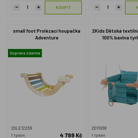
KOUPIT
small foot Prolézací houpačka
2Kids Dětská textil
Adventure
100% bavlna tyr
Doprava zdarma
2DLE12239
2D11938
4 799 Kč
1 týden
1 týden