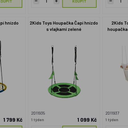
KOUPIT
KOUPIT
pí hnízdo
2Kids Toys Houpačka Čapí hnízdo
2Kids T
s vlajkami zelené
houpačka
2D11935
2D11937
1 799 Kč
1 099 Kč
1 týden
1 týden