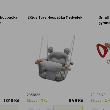
 houpačka
2Kids Toys Houpačka Medvídek
Small
d
gymna
2D33822
2DLE6120
1 019 Kč
849 Kč
Skladem 3 ks
Skladem 2 k