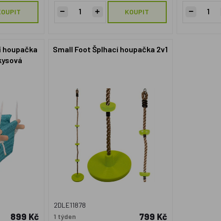
KOUPIT
KOUPIT
ní houpačka
Small Foot Šplhací houpačka 2v1
kysová
2DLE11878
899 Kč
799 Kč
1 týden