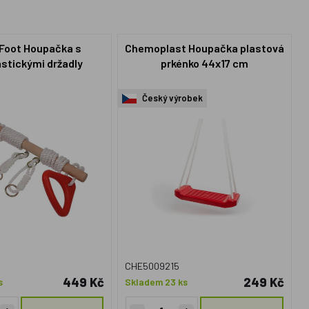
 Foot Houpačka s
Chemoplast Houpačka plastová
stickými držadly
prkénko 44x17 cm
Český výrobek
CHE5009215
449 Kč
249 Kč
s
Skladem 23 ks