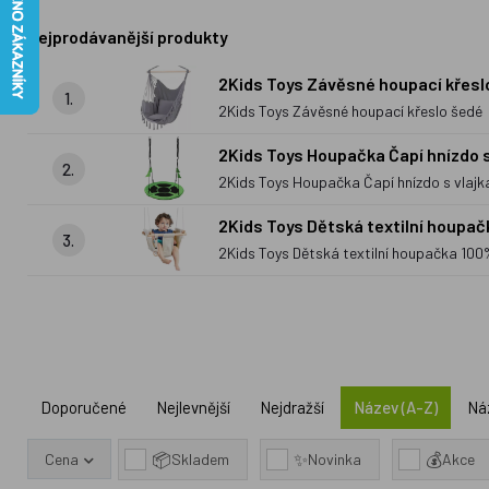
Nejprodávanější produkty
2Kids Toys Závěsné houpací křesl
1.
2Kids Toys Závěsné houpací křeslo šedé
2Kids Toys Houpačka Čapí hnízdo s
2.
2Kids Toys Houpačka Čapí hnízdo s vlajk
2Kids Toys Dětská textilní houpa
3.
2Kids Toys Dětská textilní houpačka 10
Doporučené
Nejlevnější
Nejdražší
Název (A-Z)
Ná
📦
✨
💰
Cena
Skladem
Novinka
Akce