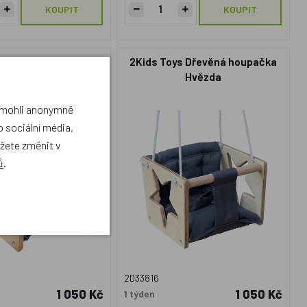
KOUPIT
KOUPIT
ys Dřevěná houpačka
2Kids Toys Dřevěná houpačka
Kočka
Hvězda
a mohli anonymně
 sociální média,
ůžete změnit v
ů
.
2D33816
1 050 Kč
1 050 Kč
1 týden