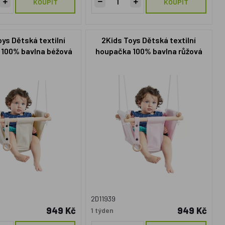
KOUPIT
KOUPIT
oys Dětská textilní
2Kids Toys Dětská textilní
 100% bavlna béžová
houpačka 100% bavlna růžová
2D11939
949 Kč
949 Kč
1 týden