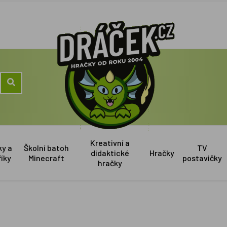
Kreativní a
ky a
Školní batoh
TV
didaktické
Hračky
říky
Minecraft
postavičky
hračky