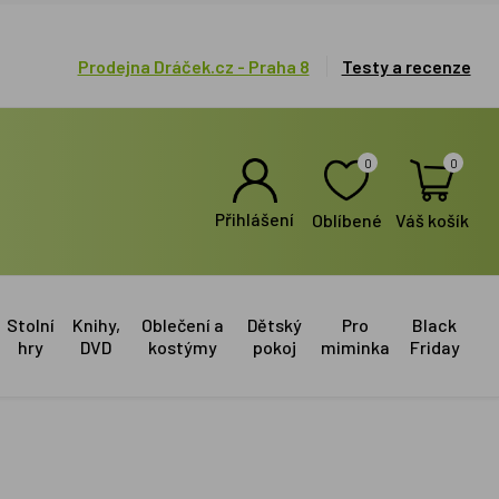
Prodejna Dráček.cz - Praha 8
Testy a recenze
0
0
Přihlášení
Oblíbené
Váš košík
Stolní
Knihy,
Oblečení a
Dětský
Pro
Black
hry
DVD
kostýmy
pokoj
miminka
Friday