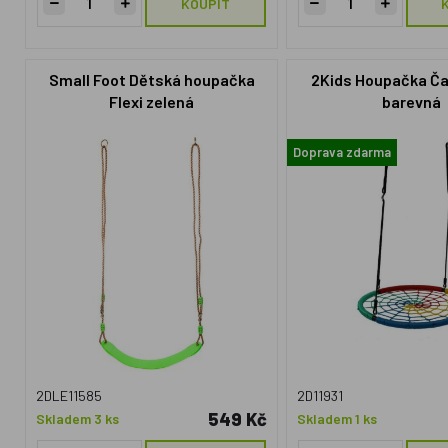
KOUPIT
Small Foot Dětská houpačka
2Kids Houpačka Ča
Flexi zelená
barevná
Doprava zdarma
2DLE11585
2D11931
549 Kč
Skladem 3 ks
Skladem 1 ks