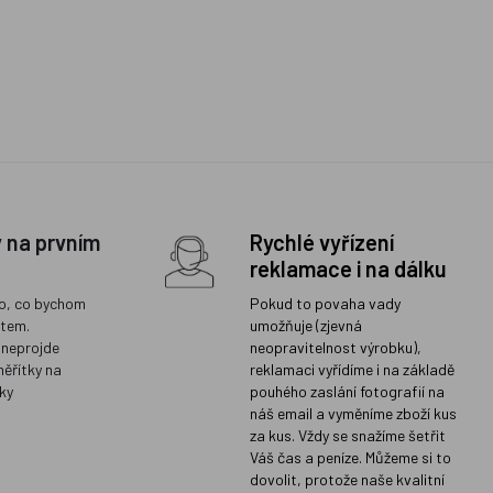
y na prvním
Rychlé vyřízení
reklamace i na dálku
o, co bychom
Pokud to povaha vady
ětem.
umožňuje (zjevná
 neprojde
neopravitelnost výrobku),
měřítky na
reklamaci vyřídíme i na základě
ky
pouhého zaslání fotografií na
náš email a vyměníme zboží kus
za kus. Vždy se snažíme šetřit
Váš čas a peníze. Můžeme si to
dovolit, protože naše kvalitní