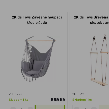
2Kids Toys Závěsné houpací
2Kids Toys Dřevěná
křeslo šedé
skateboar
2D98224
2D11932
599 Kč
Skladem 1 ks
Skladem 1 ks