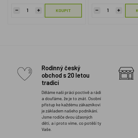
KOUPIT
Rodinný český
obchod s 20 letou
tradicí
Děláme naši práci poctivě a rádi
a doufáme, že je to znát. Osobní
přístup ke každému zákazníkovi
je základem našeho podnikání.
Jsme rodiče dvou úžasných
dětí, a i proto víme, co potěší ty
Vaše.