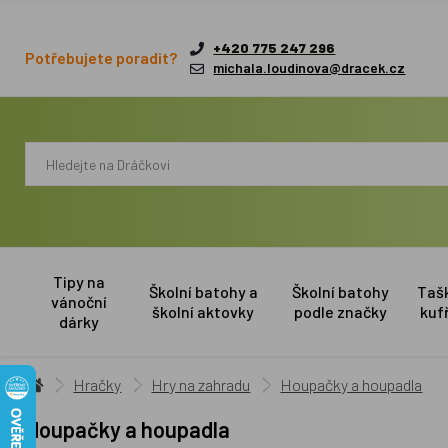
+420 775 247 296
Potřebujete poradit?
michala.loudinova@dracek.cz
Tipy na
Školní batohy a
Školní batohy
Taš
vánoční
školní aktovky
podle značky
kuf
dárky
Hračky
Hry na zahradu
Houpačky a houpadla
Houpačky a houpadla