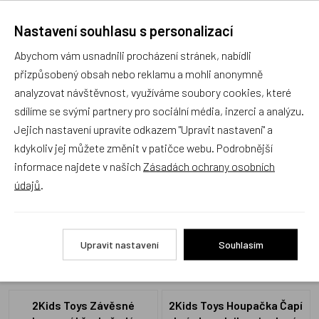
Nastavení souhlasu s personalizací
Recenze
Abychom vám usnadnili procházení stránek, nabídli
přizpůsobený obsah nebo reklamu a mohli anonymně
analyzovat návštěvnost, využíváme soubory cookies, které
Produkt zatím nemá žádné hodnocení,
buďte první, kdo
sdílíme se svými partnery pro sociální média, inzerci a analýzu.
produkt ohodnotí!
Jejich nastavení upravíte odkazem "Upravit nastavení" a
kdykoliv jej můžete změnit v patičce webu. Podrobnější
Přidat hodnocení
informace najdete v našich
Zásadách ochrany osobních
údajů
.
Upravit nastavení
Souhlasím
Alternativní zboží
2Kids Toys Závěsné
2Kids Toys Houpačka Čapí