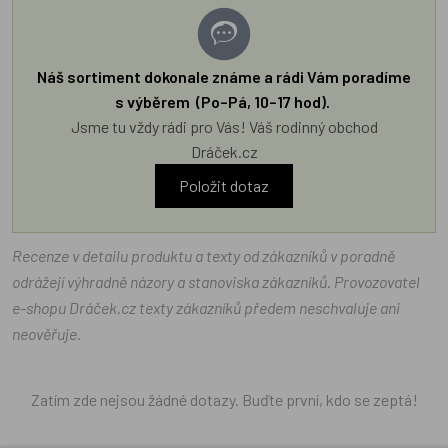
Náš sortiment dokonale známe a rádi Vám poradíme
s výběrem (Po–Pá, 10–17 hod).
Jsme tu vždy rádi pro Vás! Váš rodinný obchod
Dráček.cz
Položit dotaz
Recenze v detailu produktu a texty od zákazníků v poradně
odrážejí výhradně názory a stanoviska zákazníků. Provozovatel
e-shopu Dráček.cz texty zákazníků předem neschvaluje ani
neověřuje.
Zatím zde nejsou žádné dotazy. Buďte první, kdo se zeptá!