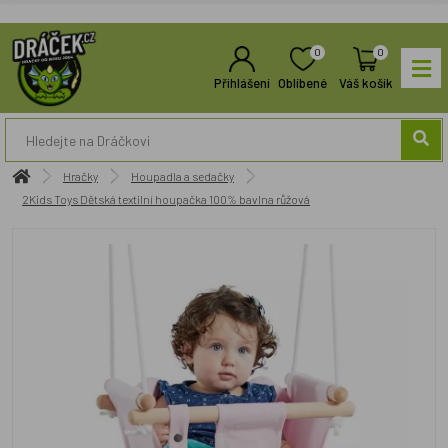
0
0
Přihlášení
Oblíbené
Váš košík
Hračky
Houpadla a sedačky
2Kids Toys Dětská textilní houpačka 100% bavlna růžová