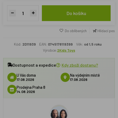
Do košíku
Do oblíbených
Hlídací pes
Kód:
2D11939
EAN:
0745178119399
Věk:
od 1,5 roku
Výrobce:
2Kids Toys
Dostupnost a expedice
Kdy zboží dostanu?
U Vás doma
Na výdejním místě
17.08.2026
17.08.2026
Prodejna Praha 8
14.08.2026