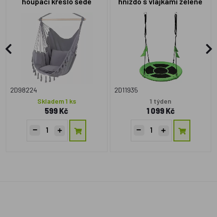
houpací křeslo šedé
hnízdo s vlajkami zelené
2D98224
2D11935
Skladem 1 ks
1 týden
599 Kč
1 099 Kč