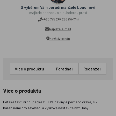
S výběrem Vám poradí manželé Loudínovi
majitelé obchodu s dlouholetou praxí
+420 775 247 296
(10-17h)
Napište e-mail
Navštivte nás
↓
↓
↓
Více o produktu
Poradna
Recenze
Více o produktu
Dětská textilní houpačka z 100% bavlny a pevného dřeva, s 2
karabinami pro zavěšení a výškově nastavitelnými lany.