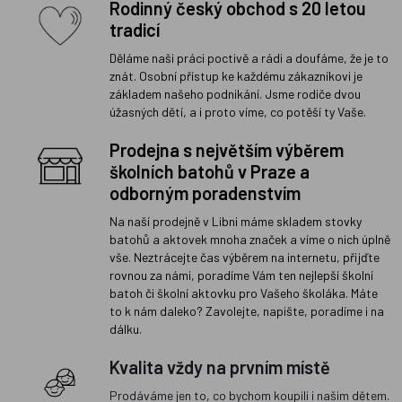
Rodinný český obchod s 20 letou
tradicí
Děláme naši práci poctivě a rádi a doufáme, že je to
znát. Osobní přístup ke každému zákazníkovi je
základem našeho podnikání. Jsme rodiče dvou
úžasných dětí, a i proto víme, co potěší ty Vaše.
Prodejna s největším výběrem
školních batohů v Praze a
odborným poradenstvím
Na naší prodejně v Libni máme skladem stovky
batohů a aktovek mnoha značek a víme o nich úplně
vše. Neztrácejte čas výběrem na internetu, přijďte
rovnou za námi, poradíme Vám ten nejlepší školní
batoh či školní aktovku pro Vašeho školáka. Máte
to k nám daleko? Zavolejte, napište, poradíme i na
dálku.
Kvalita vždy na prvním místě
Prodáváme jen to, co bychom koupili i našim dětem.