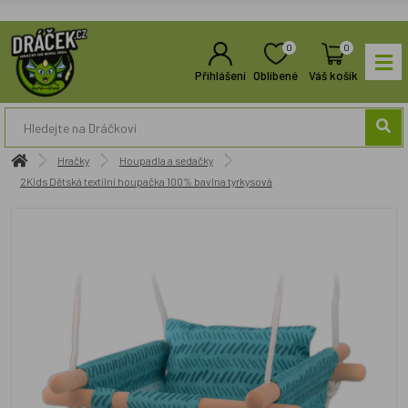
0
0
Přihlášení
Oblíbené
Váš košík
Hračky
Houpadla a sedačky
2Kids Dětská textilní houpačka 100% bavlna tyrkysová