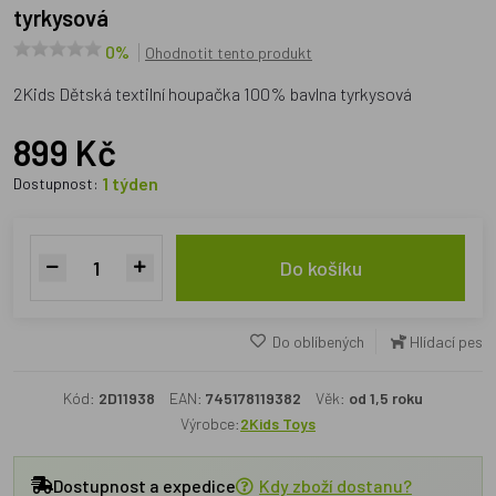
tyrkysová
0%
Ohodnotit tento produkt
2Kids Dětská textilní houpačka 100% bavlna tyrkysová
899 Kč
1 týden
Dostupnost:
Do košíku
Do oblíbených
Hlídací pes
Kód:
2D11938
EAN:
745178119382
Věk:
od 1,5 roku
Výrobce:
2Kids Toys
Dostupnost a expedice
Kdy zboží dostanu?