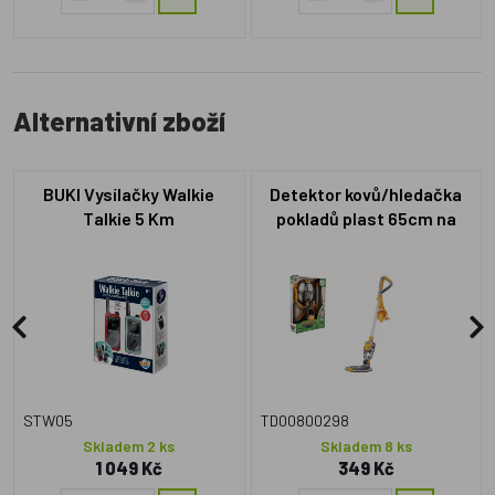
Alternativní zboží
BUKI Vysílačky Walkie
Detektor kovů/hledačka
Talkie 5 Km
pokladů plast 65cm na
baterie se světlem se
zvukem v krabici
23x33x7cm
STW05
TD00800298
Skladem 2 ks
Skladem 8 ks
1 049 Kč
349 Kč