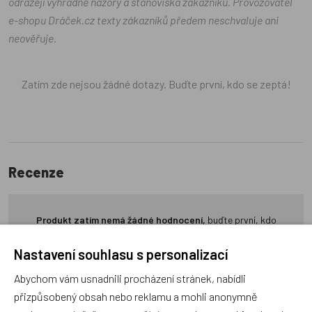
odrážejí výhradně názory a stanoviska zákazníků. Provozovatel
e-shopu Dráček.cz texty zákazníků předem neschvaluje ani
neověřuje.
Zatím zde nejsou žádné dotazy. Buďte první, kdo se zeptá!
Recenze
Produkt zatím nemá žádné hodnocení,
buďte první, kdo
produkt ohodnotí!
Nastavení souhlasu s personalizací
Přidat hodnocení
Abychom vám usnadnili procházení stránek, nabídli
přizpůsobený obsah nebo reklamu a mohli anonymně