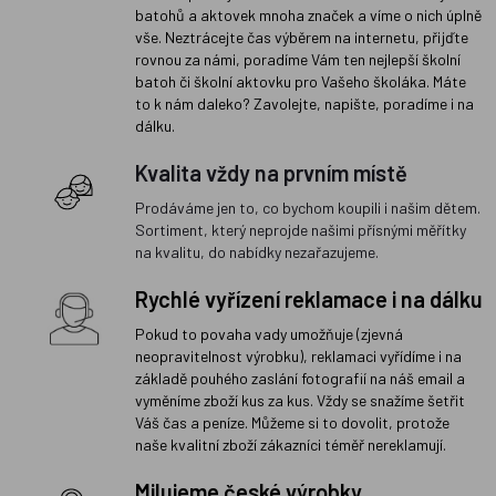
batohů a aktovek mnoha značek a víme o nich úplně
vše. Neztrácejte čas výběrem na internetu, přijďte
rovnou za námi, poradíme Vám ten nejlepší školní
batoh či školní aktovku pro Vašeho školáka. Máte
to k nám daleko? Zavolejte, napište, poradíme i na
dálku.
Kvalita vždy na prvním místě
Prodáváme jen to, co bychom koupili i našim dětem.
Sortiment, který neprojde našimi přísnými měřítky
na kvalitu, do nabídky nezařazujeme.
Rychlé vyřízení reklamace i na dálku
Pokud to povaha vady umožňuje (zjevná
neopravitelnost výrobku), reklamaci vyřídíme i na
základě pouhého zaslání fotografií na náš email a
vyměníme zboží kus za kus. Vždy se snažíme šetřit
Váš čas a peníze. Můžeme si to dovolit, protože
naše kvalitní zboží zákazníci téměř nereklamují.
Milujeme české výrobky