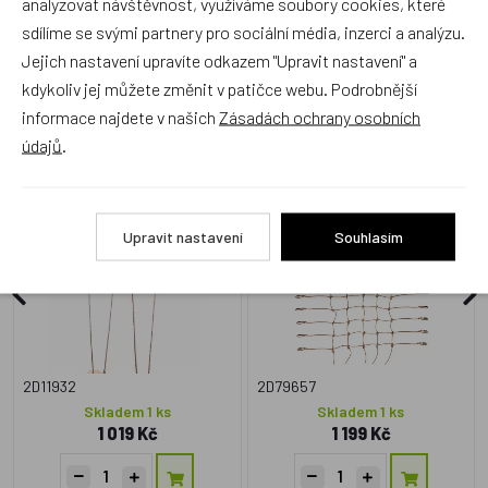
analyzovat návštěvnost, využíváme soubory cookies, které
sdílíme se svými partnery pro sociální média, inzerci a analýzu.
Jejich nastavení upravíte odkazem "Upravit nastavení" a
Zboží se stejným motivem
kdykoliv jej můžete změnit v patičce webu. Podrobnější
informace najdete v našich
Zásadách ochrany osobních
údajů
.
2Kids Toys Dřevěná
2Kids Toys Šplhací síť velká
houpačka skateboard
Upravit nastavení
Souhlasím
2D11932
2D79657
Skladem 1 ks
Skladem 1 ks
1 019 Kč
1 199 Kč