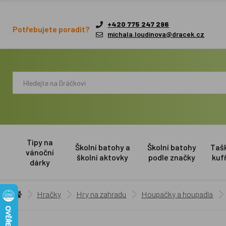
+420 775 247 296
Potřebujete poradit?
michala.loudinova@dracek.cz
Tipy na
Školní batohy a
Školní batohy
Taš
vánoční
školní aktovky
podle značky
kuf
dárky
Hračky
Hry na zahradu
Houpačky a houpadla