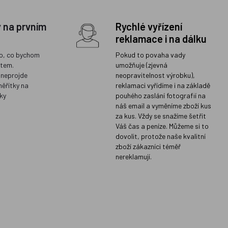
y na prvním
Rychlé vyřízení
reklamace i na dálku
o, co bychom
Pokud to povaha vady
ětem.
umožňuje (zjevná
 neprojde
neopravitelnost výrobku),
měřítky na
reklamaci vyřídíme i na základě
ky
pouhého zaslání fotografií na
náš email a vyměníme zboží kus
za kus. Vždy se snažíme šetřit
Váš čas a peníze. Můžeme si to
dovolit, protože naše kvalitní
zboží zákazníci téměř
nereklamují.