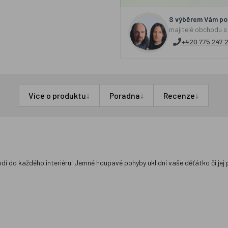
S výběrem Vám por
majitelé obchodu s
+420 775 247 
↓
↓
↓
Více o produktu
Poradna
Recenze
dí do každého interiéru! Jemné houpavé pohyby uklidní vaše děťátko či jej