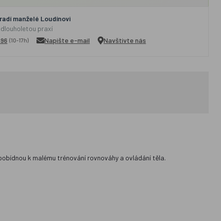
adí manželé Loudínovi
 dlouholetou praxí
296
Napište e-mail
Navštivte nás
(10-17h)
 pobídnou k malému trénování rovnováhy a ovládání těla.