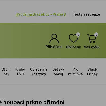
Prodejna Dráček.cz - Praha 8
Testy a recenze
0
0
Přihlášení
Oblíbené
Váš košík
Stolní
Knihy,
Oblečení a
Dětský
Pro
Black
hry
DVD
kostýmy
pokoj
miminka
Friday
é houpací prkno přírodní