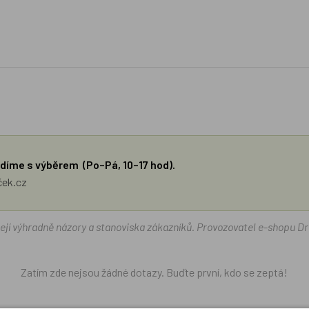
díme s výběrem (Po–Pá, 10–17 hod).
ček.cz
žejí výhradně názory a stanoviska zákazníků. Provozovatel e-shopu D
Zatím zde nejsou žádné dotazy. Buďte první, kdo se zeptá!