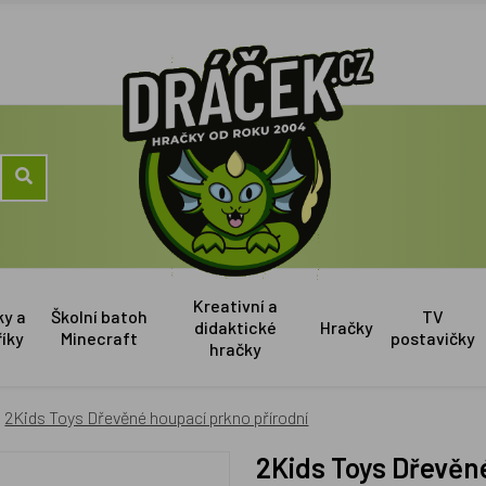
Kreativní a
ky a
Školní batoh
TV
didaktické
Hračky
říky
Minecraft
postavičky
hračky
2Kids Toys Dřevěné houpací prkno přírodní
2Kids Toys Dřevěn