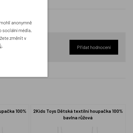
a mohli anonymně
 sociální média,
ůžete změnit v
ů
.
Přidat hodnocení
oupačka 100%
2Kids Toys Dětská textilní houpačka 100%
bavlna růžová