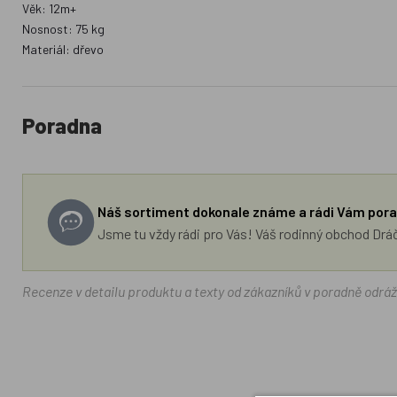
Věk: 12m+
Nosnost: 75 kg
Materiál: dřevo
Poradna
Náš sortiment dokonale známe a rádi Vám pora
Jsme tu vždy rádi pro Vás! Váš rodinný obchod Drá
Recenze v detailu produktu a texty od zákazníků v poradně odrá