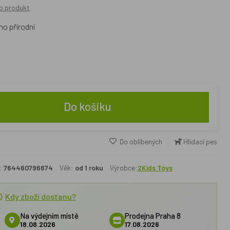
o produkt
o přírodní
Do košíku
Do oblíbených
Hlídací pes
:
764460796674
Věk:
od 1 roku
Výrobce:
2Kids Toys
Kdy zboží dostanu?
Na výdejním místě
Prodejna Praha 8
18.08.2026
17.08.2026