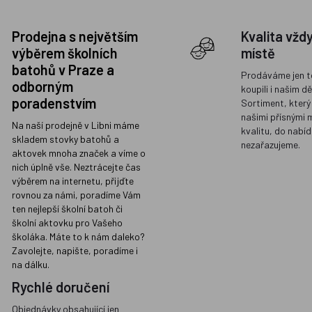
Prodejna s největším
Kvalita vžd
výběrem školních
místě
batohů v Praze a
Prodáváme jen t
odborným
koupili i našim d
poradenstvím
Sortiment, který
našimi přísnými 
Na naší prodejně v Libni máme
kvalitu, do nabíd
skladem stovky batohů a
nezařazujeme.
aktovek mnoha značek a víme o
nich úplně vše. Neztrácejte čas
výběrem na internetu, přijďte
rovnou za námi, poradíme Vám
ten nejlepší školní batoh či
školní aktovku pro Vašeho
školáka. Máte to k nám daleko?
Zavolejte, napište, poradíme i
na dálku.
Rychlé doručení
Objednávky obsahující jen