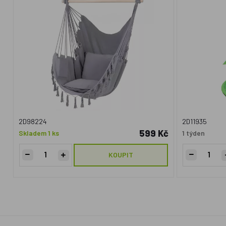
2D98224
2D11935
599 Kč
Skladem 1 ks
1 týden
KOUPIT