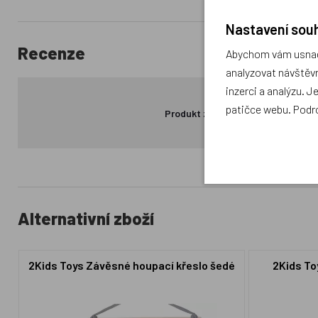
Nastavení souh
Recenze
Abychom vám usnadn
analyzovat návštěvn
inzerci a analýzu. J
patičce webu. Podr
Produkt zatím nemá žádné hodno
Alternativní zboží
2Kids Toys Závěsné houpací křeslo šedé
2Kids To