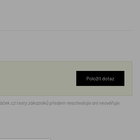
Položit dotaz
ráček.cz texty zákazníků předem neschvaluje ani neověřuje.