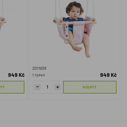
2D11939
949 Kč
949 Kč
1 týden
PIT
KOUPIT