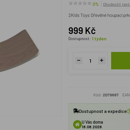
0%
Ohodnotit tent
2Kids Toys Dřevěné houpací prkn
999 Kč
1 týden
Dostupnost:
Kód:
2D79667
EAN
Dostupnost a expedice
U Vás doma
18.08.2026