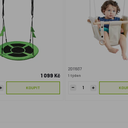
2D11937
1 099 Kč
1 týden
KOUPIT
KOU