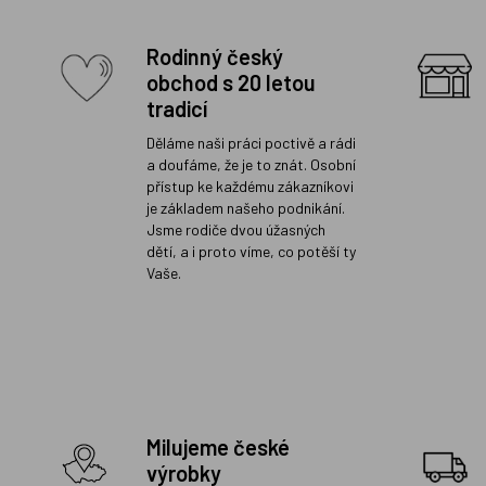
Rodinný český
obchod s 20 letou
tradicí
Děláme naši práci poctivě a rádi
a doufáme, že je to znát. Osobní
přístup ke každému zákazníkovi
je základem našeho podnikání.
Jsme rodiče dvou úžasných
dětí, a i proto víme, co potěší ty
Vaše.
Milujeme české
výrobky