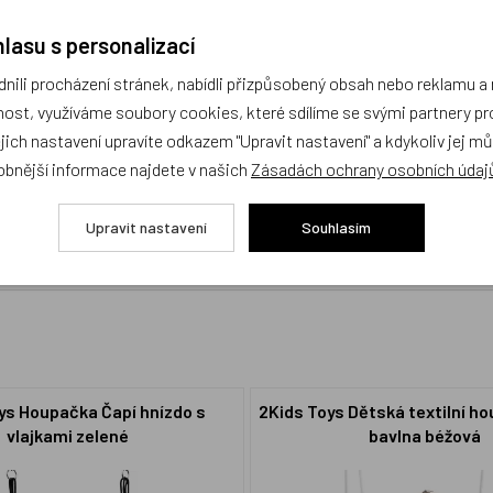
lasu s personalizací
ili procházení stránek, nabídli přizpůsobený obsah nebo reklamu 
ost, využíváme soubory cookies, které sdílíme se svými partnery pro
ejich nastavení upravíte odkazem "Upravit nastavení" a kdykoliv jej m
obnější informace najdete v našich
Zásadách ochrany osobních údaj
cení,
buďte první, kdo produkt ohodnotí!
Upravit nastavení
Souhlasím
ys Houpačka Čapí hnízdo s
2Kids Toys Dětská textilní h
vlajkami zelené
bavlna béžová